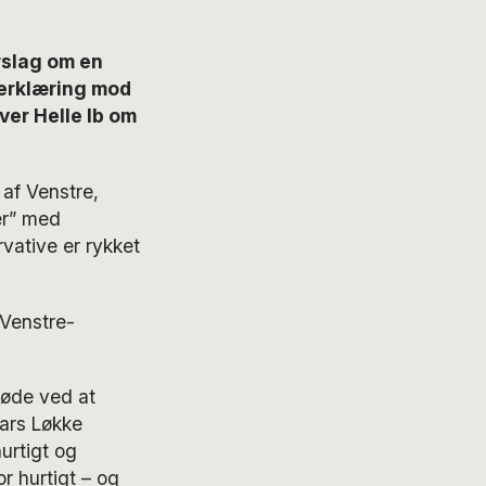
slag om en
serklæring mod
ver Helle Ib om
af Venstre,
er” med
vative er rykket
 Venstre-
møde ved at
Lars Løkke
urtigt og
r hurtigt – og