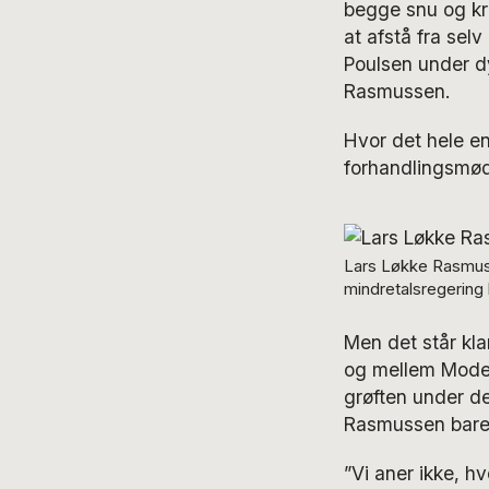
begge snu og kr
at afstå fra selv
Poulsen under dyb
Rasmussen.
Hvor det hele end
forhandlingsmød
Lars Løkke Rasmuss
mindretalsregering 
Men det står kla
og mellem Modera
grøften under de
Rasmussen bare a
”Vi aner ikke, h