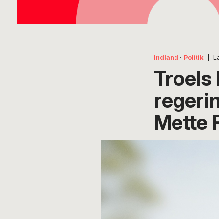
Indland
·
Politik
|
L
Troels
regeri
Mette 