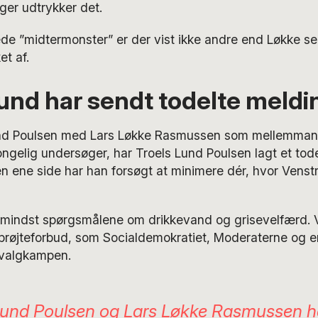
ger udtrykker det.
de ”midtermonster” er der vist ikke andre end Løkke se
et af.
und har sendt todelte meldi
nd Poulsen med Lars Løkke Rasmussen som mellemmand
ngelig undersøger, har Troels Lund Poulsen lagt et todelt
n ene side har han forsøgt at minimere dér, hvor Venstr
 mindst spørgsmålene om drikkevand og grisevelfærd. V
 sprøjteforbud, som Socialdemokratiet, Moderaterne og 
i valgkampen.
Lund Poulsen og Lars Løkke Rasmussen h