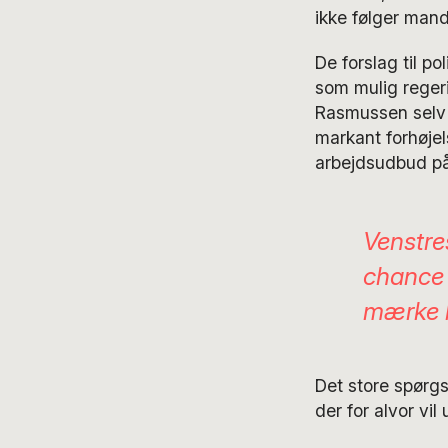
ikke følger man
De forslag til p
som mulig regeri
Rasmussen selv 
markant forhøje
arbejdsudbud på
Venstre
chance f
mærke b
Det store spørg
der for alvor vi