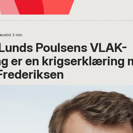
æsetid
3
min.
 Lunds Poulsens VLAK-
ng er en krigserklæring
Frederiksen