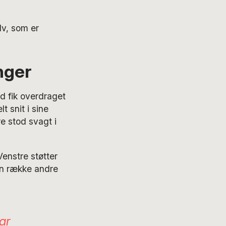
lv, som er
nger
 fik overdraget
 snit i sine
e stod svagt i
enstre støtter
en række andre
ar