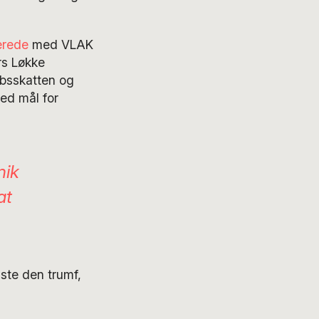
erede
med VLAK
rs Løkke
bsskatten og
ed mål for
nik
at
ste den trumf,