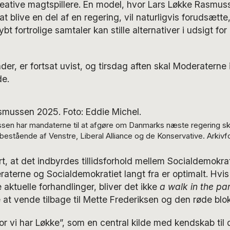
eative magtspillere. En model, hvor Lars Løkke Rasmu
 at blive en del af en regering, vil naturligvis forudsætte
t fortrolige samtaler kan stille alternativer i udsigt for
er, er fortsat uvist, og tirsdag aften skal Moderaterne i
e.
en har mandaterne til at afgøre om Danmarks næste regering sk
bestående af Venstre, Liberal Alliance og de Konservative. Arkivf
rt, at det indbyrdes tillidsforhold mellem Socialdemokra
terne og Socialdemokratiet langt fra er optimalt. Hvis a
 aktuelle forhandlinger, bliver det ikke
a walk in the pa
t vende tilbage til Mette Frederiksen og den røde blok
vor vi har Løkke”, som en central kilde med kendskab til