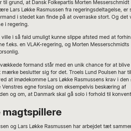
til grund, at Dansk Folkepartis Morten Messerschmidt ik
kære Lars Løkke Rasmussen fra regeringsdeltagelse, er
mand i stedet kan finde på at overraske stort. Og det vi
e i regering.
 ville i så fald umuligt kunne slippe afsted med at forhi
nne f.eks. en VLAK-regering, og Morten Messerschmidts 
orsonlig.
svækkede formand står med en unik chance for at blive 
t mærke beslutter sig for det. Troels Lund Poulsen har 
 ved at imødekomme Lars Løkke Rasmussens krav i den
pe Venstres egne forslag om eksempelvis beskæring af
den og om, at Danmark skal gå solo i forhold til konvent
 magtspillere
lsen og Lars Løkke Rasmussen har arbejdet tæt sammen 