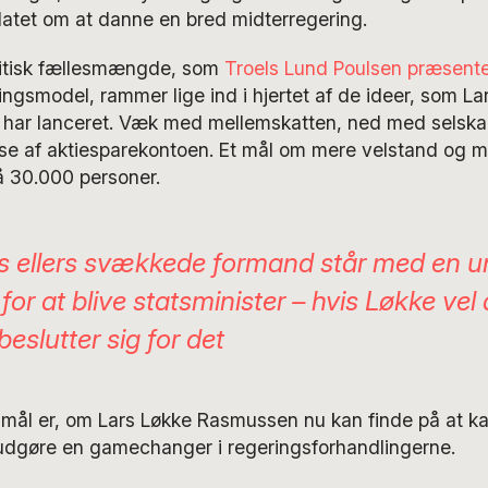
datet om at danne en bred midterregering.
olitisk fællesmængde, som
Troels Lund Poulsen præsent
ngsmodel, rammer lige ind i hjertet af de ideer, som La
har lanceret. Væk med mellemskatten, ned med selska
lse af aktiesparekontoen. Et mål om mere velstand og m
 30.000 personer.
s ellers svækkede formand står med en u
or at blive statsminister – hvis Løkke vel 
eslutter sig for det
smål er, om Lars Løkke Rasmussen nu kan finde på at ka
l udgøre en gamechanger i regeringsforhandlingerne.