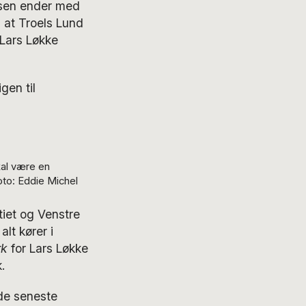
ssen ender med
, at Troels Lund
 Lars Løkke
gen til
al være en
oto: Eddie Michel
tiet og Venstre
lt kører i
rk
for Lars Løkke
.
 de seneste