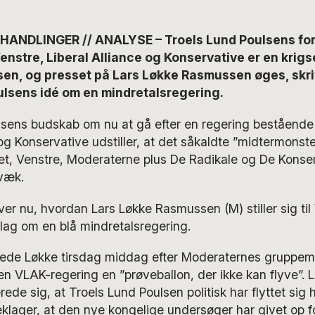
ANDLINGER // ANALYSE – Troels Lund Poulsens for
nstre, Liberal Alliance og Konservative er en krig
sen, og presset på Lars Løkke Rasmussen øges, skri
ulsens idé om en mindretalsregering.
lsens budskab om nu at gå efter en regering bestående 
 og Konservative udstiller, at det såkaldte ”midtermonst
et, Venstre, Moderaterne plus De Radikale og De Konser
væk.
ver nu, hvordan Lars Løkke Rasmussen (M) stiller sig til
lag om en blå mindretalsregering.
rede Løkke tirsdag middag efter Moderaternes gruppe
n VLAK-regering en ”prøveballon, der ikke kan flyve”. 
de sig, at Troels Lund Poulsen politisk har flyttet sig h
lager, at den nye kongelige undersøger har givet op fo