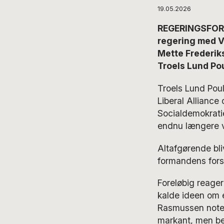
19.05.2026
REGERINGSFORH
regering med Ve
Mette Frederik
Troels Lund Po
Troels Lund Pou
Liberal Alliance
Socialdemokrati
endnu længere 
Altafgørende bli
formandens fors
Foreløbig reage
kalde ideen om e
Rasmussen notere
markant, men bek