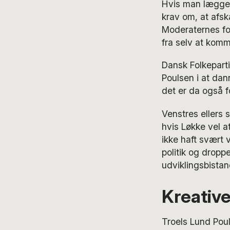
Hvis man lægger 
krav om, at afs
Moderaternes for
fra selv at komm
Dansk Folkeparti
Poulsen i at da
det er da også f
Venstres ellers 
hvis Løkke vel a
ikke haft svært
politik og drop
udviklingsbistan
Kreative
Troels Lund Pou