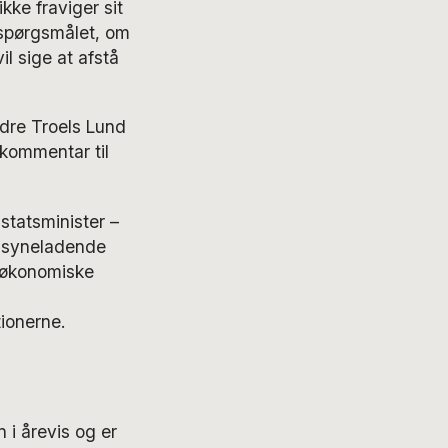
ke fraviger sit
 spørgsmålet, om
l sige at afstå
ndre Troels Lund
kommentar til
statsminister –
tilsyneladende
 økonomiske
ionerne.
i årevis og er