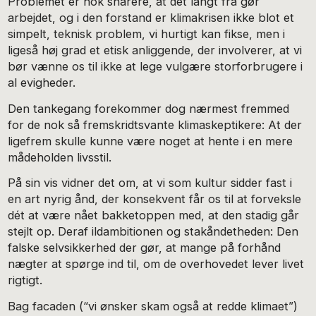
Problemet er nok snarere, at det langt fra gør
arbejdet, og i den forstand er klimakrisen ikke blot et
simpelt, teknisk problem, vi hurtigt kan fikse, men i
ligeså høj grad et etisk anliggende, der involverer, at vi
bør vænne os til ikke at lege vulgære storforbrugere i
al evigheder.
Den tankegang forekommer dog nærmest fremmed
for de nok så fremskridtsvante klimaskeptikere: At der
ligefrem skulle kunne være noget at hente i en mere
mådeholden livsstil.
På sin vis vidner det om, at vi som kultur sidder fast i
en art nyrig ånd, der konsekvent får os til at forveksle
dét at være nået bakketoppen med, at den stadig går
stejlt op. Deraf ildambitionen og stakåndetheden: Den
falske selvsikkerhed der gør, at mange på forhånd
nægter at spørge ind til, om de overhovedet lever livet
rigtigt.
Bag facaden (“vi ønsker skam også at redde klimaet”)