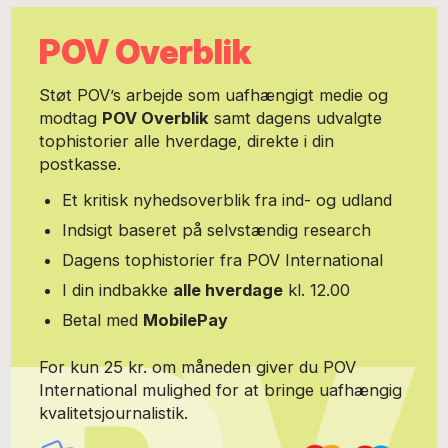
sætte nye værdier på dagsordenen med fokus på at genlære at
være generøse, mådeholdne og hensynsfulde. For at nå derhen,
POV Overblik
kræver det, at vi trænger ærligt ind i vores forvirring i stedet for
skråsikkert at afvise den. Hvis du vil støtte Dennis Larsens
blogposter, kan du kan donere et beløb til ham via MobilePay på
Støt POV’s arbejde som uafhængigt medie og
51 21 61 40.
modtag
POV Overblik
samt dagens udvalgte
tophistorier alle hverdage, direkte i din
postkasse.
Et kritisk nyhedsoverblik fra ind- og udland
Indsigt baseret på selvstændig research
Dagens tophistorier fra POV International
I din indbakke
alle hverdage
kl. 12.00
Betal med
MobilePay
For kun 25 kr. om måneden giver du POV
International mulighed for at bringe uafhængig
kvalitetsjournalistik.