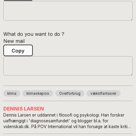
What do you want to do ?
New mail
Copy
klima
klimaskepsis
Overforbrug
vækstfantasier
DENNIS LARSEN
Dennis Larsen er uddannet i filosofi og psykologi. Han forsker
uafhængigt i 'diagnosesamfundet' og blogger bl.a. for
videnskab.dk. På POV International vil han forsøge at kaste kritisk
lys på udviklingen i vores værdier: Hensigten er at bidrage til at