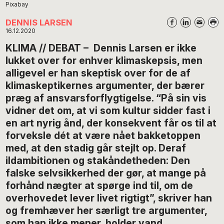
Pixabay
DENNIS LARSEN
16.12.2020
KLIMA // DEBAT – Dennis Larsen er ikke
lukket over for enhver klimaskepsis, men
alligevel er han skeptisk over for de af
klimaskeptikernes argumenter, der bærer
præg af ansvarsforflygtigelse. “På sin vis
vidner det om, at vi som kultur sidder fast i
en art nyrig ånd, der konsekvent får os til at
forveksle dét at være nået bakketoppen
med, at den stadig går stejlt op. Deraf
ildambitionen og stakåndetheden: Den
falske selvsikkerhed der gør, at mange på
forhånd nægter at spørge ind til, om de
overhovedet lever livet rigtigt”, skriver han
og fremhæver her særligt tre argumenter,
som han ikke mener, holder vand.