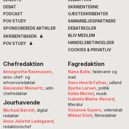
DEBAT
SKRIBENTERNE
PODCAST
GÆSTESKRIBENTER
POV STUDY
SAMARBEJDSPARTNERE
SPONSOREREDE ARTIKLER
DEBATREGLER
BLIV MEDLEM
SKRIBENTBASEN
HANDELSBETINGELSER
POV STUDY
COOKIES & PRIVATLIV
Chefredaktion
Fagredaktion
Annegrethe Rasmussen
,
Nana Balle
, fødevarer og
ansv. chef- og
mad
erhvervsredaktør
Hans Henrik Fafner
, udland
Alexander Meinertz
, adm.
Bjarke Larsen
, politik
chefredaktør
Eddie Michel
, musik
Isabella Miehe-Renard
,
Jourhavende
litteratur
Susanne Sayers
, videnskab
Michael Bernth
, digital
Mikkel Stolt
, filmredaktør
redaktør
Anne Juliette Ladegaard
,
redaktionschef