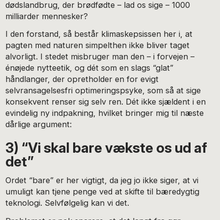
dødslandbrug, der brødfødte – lad os sige – 1000
milliarder mennesker?
I den forstand, så består klimaskepsissen her i, at
pagten med naturen simpelthen ikke bliver taget
alvorligt. I stedet misbruger man den – i forvejen –
énøjede nytteetik, og dét som en slags “glat”
håndlanger, der opretholder en for evigt
selvransagelsesfri optimeringspsyke, som så at sige
konsekvent renser sig selv ren. Dét ikke sjældent i en
evindelig ny indpakning, hvilket bringer mig til næste
dårlige argument:
3) “Vi skal bare vækste os ud af
det”
Ordet “bare” er her vigtigt, da jeg jo ikke siger, at vi
umuligt kan tjene penge ved at skifte til bæredygtig
teknologi. Selvfølgelig kan vi det.