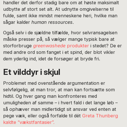
handler det derfor stadig bare om at høste maksimalt
udbytte af stort set alt. At udnytte omgivelserne til
fulde, samt ikke mindst menneskene heri, hvilke man
sågar kalder
human ressources
.
Også selv i de sjældne tilfælde, hvor selvransagelsen
måske presser på, så vælger mange typisk bare at
storforbruge
greenwashede
produkter
i stedet? De er
med andre ord som fanget i et spind, der blot vikler
dem yderlig ind, idet de forsøger at bryde fri.
Et vilddyr i skjul
Problemet med ovenstående argumentation er
selvfølgelig, at man tror, at man kan fortsætte som
hidtil. Og hver gang man konfronteres med
umuligheden af samme – i hvert fald i det lange løb –
så ophæver man midlertidigt sit ansvar ved enten at
pege væk, eller også forfalde til dét
Greta Thunberg
kaldte “vækstfantasier”.