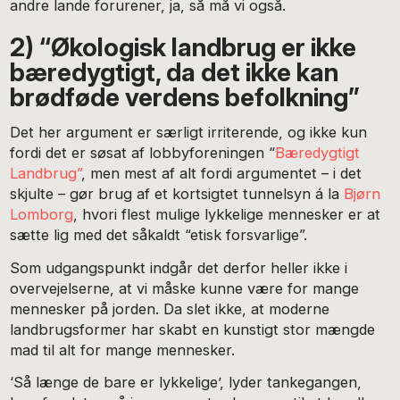
andre lande forurener, ja, så må vi også.
2) “Økologisk landbrug er ikke
bæredygtigt, da det ikke kan
brødføde verdens befolkning”
Det her argument er særligt irriterende, og ikke kun
fordi det er søsat af lobbyforeningen “
Bæredygtigt
Landbrug”
, men mest af alt fordi argumentet – i det
skjulte – gør brug af et kortsigtet tunnelsyn á la
Bjørn
Lomborg
, hvori flest mulige lykkelige mennesker er at
sætte lig med det såkaldt “etisk forsvarlige”.
Som udgangspunkt indgår det derfor heller ikke i
overvejelserne, at vi måske kunne være for mange
mennesker på jorden. Da slet ikke, at moderne
landbrugsformer har skabt en kunstigt stor mængde
mad til alt for mange mennesker.
‘Så længe de bare er lykkelige’, lyder tankegangen,