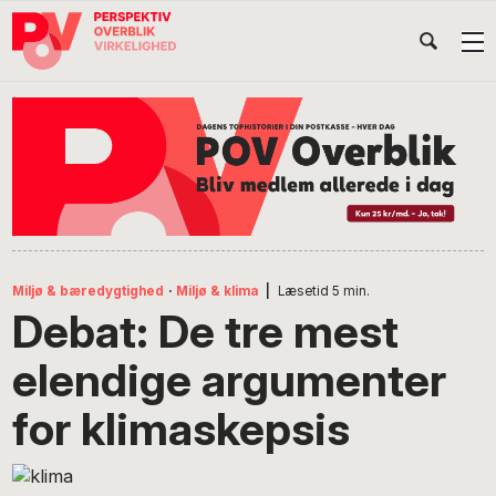
Gå
Skip
Gå
Head
direkte
til
direkte
til
indhold
til
Højr
primær
footer
Søg
på
navigation
POV
International
Miljø & bæredygtighed
·
Miljø & klima
|
Læsetid
5
min.
Debat: De tre mest
elendige argumenter
for klimaskepsis