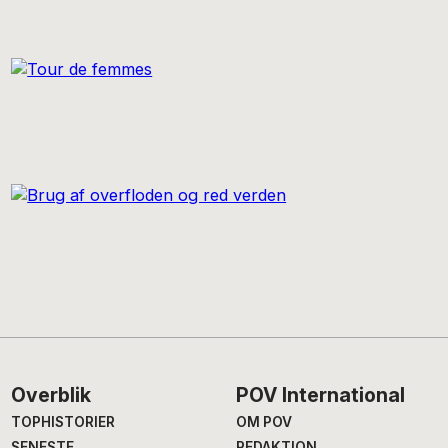
Footer
Overblik
POV International
TOPHISTORIER
OM POV
SENESTE
REDAKTION