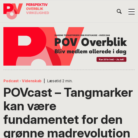
Gå
Skip
Gå
Head
direkte
til
direkte
til
indhold
til
Højr
primær
footer
Søg
på
navigation
POV
International
Podcast
·
Videnskab
|
Læsetid
2
min.
POVcast – Tangmarker
kan være
fundamentet for den
grønne madrevolution