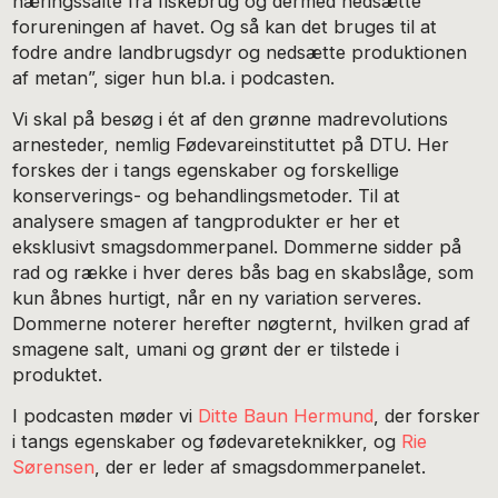
næringssalte fra fiskebrug og dermed nedsætte
forureningen af havet. Og så kan det bruges til at
fodre andre landbrugsdyr og nedsætte produktionen
af metan”, siger hun bl.a. i podcasten.
Vi skal på besøg i ét af den grønne madrevolutions
arnesteder, nemlig Fødevareinstituttet på DTU. Her
forskes der i tangs egenskaber og forskellige
konserverings- og behandlingsmetoder. Til at
analysere smagen af tangprodukter er her et
eksklusivt smagsdommerpanel. Dommerne sidder på
rad og række i hver deres bås bag en skabslåge, som
kun åbnes hurtigt, når en ny variation serveres.
Dommerne noterer herefter nøgternt, hvilken grad af
smagene salt, umani og grønt der er tilstede i
produktet.
I podcasten møder vi
Ditte Baun Hermund
, der forsker
i tangs egenskaber og fødevareteknikker, og
Rie
Sørensen
, der er leder af smagsdommerpanelet.