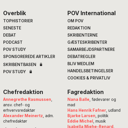
Footer
Overblik
POV International
TOPHISTORIER
OM POV
SENESTE
REDAKTION
DEBAT
SKRIBENTERNE
PODCAST
GÆSTESKRIBENTER
POV STUDY
SAMARBEJDSPARTNERE
SPONSOREREDE ARTIKLER
DEBATREGLER
BLIV MEDLEM
SKRIBENTBASEN
HANDELSBETINGELSER
POV STUDY
COOKIES & PRIVATLIV
Chefredaktion
Fagredaktion
Annegrethe Rasmussen
,
Nana Balle
, fødevarer og
ansv. chef- og
mad
erhvervsredaktør
Hans Henrik Fafner
, udland
Alexander Meinertz
, adm.
Bjarke Larsen
, politik
chefredaktør
Eddie Michel
, musik
Isabella Miehe-Renard
,