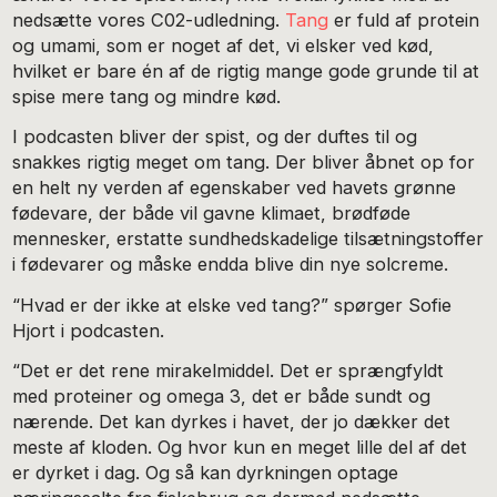
nedsætte vores C02-udledning.
Tang
er fuld af protein
og umami, som er noget af det, vi elsker ved kød,
hvilket er bare én af de rigtig mange gode grunde til at
spise mere tang og mindre kød.
I podcasten
bliver der spist, og der duftes til og
snakkes rigtig meget om tang. Der bliver åbnet op for
en helt ny verden af egenskaber ved havets grønne
fødevare, der både vil gavne klimaet, brødføde
mennesker, erstatte sundhedskadelige tilsætningstoffer
i fødevarer og måske endda blive din nye solcreme.
“Hvad er der ikke at elske ved tang?” spørger Sofie
Hjort i podcasten.
“Det er det rene mirakelmiddel. Det er sprængfyldt
med proteiner og omega 3, det er både sundt og
nærende. Det kan dyrkes i havet, der jo dækker det
meste af kloden. Og hvor kun en meget lille del af det
er dyrket i dag. Og så kan dyrkningen optage