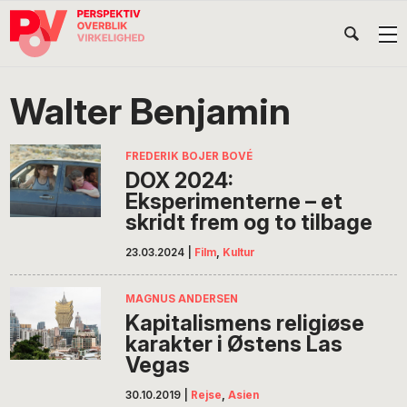
Gå
Skip
Gå
Head
direkte
til
direkte
til
indhold
til
Højr
primær
footer
Søg
på
navigation
Walter Benjamin
POV
International
FREDERIK BOJER BOVÉ
DOX 2024:
Eksperimenterne – et
skridt frem og to tilbage
23.03.2024
|
Film
,
Kultur
MAGNUS ANDERSEN
Kapitalismens religiøse
karakter i Østens Las
Vegas
30.10.2019
|
Rejse
,
Asien