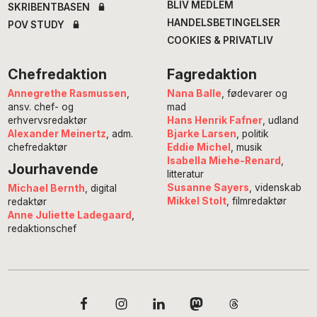
BLIV MEDLEM
SKRIBENTBASEN
HANDELSBETINGELSER
POV STUDY
COOKIES & PRIVATLIV
Chefredaktion
Fagredaktion
Annegrethe Rasmussen
,
Nana Balle
, fødevarer og
ansv. chef- og
mad
erhvervsredaktør
Hans Henrik Fafner
, udland
Alexander Meinertz
, adm.
Bjarke Larsen
, politik
chefredaktør
Eddie Michel
, musik
Isabella Miehe-Renard
,
Jourhavende
litteratur
Susanne Sayers
, videnskab
Michael Bernth
, digital
Mikkel Stolt
, filmredaktør
redaktør
Anne Juliette Ladegaard
,
redaktionschef