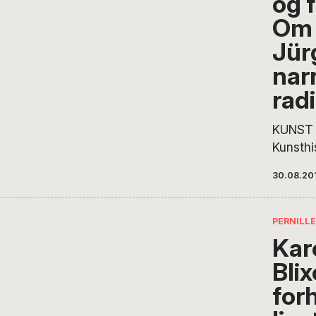
og f
om han 
Om 
glas lyk
Jür
gik der
også fy
nar
radi
KUNST 
Kunsthi
tid kald
30.08.20
billedk
Jelstru
kunstne
PERNILL
Jürgen
Kar
papirar
Blix
opleves
tabula 
forh
vaskes 