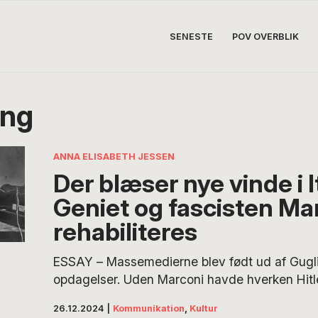
SENESTE
POV OVERBLIK
ing
ANNA ELISABETH JESSEN
Der blæser nye vinde i I
Geniet og fascisten Ma
rehabiliteres
ESSAY – Massemedierne blev født ud af Gugl
opdagelser. Uden Marconi havde hverken Hitler
haft så stor en gennemslagskraft i deres brug 
26.12.2024
|
Kommunikation
,
Kultur
massemedierne i 30’erne og 40’erne, skriver f