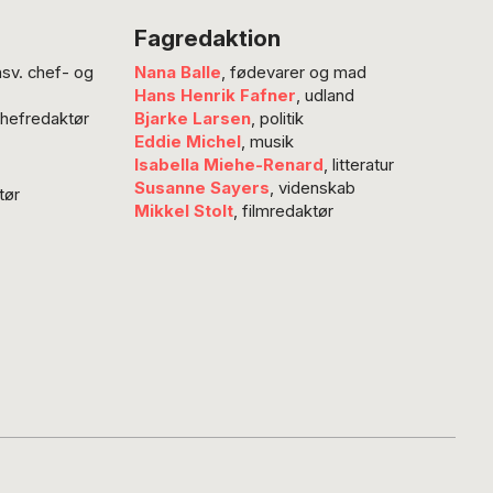
r det på tide at
Fagredaktion
rdrer vores
nsv. chef- og
Nana Balle
, fødevarer og mad
inger en lille
Hans Henrik Fafner
, udland
For Afrika, der
chefredaktør
Bjarke Larsen
, politik
kendt dækker
Eddie Michel
, musik
 forskellige…
Isabella Miehe-Renard
, litteratur
Susanne Sayers
, videnskab
tør
Mikkel Stolt
, filmredaktør