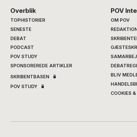
Footer
Overblik
POV Inte
TOPHISTORIER
OM POV
SENESTE
REDAKTIO
DEBAT
SKRIBENTE
PODCAST
GÆSTESKR
POV STUDY
SAMARBEJ
SPONSOREREDE ARTIKLER
DEBATREG
BLIV MEDL
SKRIBENTBASEN
HANDELSB
POV STUDY
COOKIES &