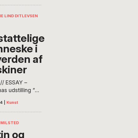
, men i Italien
i lyset og…
E LIND DITLEVSEN
stattelige
neske i
verden af
kiner
// ESSAY –
as udstilling ”
stattelige
24
|
Kunst
ke” fremviser
mt mange af den
cæne tidsalders
MILSTED
mer og
tin og
kehedens