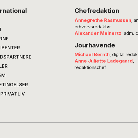
måske e
rnational
Chefredaktion
vi udfo
Annegrethe Rasmussen
, a
forestill
erhvervsredaktør
smule. 
N
Alexander Meinertz
, adm. 
som be
RNE
Jourhavende
over 54
IBENTER
Michael Bernth
, digital redak
DSPARTNERE
Anne Juliette Ladegaard
,
LER
redaktionschef
EM
ETINGELSER
 PRIVATLIV