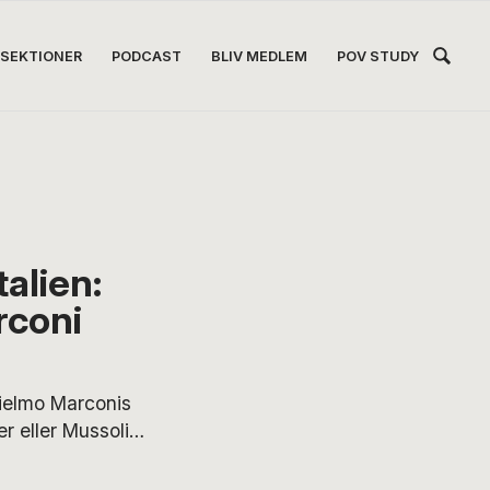
Hea
SEKTIONER
PODCAST
BLIV MEDLEM
POV STUDY
Høj
talien:
rconi
ielmo Marconis
 eller Mussolini
af
orfatter Anna