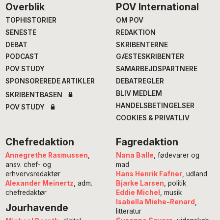
Footer
Overblik
POV International
TOPHISTORIER
OM POV
SENESTE
REDAKTION
DEBAT
SKRIBENTERNE
PODCAST
GÆSTESKRIBENTER
POV STUDY
SAMARBEJDSPARTNERE
SPONSOREREDE ARTIKLER
DEBATREGLER
BLIV MEDLEM
SKRIBENTBASEN
HANDELSBETINGELSER
POV STUDY
COOKIES & PRIVATLIV
Chefredaktion
Fagredaktion
Annegrethe Rasmussen
,
Nana Balle
, fødevarer og
ansv. chef- og
mad
erhvervsredaktør
Hans Henrik Fafner
, udland
Alexander Meinertz
, adm.
Bjarke Larsen
, politik
chefredaktør
Eddie Michel
, musik
Isabella Miehe-Renard
,
Jourhavende
litteratur