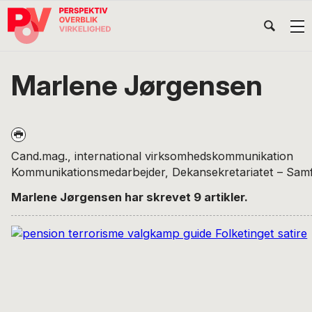
Gå
Skip
Gå
Head
direkte
til
direkte
til
indhold
til
Højr
primær
footer
Søg
på
navigation
Marlene Jørgensen
POV
International
Cand.mag., international virksomhedskommunikation
Kommunikationsmedarbejder, Dekansekretariatet – Sam
Marlene Jørgensen har skrevet 9 artikler.