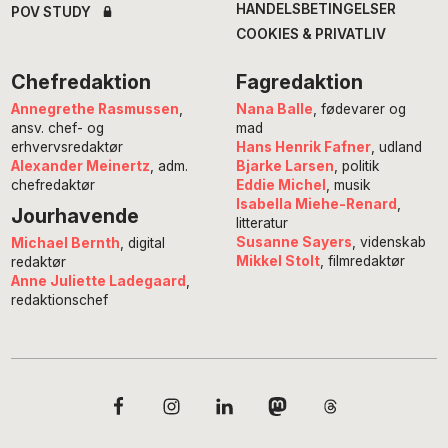
HANDELSBETINGELSER
POV STUDY
COOKIES & PRIVATLIV
Chefredaktion
Fagredaktion
Annegrethe Rasmussen
,
Nana Balle
, fødevarer og
ansv. chef- og
mad
erhvervsredaktør
Hans Henrik Fafner
, udland
Alexander Meinertz
, adm.
Bjarke Larsen
, politik
chefredaktør
Eddie Michel
, musik
Isabella Miehe-Renard
,
Jourhavende
litteratur
Susanne Sayers
, videnskab
Michael Bernth
, digital
Mikkel Stolt
, filmredaktør
redaktør
Anne Juliette Ladegaard
,
redaktionschef