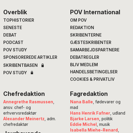
Footer
Overblik
POV International
TOPHISTORIER
OM POV
SENESTE
REDAKTION
DEBAT
SKRIBENTERNE
PODCAST
GÆSTESKRIBENTER
POV STUDY
SAMARBEJDSPARTNERE
SPONSOREREDE ARTIKLER
DEBATREGLER
BLIV MEDLEM
SKRIBENTBASEN
HANDELSBETINGELSER
POV STUDY
COOKIES & PRIVATLIV
Chefredaktion
Fagredaktion
Annegrethe Rasmussen
,
Nana Balle
, fødevarer og
ansv. chef- og
mad
erhvervsredaktør
Hans Henrik Fafner
, udland
Alexander Meinertz
, adm.
Bjarke Larsen
, politik
chefredaktør
Eddie Michel
, musik
Isabella Miehe-Renard
,