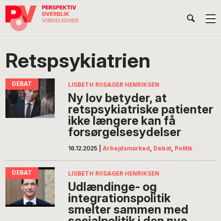
Gå
Skip
Gå
Head
direkte
til
direkte
til
indhold
til
Højr
primær
footer
Søg
på
navigation
Retspsykiatrien
POV
International
LISBETH RIISAGER HENRIKSEN
Ny lov betyder, at
retspsykiatriske patienter
ikke længere kan få
forsørgelsesydelser
16.12.2025
|
Arbejdsmarked
,
Debat
,
Politik
LISBETH RIISAGER HENRIKSEN
Udlændinge- og
integrationspolitik
smelter sammen med
socialpolitik i den nye