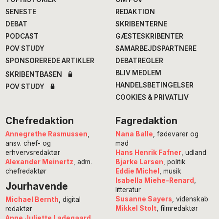
SENESTE
REDAKTION
DEBAT
SKRIBENTERNE
PODCAST
GÆSTESKRIBENTER
POV STUDY
SAMARBEJDSPARTNERE
SPONSOREREDE ARTIKLER
DEBATREGLER
BLIV MEDLEM
SKRIBENTBASEN
HANDELSBETINGELSER
POV STUDY
COOKIES & PRIVATLIV
Chefredaktion
Fagredaktion
Annegrethe Rasmussen
,
Nana Balle
, fødevarer og
ansv. chef- og
mad
erhvervsredaktør
Hans Henrik Fafner
, udland
Alexander Meinertz
, adm.
Bjarke Larsen
, politik
chefredaktør
Eddie Michel
, musik
Isabella Miehe-Renard
,
Jourhavende
litteratur
Susanne Sayers
, videnskab
Michael Bernth
, digital
Mikkel Stolt
, filmredaktør
redaktør
Anne Juliette Ladegaard
,