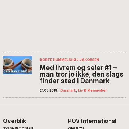
DORTE HUMMELSHØJ JAKOBSEN
Med livrem og seler #1 –
man tror jo ikke, den slags
finder sted i Danmark
21.05.2018
|
Danmark
,
Liv & Mennesker
Footer
Overblik
POV International
TOPHISTORIER
OM POV