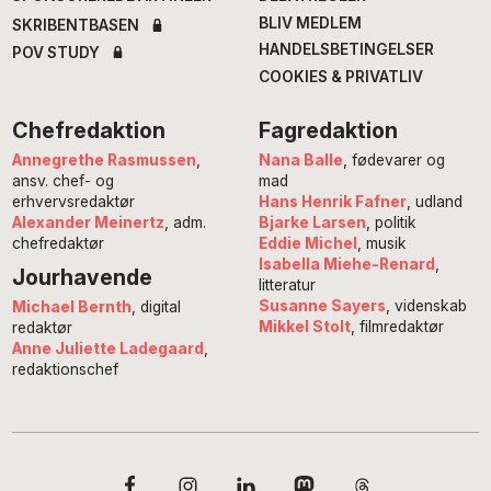
BLIV MEDLEM
SKRIBENTBASEN
HANDELSBETINGELSER
POV STUDY
COOKIES & PRIVATLIV
Chefredaktion
Fagredaktion
Annegrethe Rasmussen
,
Nana Balle
, fødevarer og
ansv. chef- og
mad
erhvervsredaktør
Hans Henrik Fafner
, udland
Alexander Meinertz
, adm.
Bjarke Larsen
, politik
chefredaktør
Eddie Michel
, musik
Isabella Miehe-Renard
,
Jourhavende
litteratur
Susanne Sayers
, videnskab
Michael Bernth
, digital
Mikkel Stolt
, filmredaktør
redaktør
Anne Juliette Ladegaard
,
redaktionschef