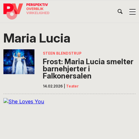
Gå
Skip
Gå
Head
direkte
til
direkte
til
indhold
til
Højr
primær
footer
Søg
på
navigation
Maria Lucia
POV
International
STEEN BLENDSTRUP
Frost: Maria Lucia smelter
barnehjerter i
Falkonersalen
14.02.2026
|
Teater