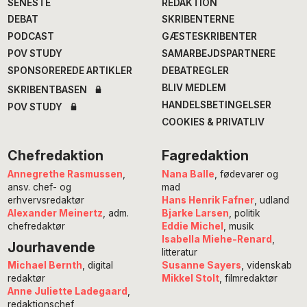
SENESTE
REDAKTION
DEBAT
SKRIBENTERNE
PODCAST
GÆSTESKRIBENTER
POV STUDY
SAMARBEJDSPARTNERE
SPONSOREREDE ARTIKLER
DEBATREGLER
BLIV MEDLEM
SKRIBENTBASEN
HANDELSBETINGELSER
POV STUDY
COOKIES & PRIVATLIV
Chefredaktion
Fagredaktion
Annegrethe Rasmussen
,
Nana Balle
, fødevarer og
ansv. chef- og
mad
erhvervsredaktør
Hans Henrik Fafner
, udland
Alexander Meinertz
, adm.
Bjarke Larsen
, politik
chefredaktør
Eddie Michel
, musik
Isabella Miehe-Renard
,
Jourhavende
litteratur
Susanne Sayers
, videnskab
Michael Bernth
, digital
Mikkel Stolt
, filmredaktør
redaktør
Anne Juliette Ladegaard
,
redaktionschef