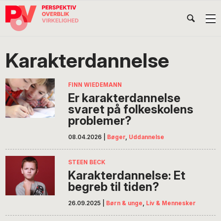
Gå
Skip
Gå
Head
direkte
til
direkte
til
indhold
til
Højr
primær
footer
Søg
på
navigation
Karakterdannelse
POV
International
FINN WIEDEMANN
Er karakterdannelse
svaret på folkeskolens
problemer?
08.04.2026
|
Bøger
,
Uddannelse
STEEN BECK
Karakterdannelse: Et
begreb til tiden?
26.09.2025
|
Børn & unge
,
Liv & Mennesker