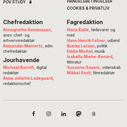
HANDELSBETINGELSER
POV STUDY
COOKIES & PRIVATLIV
Chefredaktion
Fagredaktion
Annegrethe Rasmussen
,
Nana Balle
, fødevarer og
ansv. chef- og
mad
erhvervsredaktør
Hans Henrik Fafner
, udland
Alexander Meinertz
, adm.
Bjarke Larsen
, politik
chefredaktør
Eddie Michel
, musik
Isabella Miehe-Renard
,
Jourhavende
litteratur
Susanne Sayers
, videnskab
Michael Bernth
, digital
Mikkel Stolt
, filmredaktør
redaktør
Anne Juliette Ladegaard
,
redaktionschef