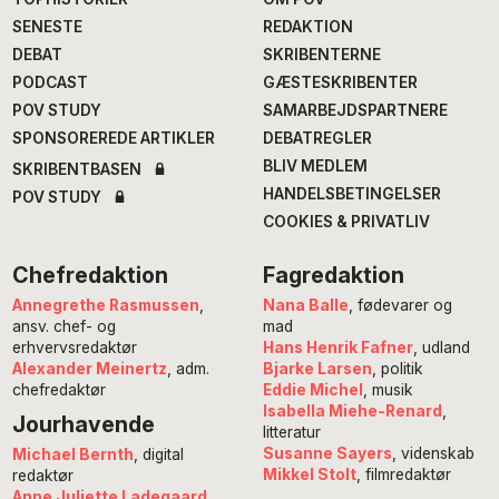
SENESTE
REDAKTION
DEBAT
SKRIBENTERNE
PODCAST
GÆSTESKRIBENTER
POV STUDY
SAMARBEJDSPARTNERE
SPONSOREREDE ARTIKLER
DEBATREGLER
BLIV MEDLEM
SKRIBENTBASEN
HANDELSBETINGELSER
POV STUDY
COOKIES & PRIVATLIV
Chefredaktion
Fagredaktion
Annegrethe Rasmussen
,
Nana Balle
, fødevarer og
ansv. chef- og
mad
erhvervsredaktør
Hans Henrik Fafner
, udland
Alexander Meinertz
, adm.
Bjarke Larsen
, politik
chefredaktør
Eddie Michel
, musik
Isabella Miehe-Renard
,
Jourhavende
litteratur
Susanne Sayers
, videnskab
Michael Bernth
, digital
Mikkel Stolt
, filmredaktør
redaktør
Anne Juliette Ladegaard
,