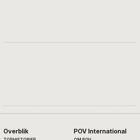
Footer
Overblik
POV International
TOPHISTORIER
OM POV