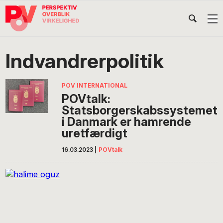
Gå
Skip
Gå
Head
direkte
til
direkte
til
indhold
til
Højr
primær
footer
Søg
på
navigation
Indvandrerpolitik
POV
International
POV INTERNATIONAL
POVtalk:
Statsborgerskabssystemet
i Danmark er hamrende
uretfærdigt
16.03.2023
|
POVtalk