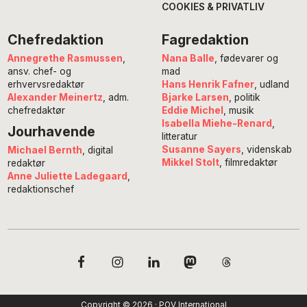
COOKIES & PRIVATLIV
Chefredaktion
Fagredaktion
Annegrethe Rasmussen
,
Nana Balle
, fødevarer og
ansv. chef- og
mad
erhvervsredaktør
Hans Henrik Fafner
, udland
Alexander Meinertz
, adm.
Bjarke Larsen
, politik
chefredaktør
Eddie Michel
, musik
Isabella Miehe-Renard
,
Jourhavende
litteratur
Susanne Sayers
, videnskab
Michael Bernth
, digital
Mikkel Stolt
, filmredaktør
redaktør
Anne Juliette Ladegaard
,
redaktionschef
Copyright © 2026 · POV International