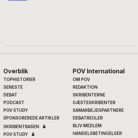
Footer
Overblik
POV International
TOPHISTORIER
OM POV
SENESTE
REDAKTION
DEBAT
SKRIBENTERNE
PODCAST
GÆSTESKRIBENTER
POV STUDY
SAMARBEJDSPARTNERE
SPONSOREREDE ARTIKLER
DEBATREGLER
BLIV MEDLEM
SKRIBENTBASEN
HANDELSBETINGELSER
POV STUDY