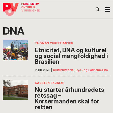
Gå
Skip
Gå
Head
direkte
til
direkte
til
indhold
til
Højr
primær
footer
Søg
på
navigation
DNA
POV
International
THOMAS CHRISTIANSEN
Etnicitet, DNA og kulturel
og social mangfoldighed i
Brasilien
11.08.2025
|
Kulturhistorie
,
Syd- og Latinamerika
KARSTEN SKJALM
Nu starter århundredets
retssag –
Korsørmanden skal for
retten