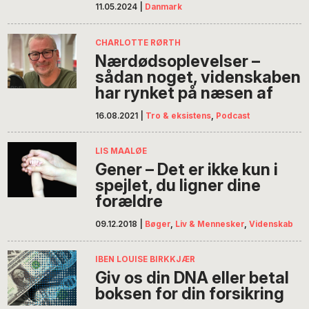
11.05.2024
|
Danmark
CHARLOTTE RØRTH
Nærdødsoplevelser –
sådan noget, videnskaben
har rynket på næsen af
16.08.2021
|
Tro & eksistens
,
Podcast
LIS MAALØE
Gener – Det er ikke kun i
spejlet, du ligner dine
forældre
09.12.2018
|
Bøger
,
Liv & Mennesker
,
Videnskab
IBEN LOUISE BIRKKJÆR
Giv os din DNA eller betal
boksen for din forsikring