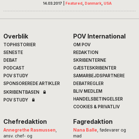
14.03.2017
|
Featured
,
Danmark
,
USA
Footer
Overblik
POV International
TOPHISTORIER
OM POV
SENESTE
REDAKTION
DEBAT
SKRIBENTERNE
PODCAST
GÆSTESKRIBENTER
POV STUDY
SAMARBEJDSPARTNERE
SPONSOREREDE ARTIKLER
DEBATREGLER
BLIV MEDLEM
SKRIBENTBASEN
HANDELSBETINGELSER
POV STUDY
COOKIES & PRIVATLIV
Chefredaktion
Fagredaktion
Annegrethe Rasmussen
,
Nana Balle
, fødevarer og
ansv. chef- og
mad