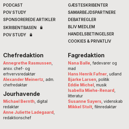
PODCAST
GÆSTESKRIBENTER
POV STUDY
SAMARBEJDSPARTNERE
SPONSOREREDE ARTIKLER
DEBATREGLER
BLIV MEDLEM
SKRIBENTBASEN
HANDELSBETINGELSER
POV STUDY
COOKIES & PRIVATLIV
Chefredaktion
Fagredaktion
Annegrethe Rasmussen
,
Nana Balle
, fødevarer og
ansv. chef- og
mad
erhvervsredaktør
Hans Henrik Fafner
, udland
Alexander Meinertz
, adm.
Bjarke Larsen
, politik
chefredaktør
Eddie Michel
, musik
Isabella Miehe-Renard
,
Jourhavende
litteratur
Susanne Sayers
, videnskab
Michael Bernth
, digital
Mikkel Stolt
, filmredaktør
redaktør
Anne Juliette Ladegaard
,
redaktionschef