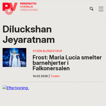
Gå
Skip
Gå
Head
direkte
til
direkte
til
indhold
til
Højr
primær
footer
Søg
på
navigation
Diluckshan
POV
International
Jeyaratnam
STEEN BLENDSTRUP
Frost: Maria Lucia smelter
barnehjerter i
Falkonersalen
14.02.2026
|
Teater