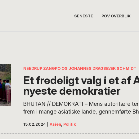
SENESTE
POV OVERBLIK
n
NEEDRUP ZANGPO OG JOHANNES DRAGSBÆK SCHMIDT
Et fredeligt valg i et af
nyeste demokratier
BHUTAN // DEMOKRATI – Mens autoritære ten
frem i mange asiatiske lande, gennemførte Bh
valgkamp, hvor alle partiers valgkamp blev fin
15.02.2024
|
Asien
,
Politik
staten. Parlamentsvalget resulterede i store u
et magtskifte – men det hele foregik fuldkomm