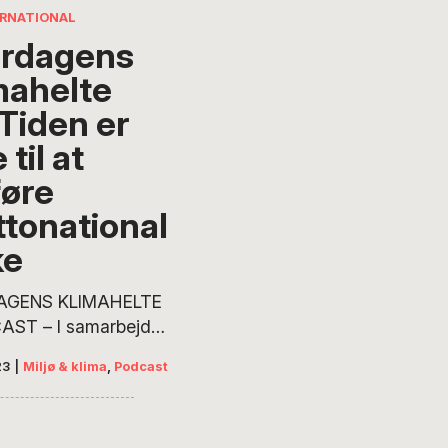
enere år. Men
ERNATIONAL
rdagens
mahelte
 Tiden er
 til at
føre
ttonational
ke
AGENS KLIMAHELTE
CAST – I samarbejde
tendergrønt.dk ved
23
|
Miljø & klima
,
Podcast
ist og podcaster Lene
 Foghsgaard bringer
ække episoder af