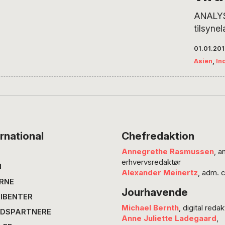
ANALYS
tilsyne
midler 
01.01.20
og udsl
Asien
,
In
muslims
i det no
Indsats
mere br
tibetan
mongol
rnational
Chefredaktion
har vær
Annegrethe Rasmussen
, a
gennem
erhvervsredaktør
findes
N
Alexander Meinertz
, adm. 
eksempl
RNE
Jourhavende
nedkæm
IBENTER
og unde
Michael Bernth
, digital redak
DSPARTNERE
Tværto
Anne Juliette Ladegaard
,