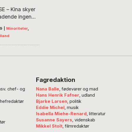
E – Kina skyer
ladende ingen
for at nedkæmpe
19
|
Minoriteter
,
ette den
dland
ke tro og kultur
rdvestlige Kina.
en er om muligt
utal end den,
ske og
ske buddhister
Fagredaktion
et udsat for
nsv. chef- og
Nana Balle
, fødevarer og mad
 årene. Der
Hans Henrik Fafner
, udland
 næppe gode
chefredaktør
Bjarke Larsen
, politik
er på, at tro kan
Eddie Michel
, musik
pes med vold
Isabella Miehe-Renard
, litteratur
rtrykkelse.
Susanne Sayers
, videnskab
tør
Mikkel Stolt
, filmredaktør
m, tro…