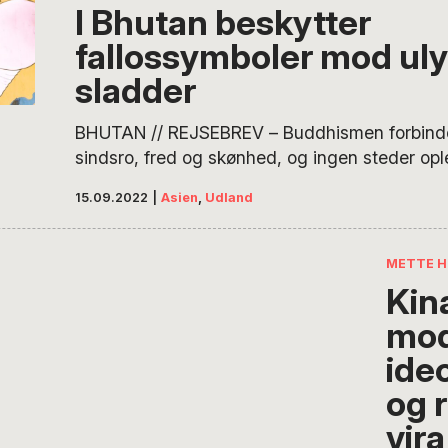
podcas
I Bhutan beskytter
Klimahe
fallossymboler mod uly
Lene Sk
der men
sladder
burde læ
Bhutan,
BHUTAN // REJSEBREV – Buddhismen forbind
og trivse
sindsro, fred og skønhed, og ingen steder opl
brutton
tydeligt som i det gamle buddhistiske kong
15.09.2022
|
Asien
,
Udland
Velkomm
Bhutan. Men i det fjerntliggende kongedømme
Hverdag
det ikke kun den fantastiske natur, der overra
som Le
LHAKHANG – En af Bhutans mest populære s
METTE 
for både udenlandske turister og…
Kin
mo
ide
og r
vira