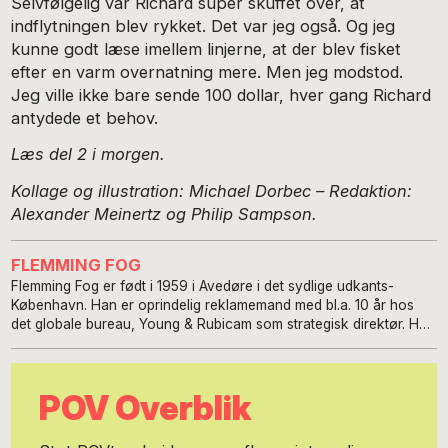
Selvfølgelig var Richard super skuffet over, at
indflytningen blev rykket. Det var jeg også. Og jeg
kunne godt læse imellem linjerne, at der blev fisket
efter en varm overnatning mere. Men jeg modstod.
Jeg ville ikke bare sende 100 dollar, hver gang Richard
antydede et behov.
Læs del 2 i morgen.
Kollage og illustration: Michael Dorbec –
Redaktion:
Alexander Meinertz og Philip Sampson.
FLEMMING FOG
Flemming Fog er født i 1959 i Avedøre i det sydlige udkants-
København. Han er oprindelig reklamemand med bl.a. 10 år hos
det globale bureau, Young & Rubicam som strategisk direktør. Han
startede sin første virksomhed for 25 år siden - web-bureauet
Balthazar – og siden konsulentvirksomheden Syntase og
software virksomheden Wizer. Sidstnævnte blev solgt til et
POV Overblik
amerikansk selskab i 2013, hvilket blandt andet skaffede Flemming
nogle spændende år som indbygger i New York sammen med sin
kone Gritt. I marts 2016 vendte han tilbage til København og