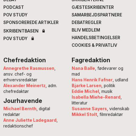
PODCAST
GÆSTESKRIBENTER
POV STUDY
SAMARBEJDSPARTNERE
SPONSOREREDE ARTIKLER
DEBATREGLER
BLIV MEDLEM
SKRIBENTBASEN
HANDELSBETINGELSER
POV STUDY
COOKIES & PRIVATLIV
Chefredaktion
Fagredaktion
Annegrethe Rasmussen
,
Nana Balle
, fødevarer og
ansv. chef- og
mad
erhvervsredaktør
Hans Henrik Fafner
, udland
Alexander Meinertz
, adm.
Bjarke Larsen
, politik
chefredaktør
Eddie Michel
, musik
Isabella Miehe-Renard
,
Jourhavende
litteratur
Susanne Sayers
, videnskab
Michael Bernth
, digital
Mikkel Stolt
, filmredaktør
redaktør
Anne Juliette Ladegaard
,
redaktionschef