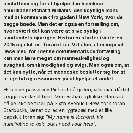
besluttede sig for at hjælpe den hjemløse
amerikaner Richard Williams, den usynlige mand,
med at komme væk fra gaden i New York, hvor de
begge boede. Men det er også en fortælling om,
hvor svært det kan være at blive synlig i
samfundets øjne igen. Historien starter i vinteren
2015 og slutter i foråret i år. Vi håber, at mange vil
læse med, for i denne dokumentariske fortælling
kan man lære meget om menneskelighed og
svaghed, om tålmodighed og svigt. Men også om, at
det kan nytte, når et menneske beslutter sig for at
bruge tid og ressourcer på at hjælpe et andet.
Hvis man passerede Richard på gaden, ville man dårligt
lægge mærke til ham. Men Richard gik ikke. Han sad
på de iskolde fliser på Sixth Avenue i New York foran
Starbucks, lænet op ad en lygtepæl med et lille
papskilt foran sig: ”
My name is Richard. It’s
humiliating to ask, but I need your help
”.