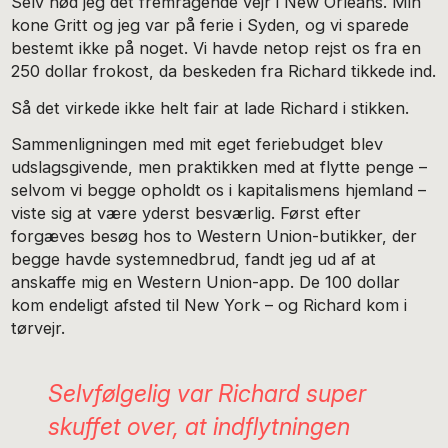
Selv nød jeg det fremragende vejr i New Orleans. Min
kone Gritt og jeg var på ferie i Syden, og vi sparede
bestemt ikke på noget. Vi havde netop rejst os fra en
250 dollar frokost, da beskeden fra Richard tikkede ind.
Så det virkede ikke helt fair at lade Richard i stikken.
Sammenligningen med mit eget feriebudget blev
udslagsgivende, men praktikken med at flytte penge –
selvom vi begge opholdt os i kapitalismens hjemland –
viste sig at være yderst besværlig. Først efter
forgæves besøg hos to Western Union-butikker, der
begge havde systemnedbrud, fandt jeg ud af at
anskaffe mig en Western Union-app. De 100 dollar
kom endeligt afsted til New York – og Richard kom i
tørvejr.
Selvfølgelig var Richard super
skuffet over, at indflytningen