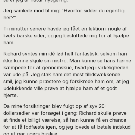
Jeg samlede mod til mig: “Hvorfor sidder du egentlig
her?”
Ti minutter senere havde jeg fået en lektion i nogle af
livets barske sider, og jeg besluttede mig for at hjælpe
ham.
Richard syntes min idé lød helt fantastisk, selvom han
ikke kunne skjule sin mistro. Man kunne se hans hjerne
kæmpede for at gennemskue, hvad jeg i virkeligheden
var ude på. Jeg stak ham det mest tillidsvækkende
smil, jeg kunne præstere og forsikrede ham om, at jeg
udelukkende ville prøve at hjælpe ham af et godt
hjerte.
Da mine forsikringer blev fulgt op af syv 20-
dollarsedler var forsøget i gang: Richard skulle prøve
at finde et billigt værelse, så han kunne få en chance
for at få fodfæste igen, og jeg lovede at betale indskud
og et par ugers husleje.