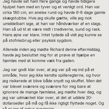
Jeg havde set ham flere gange og havde tidligere
hjulpet ham med en tyver og et venligt ord. Han var
cirka 180 cm, en anelse rund og havde 6-8 dage gamle
skægstubbe. Hvis jeg skulle gætte, ville jeg nok
umiddelbart sige, at han var håndværker af en slags.
Han så ud til at være midt i trediverne, sund og rask.
Hans øjne var klare. Intet tydede så vidt jeg kunne se
på stofmisbrug eller psykisk sygdom.
Allerede inden jeg mødte Richard denne eftermiddag,
havde jeg besluttet mig for at prøve at hjælpe en
hjemløs med at komme væk fra gaden.
Jeg var godt klar over, at jeg var på vej ind på et
område, hvor jeg ikke kendte spillereglerne, og hvor
jeg risikerede at blive både snydt og skuffet. Men det
var blevet sværere og sværere for mig bare at
ignorere de mange hjemløse, jeg mødte hver dag, og
jeg var udmærket klar over, at det at uddele 20-
dollarsedler på må og få ikke rigtigt flyttede noget. Og
så er jeg af natur nysgerrig.