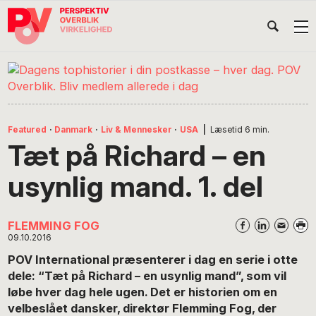
Gå
Skip
Gå
Head
direkte
til
direkte
til
indhold
til
Højr
primær
footer
Søg
på
navigation
POV
International
Featured
·
Danmark
·
Liv & Mennesker
·
USA
|
Læsetid
6
min.
Tæt på Richard – en
usynlig mand. 1. del
FLEMMING FOG
09.10.2016
POV International præsenterer i dag en serie i otte
dele: “Tæt på Richard – en usynlig mand”, som vil
løbe hver dag hele ugen. Det er historien om en
velbeslået dansker, direktør Flemming Fog, der