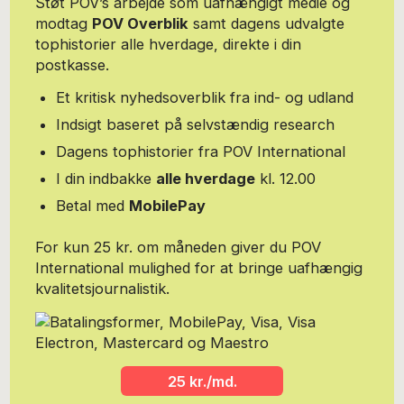
Støt POV’s arbejde som uafhængigt medie og
startede den næste nye virksomhed: Triggerz.com der er godt i
modtag
POV Overblik
samt dagens udvalgte
gang med at revolutionere læringsområdet for virksomheder ved
tophistorier alle hverdage, direkte i din
at arbejde med adaptiv læring på en helt ny måde. Privat er
Flemming nysgerrig og søgende. Han bevæger sig gerne uden for
postkasse.
sit normale ekko-kammer bl.a. som frivillig hos Røde Kors
hvorigennem han er blevet ven til en muslimsk flygtning med
Et kritisk nyhedsoverblik fra ind- og udland
PTSD. Gritt og Flemming kan mønstre fire kompetente, voksne
Indsigt baseret på selvstændig research
børn. POV-serien "Tæt på Richard - en usynlig mand” samt denne
opfølgning er Flemmings første offentlige udgivelse af noget som
Dagens tophistorier fra POV International
helst.
I din indbakke
alle hverdage
kl. 12.00
Betal med
MobilePay
For kun 25 kr. om måneden giver du POV
International mulighed for at bringe uafhængig
kvalitetsjournalistik.
25 kr./md.