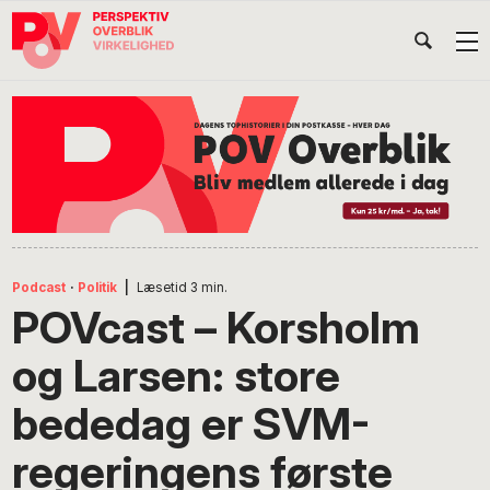
Gå
Skip
Gå
Head
direkte
til
direkte
til
indhold
til
Højr
primær
footer
Søg
på
navigation
POV
International
Podcast
·
Politik
|
Læsetid
3
min.
POVcast – Korsholm
og Larsen: store
bededag er SVM-
regeringens første