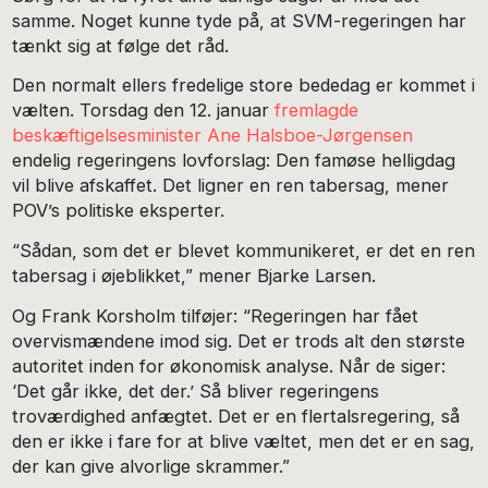
samme. Noget kunne tyde på, at SVM-regeringen har
tænkt sig at følge det råd.
Den normalt ellers fredelige store bededag er kommet i
vælten. Torsdag den 12. januar
fremlagde
beskæftigelsesminister Ane Halsboe-Jørgensen
endelig regeringens lovforslag: Den famøse helligdag
vil blive afskaffet. Det ligner en ren tabersag, mener
POV’s politiske eksperter.
“Sådan, som det er blevet kommunikeret, er det en ren
tabersag i øjeblikket,” mener Bjarke Larsen.
Og Frank Korsholm tilføjer: “Regeringen har fået
overvismændene imod sig. Det er trods alt den største
autoritet inden for økonomisk analyse. Når de siger:
‘Det går ikke, det der.’ Så bliver regeringens
troværdighed anfægtet. Det er en flertalsregering, så
den er ikke i fare for at blive væltet, men det er en sag,
der kan give alvorlige skrammer.”