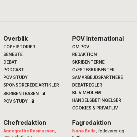
Footer
Overblik
POV International
TOPHISTORIER
OM POV
SENESTE
REDAKTION
DEBAT
SKRIBENTERNE
PODCAST
GÆSTESKRIBENTER
POV STUDY
SAMARBEJDSPARTNERE
SPONSOREREDE ARTIKLER
DEBATREGLER
BLIV MEDLEM
SKRIBENTBASEN
HANDELSBETINGELSER
POV STUDY
COOKIES & PRIVATLIV
Chefredaktion
Fagredaktion
Annegrethe Rasmussen
,
Nana Balle
, fødevarer og
ansv. chef- og
mad