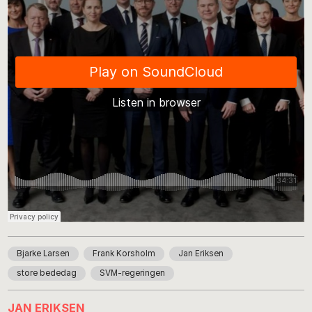
Bjarke Larsen
Frank Korsholm
Jan Eriksen
store bededag
SVM-regeringen
JAN ERIKSEN