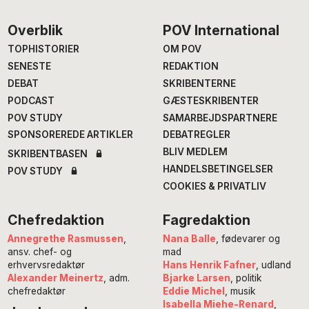
Footer
Overblik
POV International
TOPHISTORIER
OM POV
SENESTE
REDAKTION
DEBAT
SKRIBENTERNE
PODCAST
GÆSTESKRIBENTER
POV STUDY
SAMARBEJDSPARTNERE
SPONSOREREDE ARTIKLER
DEBATREGLER
BLIV MEDLEM
SKRIBENTBASEN
HANDELSBETINGELSER
POV STUDY
COOKIES & PRIVATLIV
Chefredaktion
Fagredaktion
Annegrethe Rasmussen
,
Nana Balle
, fødevarer og
ansv. chef- og
mad
erhvervsredaktør
Hans Henrik Fafner
, udland
Alexander Meinertz
, adm.
Bjarke Larsen
, politik
chefredaktør
Eddie Michel
, musik
Isabella Miehe-Renard
,