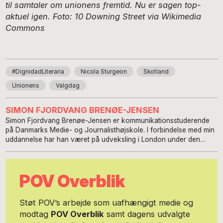
til samtaler om unionens fremtid. Nu er sagen top-
aktuel igen. Foto: 10 Downing Street via Wikimedia
Commons
#DignidadLiteraria
Nicola Sturgeon
Skotland
Unionens
Valgdag
SIMON FJORDVANG BRENØE-JENSEN
Simon Fjordvang Brenøe-Jensen er kommunikationsstuderende
på Danmarks Medie- og Journalisthøjskole. I forbindelse med min
uddannelse har han været på udveksling i London under den
britiske valgkamp i 2019. Herudover har jeg været i praktikforløb i
Europa-Parlamentet i efteråret 2018 og på den danske
ambassade i Washington, DC i foråret 2020. Jeg har desuden
POV Overblik
tidligere været redaktør for udlandsredaktionen for nyhedsmediet
Polmic, som formidlede politik til unge danskere.
Støt POV’s arbejde som uafhængigt medie og
modtag
POV Overblik
samt dagens udvalgte