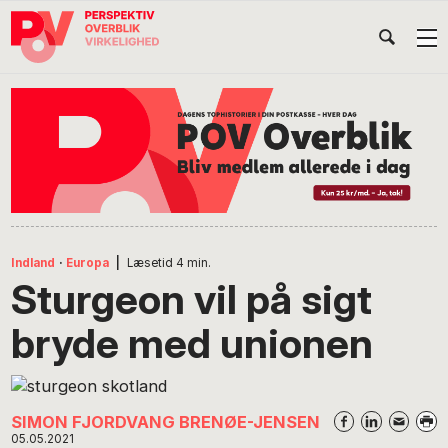
Gå
Skip
Gå
Head
direkte
til
direkte
til
indhold
til
Højr
primær
footer
Søg
på
navigation
POV
International
Indland
·
Europa
|
Læsetid
4
min.
Sturgeon vil på sigt
bryde med unionen
SIMON FJORDVANG BRENØE-JENSEN
05.05.2021