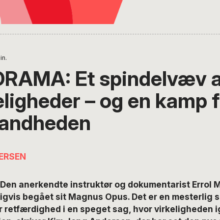
in.
RAMA: Et spindelvæv a
igheder – og en kamp f
sandheden
ERSEN
en anerkendte instruktør og dokumentarist Errol M
vis begået sit Magnus Opus. Det er en mesterlig sk
r retfærdighed i en speget sag, hvor virkeligheden 