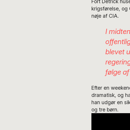
Fort Detrick hus
krigsførelse, og
nøje af CIA.
I midte
offentli
blevet 
regerin
følge af 
Efter en weekend
dramatisk, og ha
han udgør en sik
og tre børn.