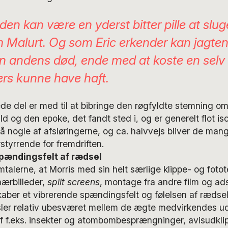
en kan være en yderst bitter pille at slug
 Malurt. Og som Eric erkender kan jagten
en andens død, ende med at koste en selv d
ers kunne have haft.
e del er med til at bibringe den røgfyldte stemning om
d og den epoke, det fandt sted i, og er generelt flot i
å nogle af afsløringerne, og ca. halvvejs bliver de man
styrrende for fremdriften.
spændingsfelt af rædsel
mtalerne, at Morris med sin helt særlige klippe- og fotot
nærbilleder,
split screens
, montage fra andre film og ads
aber et vibrerende spændingsfelt og følelsen af rædsel
r relativ ubesværet mellem de ægte medvirkendes udt
af f.eks. insekter og atombombesprængninger, avisudkli