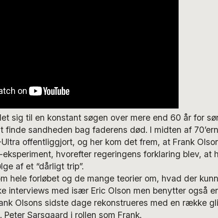
det sig til en konstant søgen over mere end 60 år for sø
at finde sandheden bag faderens død. I midten af 70’er
tra offentliggjort, og her kom det frem, at Frank Olson
-eksperiment, hvorefter regeringens forklaring blev, at 
e af et “dårligt trip”.
 om hele forløbet og de mange teorier om, hvad der ku
 interviews med især Eric Olson men benytter også en
rank Olsons sidste dage rekonstrueres med en række g
a. Peter Sarsgaard i rollen som Frank.