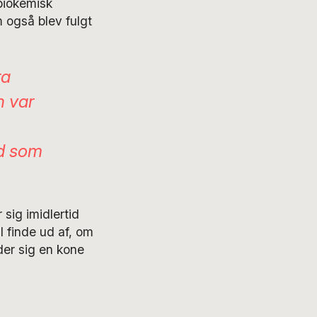
 biokemisk
m også blev fulgt
ra
n var
rd som
sig imidlertid
l finde ud af, om
der sig en kone