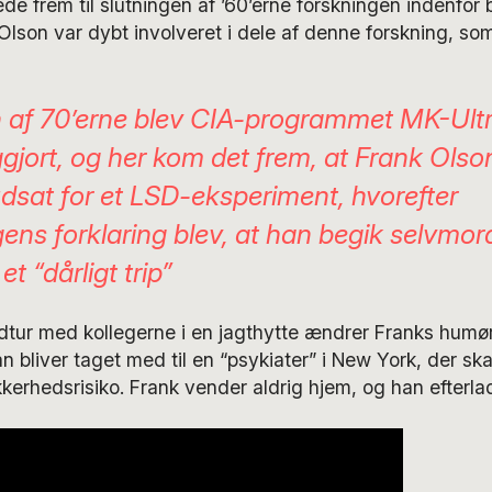
ede frem til slutningen af ’60’erne forskningen indenfor
 Olson var dybt involveret i dele af denne forskning, so
n af 70’erne blev CIA-programmet MK-Ult
ggjort, og her kom det frem, at Frank Olso
udsat for et LSD-eksperiment, hvorefter
gens forklaring blev, at han begik selvmo
et “dårligt trip”
tur med kollegerne i en jagthytte ændrer Franks humør 
n bliver taget med til en “psykiater” i New York, der ska
kerhedsrisiko. Frank vender aldrig hjem, og han efterla