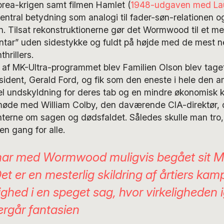
orea-krigen samt filmen Hamlet (
1948-udgaven med Lau
central betydning som analogi til fader-søn-relationen o
 Tilsat rekonstruktionerne gør det Wormwood til et m
ar” uden sidestykke og fuldt på højde med de mest n
hrillers.
n af MK-Ultra-programmet blev Familien Olson blev tage
dent, Gerald Ford, og fik som den eneste i hele den a
ciel undskyldning for deres tab og en mindre økonomisk
 møde med William Colby, den daværende CIA-direktør, 
terne om sagen og dødsfaldet. Således skulle man tro, 
en gang for alle.
har med Wormwood muligvis begået sit 
t er en mesterlig skildring af årtiers kam
ighed i en speget sag, hvor virkeligheden 
ergår fantasien