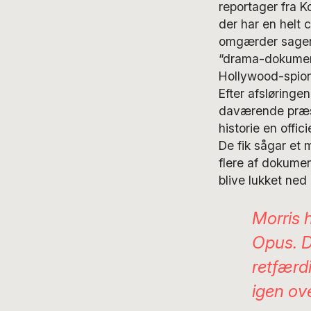
reportager fra K
der har en helt 
omgærder sagen.
“drama-dokument
Hollywood-spiont
Efter afsløringe
daværende præsi
historie en offi
De fik sågar et
flere af dokumen
blive lukket ned 
Morris 
Opus. De
retfærd
igen ov