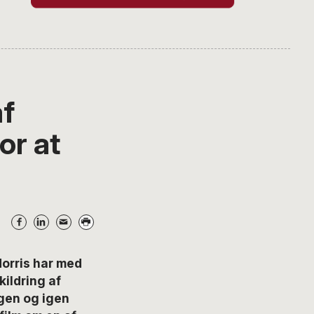
f
or at
orris har med
ildring af
igen og igen