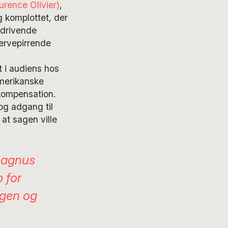
rence Olivier)
,
g komplottet, der
edrivende
ervepirrende
t i audiens hos
merikanske
 kompensation.
og adgang til
at sagen ville
Magnus
p for
igen og