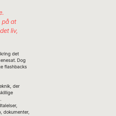
e.
 på at
et liv,
kring det
scenesat. Dog
ge flashbacks
eknik, der
killige
.
alelser,
p, dokumenter,