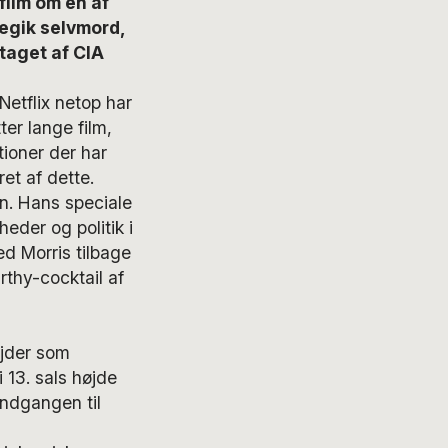
film om en af
egik selvmord,
taget af CIA
etflix netop har
er lange film,
tioner der har
ret af dette.
en. Hans speciale
der og politik i
d Morris tilbage
rthy-cocktail af
ejder som
 13. sals højde
indgangen til