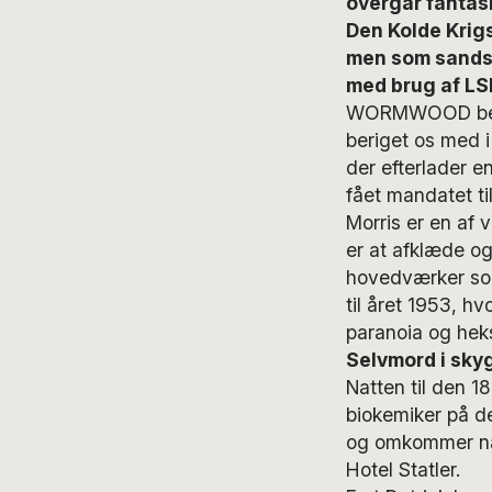
overgår fantasi
Den Kolde Krig
men som sandsy
med brug af LS
WORMWOOD betyde
beriget os med i
der efterlader en
fået mandatet til
Morris er en af 
er at afklæde o
hovedværker s
til året 1953, hv
paranoia og hek
Selvmord i sky
Natten til den 1
biokemiker på de
og omkommer næst
Hotel Statler.