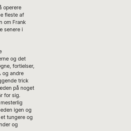
må operere
e fleste af
en om Frank
e senere i
e
erne og det
ne, fortielser,
IA og andre
ggende trick
heden på noget
 for sig.
mesterlig
gheden igen og
 et tungere og
inder og