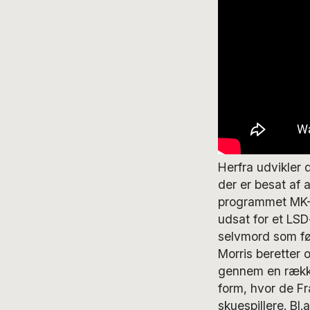
Herfra udvikler 
der er besat af 
programmet MK-Ul
udsat for et LSD
selvmord som følg
Morris beretter
gennem en række
form, hvor de F
skuespillere. Bl.