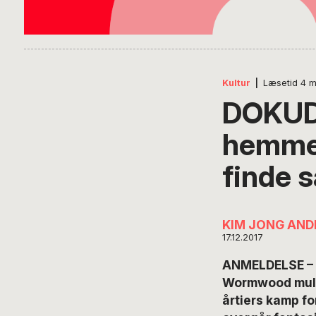
Kultur
|
Læsetid
4
m
DOKUD
hemmel
finde 
KIM JONG AND
17.12.2017
ANMELDELSE – D
Wormwood mulig
årtiers kamp fo