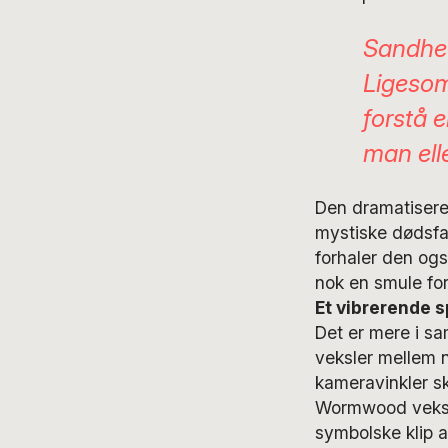
Sandhed
Ligesom
forstå 
man ell
Den dramatisered
mystiske dødsfal
forhaler den ogs
nok en smule for
Et vibrerende 
Det er mere i sa
veksler mellem 
kameravinkler sk
Wormwood veksle
symbolske klip 