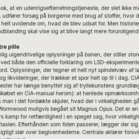
 nok, at en udenrigsefterretningstjeneste, der slet ikke 
k, udfører forsøg på borgerne med brug af stoffer, hvor d
 helt uvidende om, hvad de blev udsat for. Men histori
dblanding skal vise sig at blive langt mere foruroligend
re pille
g uigendrivelige oplysninger på banen, der stiller stor
ved både den officielle forklaring om LSD-eksperiment
d. Oplysninger, der tegner et helt nyt spindelvæv af løg
 likvideringer, der trækker et spor helt op til i dag. C
nester har længe benyttet sig af tryllekunstens grundlæ
nikøbet en CIA-manual herom): at henlede opmærksom
 man i det fordækte skjuler, hvad der i virkeligheden går
Wormwood muligvis begået sit Magnus Opus. Det er en 
iers kamp for retfærdighed i en speget sag, hvor virkeli
tasien. Efterhånden som tiden passerer, lægger der sig
tigt slør over begivenhederne. Centrale aktører forsv