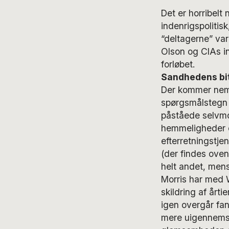
Det er horribelt
indenrigspolitis
“deltagerne” var
Olson og CIAs in
forløbet.
Sandhedens bit
Der kommer nemli
spørgsmålstegn 
påståede selvmor
hemmeligheder og
efterretningstje
(der findes ove
helt andet, mens
Morris har med 
skildring af årt
igen overgår fan
mere uigennemsig