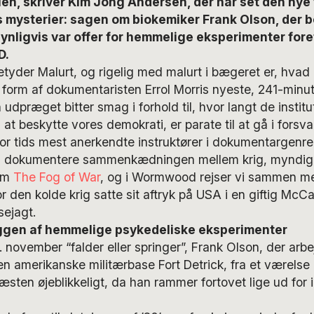
en, skriver Kim Jong Andersen, der har set den nye 
s mysterier: sagen om biokemiker Frank Olson, der b
nligvis var offer for hemmelige eksperimenter fore
D.
r Malurt, og rigelig med malurt i bægeret er, hvad N
 form af dokumentaristen Errol Morris nyeste, 241-minutt
 udpræget bitter smag i forhold til, hvor langt de institu
 at beskytte vores demokrati, er parate til at gå i forsva
vor tids mest anerkendte instruktører i dokumentargenr
g dokumentere sammenkædningen mellem krig, myndighe
om
The Fog of War
, og i Wormwood rejser vi sammen me
or den kolde krig satte sit aftryk på USA i en giftig McCa
sejagt.
ggen af hemmelige psykedeliske eksperimenter
8. november “falder eller springer”, Frank Olson, der arb
n amerikanske militærbase Fort Detrick, fra et værelse i
en øjeblikkeligt, da han rammer fortovet lige ud for 