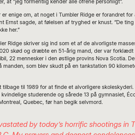
er, at ”jeg formentlig kender alle ofrene personligt”.
 er enige om, at noget i Tumbler Ridge er forandret for a
nt Ernst sagde, at følelsen af tryghed er knust. ”De ting
kke her.”
er Ridge skriver sig ind som et af de alvorligste masses
 2020 skød og dræbte en 51-årig mand, der var forklædt
itibil, 22 mennesker i den østlige provins Nova Scotia. Der
 på manden, som blev skudt på en tankstation 90 kilomet
 tilbage til 1989 for at finde et alvorligere skoleskyder
kvindelige studerende og sårede 13 på gymnasiet, Éco
Montreal, Quebec, før han begik selvmord.
vastated by today’s horrific shootings in 
B.C. My prayers and deepest condolences