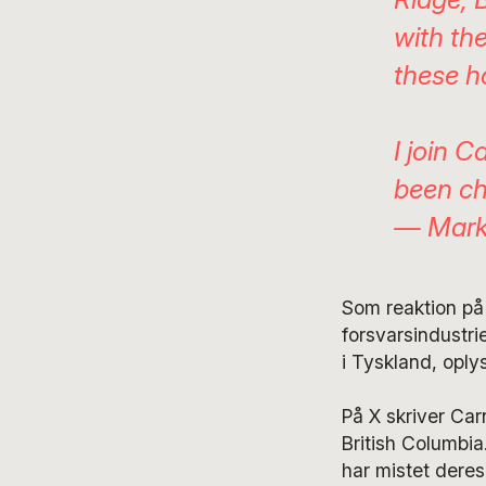
with th
these ho
I join 
been c
— Mark
Som reaktion på 
forsvarsindustri
i Tyskland, oply
På X skriver Car
British Columbia
har mistet deres