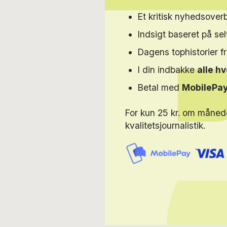
Et kritisk nyhedsoverb
Indsigt baseret på s
Dagens tophistorier f
I din indbakke
alle h
Betal med
MobilePa
For kun 25 kr. om måned
kvalitetsjournalistik.