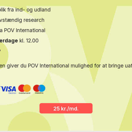
lik fra ind- og udland
elvstændig research
ra POV International
verdage
kl. 12.00
y
en giver du POV International mulighed for at bringe u
25 kr./md.