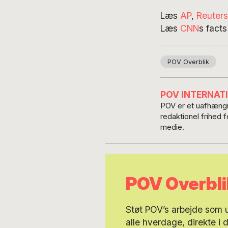
Læs
AP
,
Reuters
Læs
CNN
s fact
POV Overblik
POV INTERNAT
POV er et uafhængig
redaktionel frihed 
medie.
POV Overbli
Støt POV’s arbejde som
alle hverdage, direkte i 