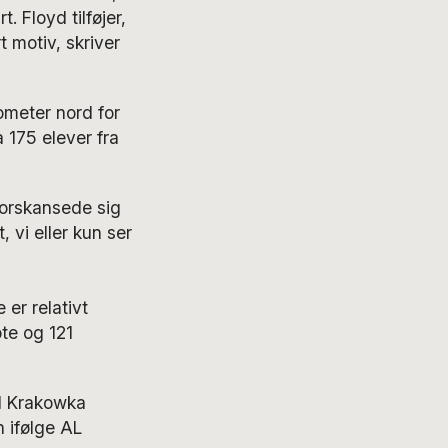
. Floyd tilføjer,
t motiv, skriver
ometer nord for
 175 elever fra
forskansede sig
 vi eller kun ser
er relativt
te og 121
yl Krakowka
n ifølge AL