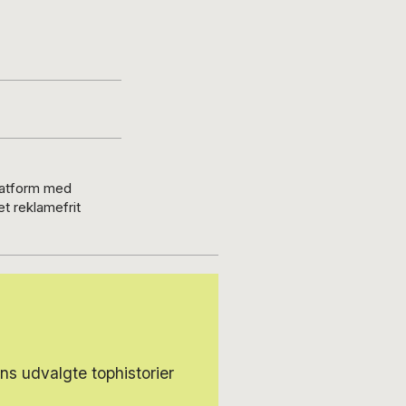
platform med
t reklamefrit
s udvalgte tophistorier