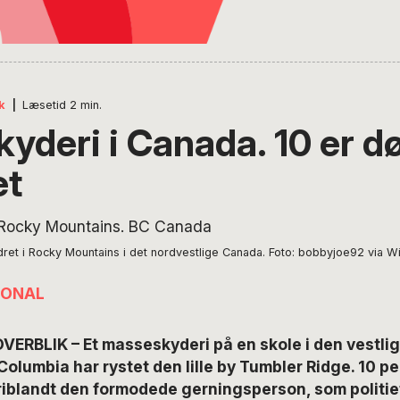
k
|
Læsetid
2
min.
kyderi i Canada. 10 er d
et
ndret i Rocky Mountains i det nordvestlige Canada. Foto: bobbyjoe92 via
IONAL
VERBLIK – Et masseskyderi på en skole i den vestli
 Columbia har rystet den lille by Tumbler Ridge. 10 p
eriblandt den formodede gerningsperson, som politie