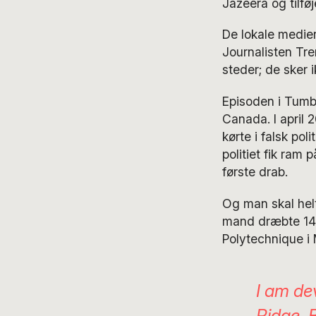
Jazeera og tilføj
De lokale medier
Journalisten Tre
steder; de sker i
Episoden i Tumbl
Canada. I april
kørte i falsk pol
politiet fik ram
første drab.
Og man skal helt
mand dræbte 14 
Polytechnique i 
I am de
Ridge, 