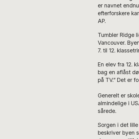
er navnet endnu i
efterforskere ka
AP.
Tumbler Ridge l
Vancouver. Byen
7. til 12. klasset
En elev fra 12. 
bag en aflåst dør
på TV.” Det er fo
Generelt er skol
almindelige i US
sårede.
Sorgen i det lil
beskriver byen s