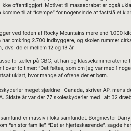
kke offentliggjort. Motivet til massedrabet er også uklart
n komme til at “kæmpe” for nogensinde at fastslå et klar
igger ved foden af Rocky Mountains mere end 1.000 kil
 har omkring 2.700 indbyggere, og skolen rummer cirka
rin, dvs. de er mellem 12 og 18 år.
klasse fortæller på CBC, at han og klassekammeraterne 
 i over to timer: ”Det føltes, som om jeg var med i noget,
rtsat uklart, hvor mange af ofrene der er børn.
eskyderier meget sjældne i Canada, skriver AP, mens de 
A. Sidste år var der 77 skoleskyderier med i alt 32 dræb
le samfund er massiv i lokalsamfundet. Borgmester Darr
om “en stor familie”. “Det er hjerteskærende”, sagde ha