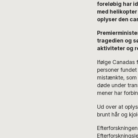
foreløbig har id
med helikopter 
oplyser den ca
Premierminister
tragedien og s
aktiviteter og r
Ifølge Canadas f
personer fundet
mistænkte, som i
døde under transp
mener har forbin
Ud over at oplys
brunt hår og kjo
Efterforskningen 
Efterforskningsl