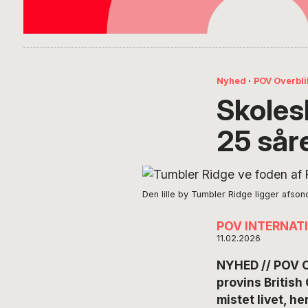
Nyhed
·
POV Overbli
Skoles
25 sår
Den lille by Tumbler Ridge ligger afso
POV INTERNAT
11.02.2026
NYHED // POV O
provins British
mistet livet, h