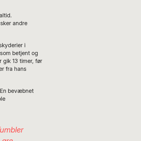
ltid.
 sker andre
kyderier i
 som betjent og
 gik 13 timer, før
er fra hans
i. En bevæbnet
le
Tumbler
 are