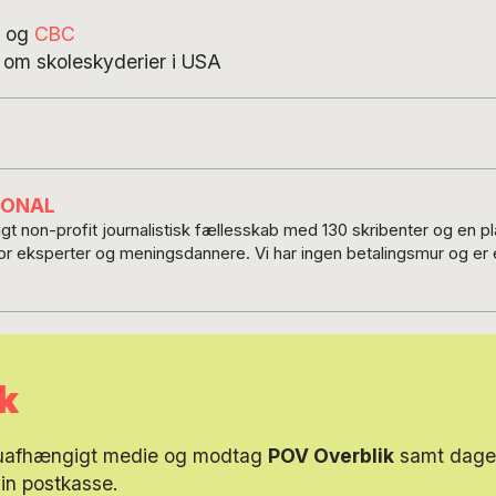
og
CBC
s om skoleskyderier i USA
IONAL
t non-profit journalistisk fællesskab med 130 skribenter og en 
for eksperter og meningsdannere. Vi har ingen betalingsmur og er e
k
 uafhængigt medie og modtag
POV Overblik
samt dagen
din postkasse.