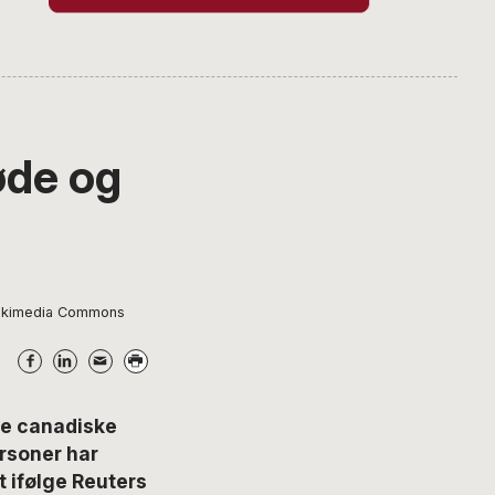
øde og
 Wikimedia Commons
ge canadiske
ersoner har
t ifølge Reuters