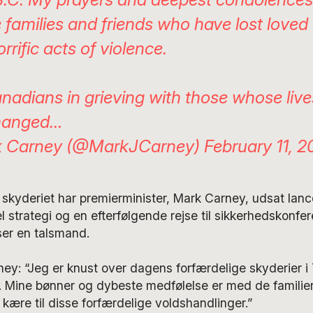
e families and friends who have lost loved
rrific acts of violence.
Canadians in grieving with those whose liv
hanged…
 Carney (@MarkJCarney)
February 11, 
skyderiet har premierminister, Mark Carney, udsat lanc
el strategi og en efterfølgende rejse til sikkerhedskonf
ser en talsmand.
ney: “Jeg er knust over dagens forfærdelige skyderier i
. Mine bønner og dybeste medfølelse er med de familier
 kære til disse forfærdelige voldshandlinger.”