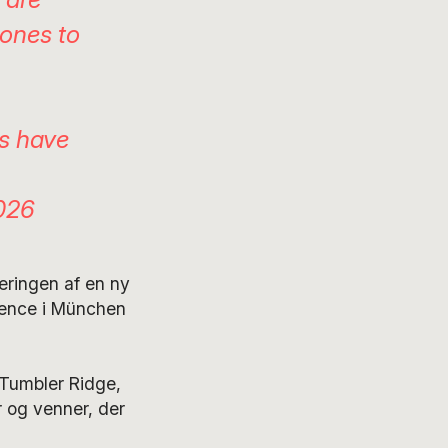
 ones to
es have
2026
eringen af en ny
erence i München
 Tumbler Ridge,
 og venner, der