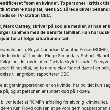
entificeret ”som en kvinde”. To personer i kritisk tils
til et større hospital, mens 25 sårede bliver behandle
nadiske TV-station CBC.
, Mark Carney, skriver på sociale medier, at han er 
ørger sammen med de berørte familier. Han har udsk
ejser for at følge situationen tæt.
øderale politi, Royal Canadian Mounted Police (RCMP),
 døde inde på Tumbler Ridge Secondary School. Bland
følge politiet døde af en “selvforskyldt skade”. En syv
ort til hospital, og to andre blev fundet døde i en bolig
delse til angrebet, rapporterer CBC.
e at gerningspersonen er en kvinde, har politiet kun sa
le på, og at personen er fundet død på skolen.
bliver ledet af RCMP’s afdeling for alvorlig kriminalitet.
ederen Ken Floyd oplyser, at selvom gerningspersonen er