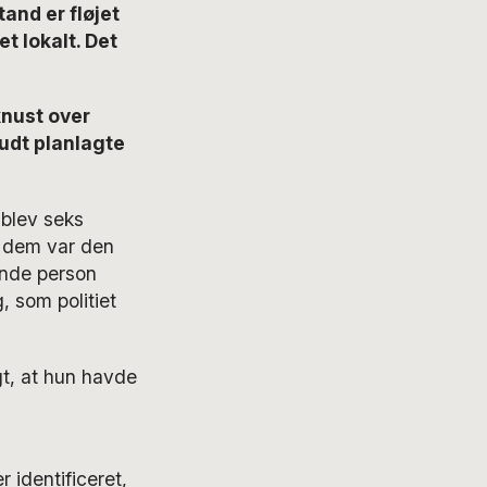
tand er fløjet
t lokalt. Det
knust over
udt planlagte
 blev seks
t dem var den
ende person
, som politiet
gt, at hun havde
 identificeret,