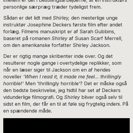
imellem er det i bestillingsarbejderne, at en instruktørs
personlige særpræg træder tydeligst frem.
Sådan er det lidt med
Shirley,
den mesterlige unge
instruktør Josephine Deckers første film efter andet
forlæg. Filmens manuskript er af Sarah Gubbins,
baseret på romanen
Shirley
af Susan Scarf Merrell,
om den amerikanske forfatter Shirley Jackson.
Der er rigtig mange skribenter inde over. Og det
resulterer nogle gange i overtydelige replikker, som
når en læser siger til Jackson om en af hendes
noveller
‘When I read it, it made me feel… thrillingly
horrible!’
Men ‘thrillingly horrible’? Det er måske også
den bedste beskrivelse, jeg hidtil har set af Deckers
vidunderlige filmografi. Og
Shirley
bliver også selv til
sidst en film, der får en til at føle sig frygtelig indeni. På
en spændende måde.