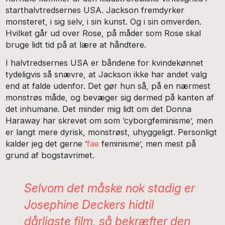
starthalvtredsernes USA. Jackson fremdyrker
monsteret, i sig selv, i sin kunst. Og i sin omverden.
Hvilket går ud over Rose, på måder som Rose skal
bruge lidt tid på at lære at håndtere.
I halvtredsernes USA er båndene for kvindekønnet
tydeligvis så snævre, at Jackson ikke har andet valg
end at falde udenfor. Det gør hun så, på en nærmest
monstrøs måde, og bevæger sig dermed på kanten af
det inhumane. Det minder mig lidt om det Donna
Haraway har skrevet om som ‘cyborgfeminisme’, men
er langt mere dyrisk, monstrøst, uhyggeligt. Personligt
kalder jeg det gerne ‘
fae
feminisme’, men mest på
grund af bogstavrimet.
Selvom det måske nok stadig er
Josephine Deckers hidtil
dårligste film, så bekræfter den