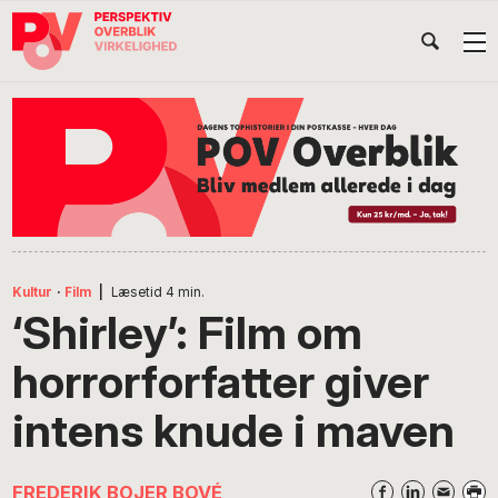
Gå
Skip
Gå
Head
direkte
til
direkte
til
indhold
til
Højr
primær
footer
Søg
på
navigation
POV
International
Kultur
·
Film
|
Læsetid
4
min.
‘Shirley’: Film om
horrorforfatter giver
intens knude i maven
FREDERIK BOJER BOVÉ