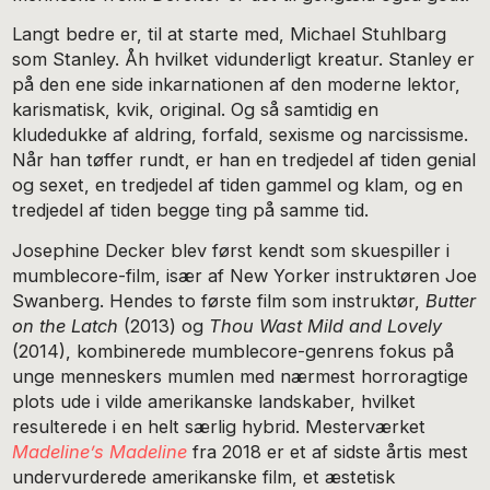
Langt bedre er, til at starte med, Michael Stuhlbarg
som Stanley. Åh hvilket vidunderligt kreatur. Stanley er
på den ene side inkarnationen af den moderne lektor,
karismatisk, kvik, original. Og så samtidig en
kludedukke af aldring, forfald, sexisme og narcissisme.
Når han tøffer rundt, er han en tredjedel af tiden genial
og sexet, en tredjedel af tiden gammel og klam, og en
tredjedel af tiden begge ting på samme tid.
Josephine Decker blev først kendt som skuespiller i
mumblecore-film, især af New Yorker instruktøren Joe
Swanberg. Hendes to første film som instruktør,
Butter
on the Latch
(2013) og
Thou Wast Mild and Lovely
(2014), kombinerede mumblecore-genrens fokus på
unge menneskers mumlen med nærmest horroragtige
plots ude i vilde amerikanske landskaber, hvilket
resulterede i en helt særlig hybrid. Mesterværket
Madeline’s Madeline
fra 2018 er et af sidste årtis mest
undervurderede amerikanske film, et æstetisk