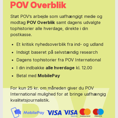
POV Overblik
Støt POV’s arbejde som uafhængigt medie og
modtag
POV Overblik
samt dagens udvalgte
tophistorier alle hverdage, direkte i din
postkasse.
Et kritisk nyhedsoverblik fra ind- og udland
Indsigt baseret på selvstændig research
Dagens tophistorier fra POV International
I din indbakke
alle hverdage
kl. 12.00
Betal med
MobilePay
For kun 25 kr. om måneden giver du POV
International mulighed for at bringe uafhængig
kvalitetsjournalistik.