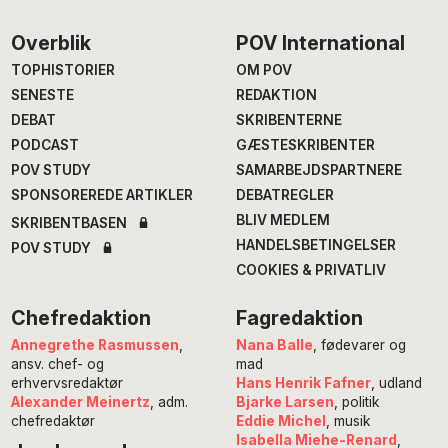
Footer
Overblik
POV International
TOPHISTORIER
OM POV
SENESTE
REDAKTION
DEBAT
SKRIBENTERNE
PODCAST
GÆSTESKRIBENTER
POV STUDY
SAMARBEJDSPARTNERE
SPONSOREREDE ARTIKLER
DEBATREGLER
BLIV MEDLEM
SKRIBENTBASEN
HANDELSBETINGELSER
POV STUDY
COOKIES & PRIVATLIV
Chefredaktion
Fagredaktion
Annegrethe Rasmussen
,
Nana Balle
, fødevarer og
ansv. chef- og
mad
erhvervsredaktør
Hans Henrik Fafner
, udland
Alexander Meinertz
, adm.
Bjarke Larsen
, politik
chefredaktør
Eddie Michel
, musik
Isabella Miehe-Renard
,