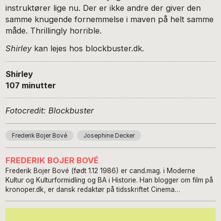
instruktører lige nu. Der er ikke andre der giver den
samme knugende fornemmelse i maven på helt samme
måde. Thrillingly horrible.
Shirley
kan lejes hos blockbuster.dk.
Shirley
107 minutter
Fotocredit: Blockbuster
Frederik Bojer Bové
Josephine Decker
FREDERIK BOJER BOVÉ
Frederik Bojer Bové (født 1.12 1986) er cand.mag. i Moderne
Kultur og Kulturformidling og BA i Historie. Han blogger om film på
kronoper.dk, er dansk redaktør på tidsskriftet Cinema
Scandinavia og har været programlægger på Copenhagen
Architecture Festival.