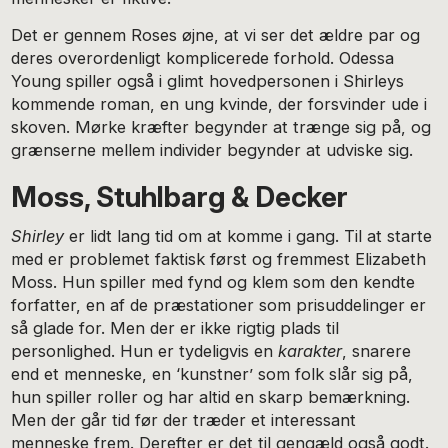
Det er gennem Roses øjne, at vi ser det ældre par og
deres overordenligt komplicerede forhold. Odessa
Young spiller også i glimt hovedpersonen i Shirleys
kommende roman, en ung kvinde, der forsvinder ude i
skoven. Mørke kræfter begynder at trænge sig på, og
grænserne mellem individer begynder at udviske sig.
Moss, Stuhlbarg & Decker
Shirley
er lidt lang tid om at komme i gang. Til at starte
med er problemet faktisk først og fremmest Elizabeth
Moss. Hun spiller med fynd og klem som den kendte
forfatter, en af de præstationer som prisuddelinger er
så glade for. Men der er ikke rigtig plads til
personlighed. Hun er tydeligvis en
karakter
, snarere
end et menneske, en ‘kunstner’ som folk slår sig på,
hun spiller roller og har altid en skarp bemærkning.
Men der går tid før der træder et interessant
menneske frem. Derefter er det til gengæld også godt.