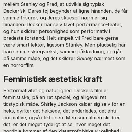
mellem Stanley og Fred, at udvikle sig typisk
Decker’sk. Deres tøj begynder at ligne hinanden, de får
samme frisurer, og deres skuespil nærmer sig
hinanden. Decker har selv lavet performance-teater,
og hun skildrer personlighed som performativ i
bredeste forstand. Helt simpelt vil Fred bare gerne
være smart lektor, ligesom Stanley. Men pludselig har
han samme skægvækst, samme påklædning, og går
på samme måde, og det skildrer
Shirley
nærmest som
en horrorfilm.
Feministisk æstetisk kraft
Performativitet og naturlighed. Deckers film er
feministiske, på en ret speciel, og alligevel ret
tidstypisk måde. Shirley Jackson kalder sig selv for en
heks, dyrker det heksede, det anderledes, det anti-
normative, også i fiktionen. Men som filmen skildrer
det, er det meget tydeligt at se, hvor meget det
horrible kommer af den klaustrofobiske virkelighed i