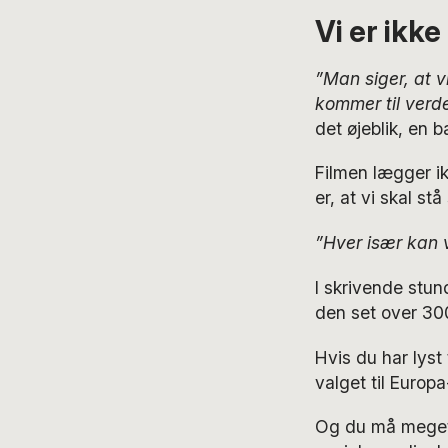
Vi er ikke
”Man siger, at v
kommer til verd
det øjeblik, en 
Filmen lægger ik
er, at vi skal s
”Hver især kan v
I skrivende stun
den set over 300
Hvis du har lyst
valget til Europ
Og du må meget 