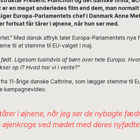
struktør Frédéric Planchon og det danske firma, &C
 er en meget anderledes film end dem, man normalt vi
, siger Europa-Parlamentets chef i Danmark Anne Me
r fortsat får tårer i øjnene, når hun ser med.
rtet.” Med dansk aftryk taler Europa-Parlamentets nye fil
rne til at stemme til EU-valget i maj.
g født. Ligesom tusindvis af børn over hele Europa. Hv
kser op i? Hvad har vi i vente?”
 fra 11-årige danske Cathrine, som lægger stemme til E
ye kampagnevideo.
tårer i øjnene, når jeg ser de nybagte fædr
 øjenkroge ved mødet med deres nyfødte