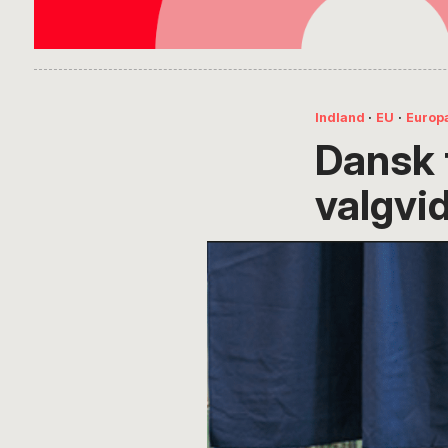
Indland
·
EU
·
Europ
Dansk 
valgvi