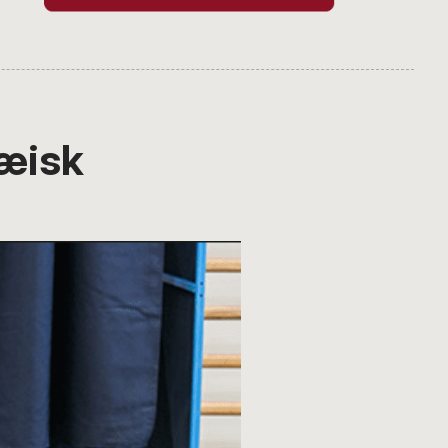
pæisk