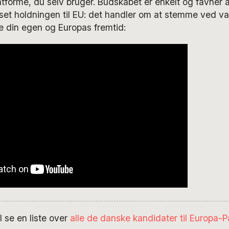
tforme, du selv bruger. Budskabet er enkelt og favner al
et holdningen til EU: det handler om at stemme ved val
ke din egen og Europas fremtid:
l se en liste over
alle de danske kandidater til Europa-