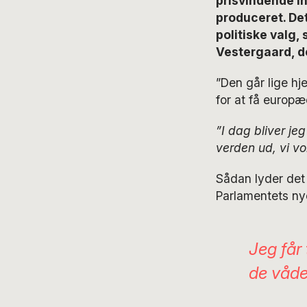
prisvindende in
produceret. Det
politiske valg
Vestergaard, de
”Den går lige hje
for at få europæe
”I dag bliver je
verden ud, vi vo
Sådan lyder det
Parlamentets n
Jeg får 
de våde