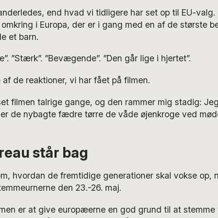
anderledes, end hvad vi tidligere har set op til EU-valg.
 omkring i Europa, der er i gang med en af de største bed
de et barn.
”. ”Stærk”. ”Bevægende”. ”Den går lige i hjertet”.
 af de reaktioner, vi har fået på filmen.
set filmen talrige gange, og den rammer mig stadig: Jeg 
 ser de nybagte fædre tørre de våde øjenkroge ved mø
reau står bag
om, hvordan de fremtidige generationer skal vokse op,
temmeurnerne den 23.-26. maj.
men er at give europæerne en god grund til at stemme t