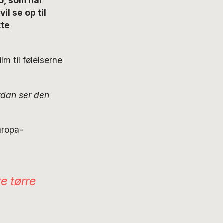
o, som har
l se op til
tte
m til følelserne
ordan ser den
uropa-
e tørre