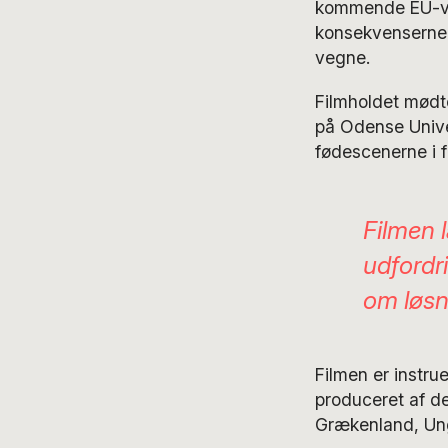
kommende EU-val
konsekvenserne a
vegne.
Filmholdet mødte
på Odense Univers
fødescenerne i f
Filmen l
udfordr
om løsn
Filmen er instru
produceret af d
Grækenland, Ung