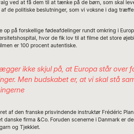
g ved at få dem til at tænke på de børn, som skal le
f de politiske beslutninger, som vi voksne i dag træffe
 op på forskellige fødeafdelinger rundt omkring i Europ
itetshospital, hvor de fik lov til at filme det store øjebl
ilmen er 100 procent autentiske.
ægger ikke skjul på, at Europa står over f
inger. Men budskabet er, at vi skal stå s
ingerne
eret af den franske prisvindende instruktør Frédéric Pla
et danske firma &Co. Foruden scenerne i Danmark er de
arn og Tjekkiet.