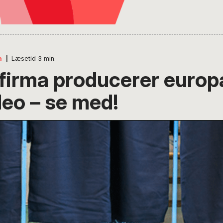
a
|
Læsetid
3
min.
firma producerer euro
deo – se med!