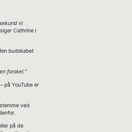
 sekund vi
siger Cathrine i
. Men budskabet
en forskel.”
g – på YouTube er
at stemme ved
denfor.
ller på de