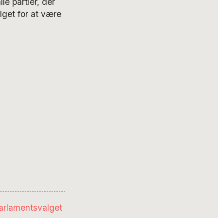
le partier, der
get for at være
Parlamentsvalget