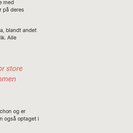
ve med
r på deres
a, blandt andet
ik. Alle
or store
ammen
nchon og er
n også optaget i