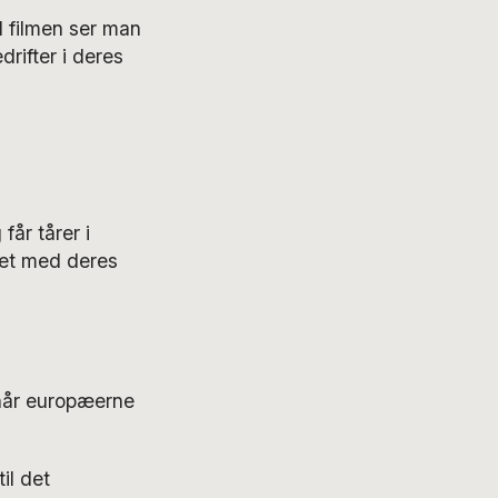
 I filmen ser man
rifter i deres
får tårer i
det med deres
 når europæerne
il det