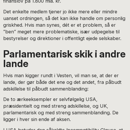
finanslov på 1.800 mia. kr.
Det enkelte medlem tjener jo ikke mere eller mindre
uanset ordningen, så det kan ikke handle om personlig
griskhed. Hvis man synes, dét er et problem, så er
”ben” meget mere problematiske, især udpegelse til
bestyrelser og direktioner i offentligt ejede selskaber.
Parlamentarisk skik i andre
lande
Hvis man kigger rundt i Vesten, vil man se, at der er
lande, der gør både det ene og det andet, fra påbudt
adskillelse til påbudt sammenblanding:
De to ærkeeksempler er selvfølgelig USA,
præsidentielt og med streng adskillelse, og UK,
parlamentarisk og med streng sammenblanding. De
ligger i hver sin ende af aksen.
I USA betyder den såkaldte
Incompatibility Clause
, at