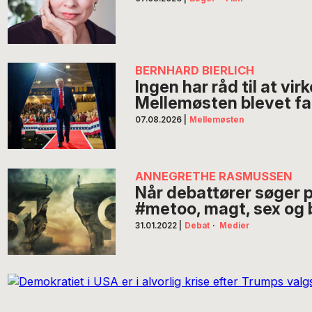
BERNHARD BIERLICH
Ingen har råd til at vir
Mellemøsten blevet fa
07.08.2026
|
Mellemøsten
ANNEGRETHE RASMUSSEN
Når debattører søger 
#metoo, magt, sex og b
31.01.2022
|
Debat
·
Medier