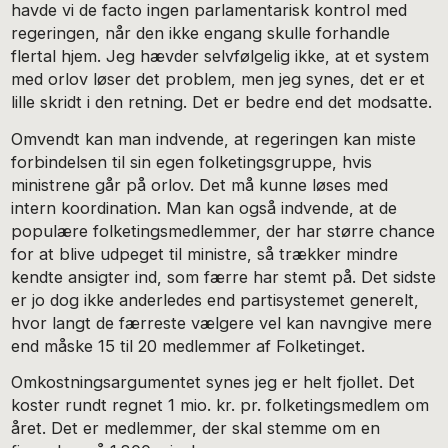
havde vi de facto ingen parlamentarisk kontrol med
regeringen, når den ikke engang skulle forhandle
flertal hjem. Jeg hævder selvfølgelig ikke, at et system
med orlov løser det problem, men jeg synes, det er et
lille skridt i den retning. Det er bedre end det modsatte.
Omvendt kan man indvende, at regeringen kan miste
forbindelsen til sin egen folketingsgruppe, hvis
ministrene går på orlov. Det må kunne løses med
intern koordination. Man kan også indvende, at de
populære folketingsmedlemmer, der har større chance
for at blive udpeget til ministre, så trækker mindre
kendte ansigter ind, som færre har stemt på. Det sidste
er jo dog ikke anderledes end partisystemet generelt,
hvor langt de færreste vælgere vel kan navngive mere
end måske 15 til 20 medlemmer af Folketinget.
Omkostningsargumentet synes jeg er helt fjollet. Det
koster rundt regnet 1 mio. kr. pr. folketingsmedlem om
året. Det er medlemmer, der skal stemme om en