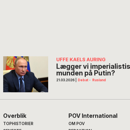
UFFE KAELS AURING
Lægger vi imperialistis
munden på Putin?
21.03.2026
|
Debat
·
Rusland
Footer
Overblik
POV International
TOPHISTORIER
OM POV