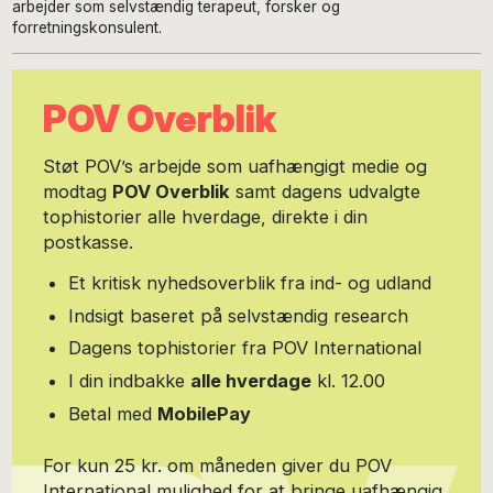
arbejder som selvstændig terapeut, forsker og
forretningskonsulent.
POV Overblik
Støt POV’s arbejde som uafhængigt medie og
modtag
POV Overblik
samt dagens udvalgte
tophistorier alle hverdage, direkte i din
postkasse.
Et kritisk nyhedsoverblik fra ind- og udland
Indsigt baseret på selvstændig research
Dagens tophistorier fra POV International
I din indbakke
alle hverdage
kl. 12.00
Betal med
MobilePay
For kun 25 kr. om måneden giver du POV
International mulighed for at bringe uafhængig