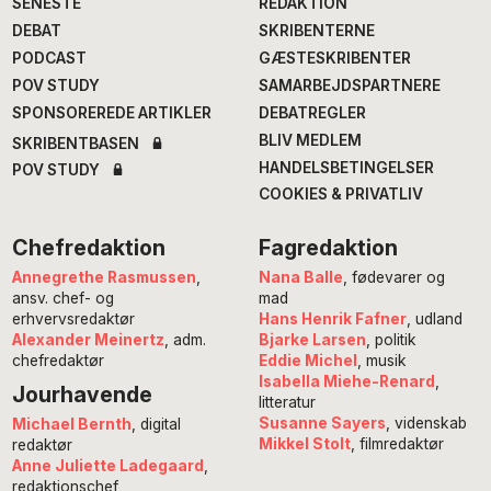
SENESTE
REDAKTION
DEBAT
SKRIBENTERNE
PODCAST
GÆSTESKRIBENTER
POV STUDY
SAMARBEJDSPARTNERE
SPONSOREREDE ARTIKLER
DEBATREGLER
BLIV MEDLEM
SKRIBENTBASEN
HANDELSBETINGELSER
POV STUDY
COOKIES & PRIVATLIV
Chefredaktion
Fagredaktion
Annegrethe Rasmussen
,
Nana Balle
, fødevarer og
ansv. chef- og
mad
erhvervsredaktør
Hans Henrik Fafner
, udland
Alexander Meinertz
, adm.
Bjarke Larsen
, politik
chefredaktør
Eddie Michel
, musik
Isabella Miehe-Renard
,
Jourhavende
litteratur
Susanne Sayers
, videnskab
Michael Bernth
, digital
Mikkel Stolt
, filmredaktør
redaktør
Anne Juliette Ladegaard
,
redaktionschef