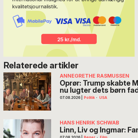
kvalitetsjournalistik.
25 kr./md.
Relaterede artikler
ANNEGRETHE RASMUSSEN
Oprør: Trump skabte 
nu lugter dets børn fa
07.08.2026
|
Politik
·
USA
HANS HENRIK SCHWAB
Linn, Liv og Ingmar: F
07.08.2026
|
Bøger
·
Film