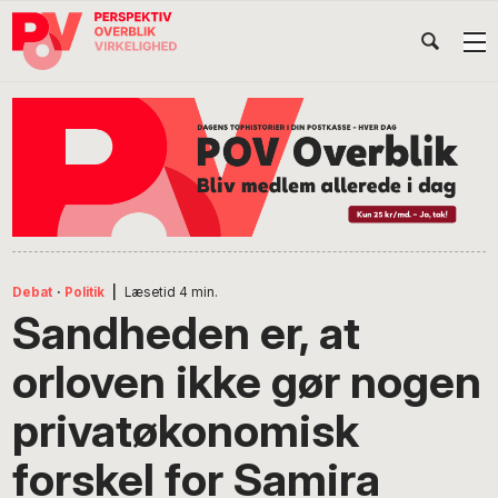
Gå
Skip
Gå
Head
direkte
til
direkte
til
indhold
til
Højr
primær
footer
Søg
på
navigation
POV
International
Debat
·
Politik
|
Læsetid
4
min.
Sandheden er, at
orloven ikke gør nogen
privatøkonomisk
forskel for Samira