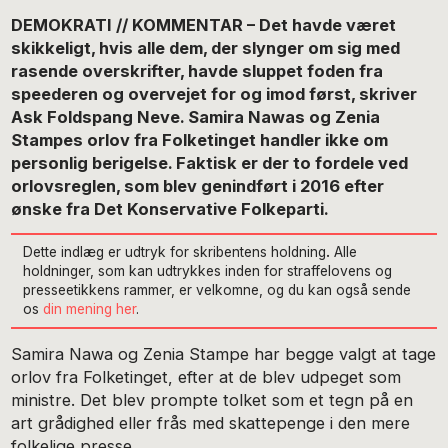
DEMOKRATI // KOMMENTAR – Det havde været
skikkeligt, hvis alle dem, der slynger om sig med
rasende overskrifter, havde sluppet foden fra
speederen og overvejet for og imod først, skriver
Ask Foldspang Neve. Samira Nawas og Zenia
Stampes orlov fra Folketinget handler ikke om
personlig berigelse. Faktisk er der to fordele ved
orlovsreglen, som blev genindført i 2016 efter
ønske fra Det Konservative Folkeparti.
Dette indlæg er udtryk for skribentens holdning
.
Alle
holdninger, som kan udtrykkes inden for straffelovens og
presseetikkens rammer, er velkomne, og du kan også sende
os
din mening her
.
Samira Nawa og Zenia Stampe har begge valgt at tage
orlov fra Folketinget, efter at de blev udpeget som
ministre. Det blev prompte tolket som et tegn på en
art grådighed eller frås med skattepenge i den mere
folkelige presse.