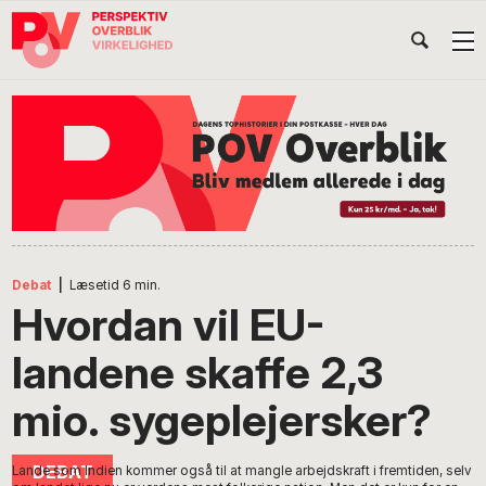
Gå
Skip
Gå
Head
direkte
til
direkte
til
indhold
til
Højr
primær
footer
Søg
på
navigation
POV
International
Debat
|
Læsetid
6
min.
Hvordan vil EU-
landene skaffe 2,3
mio. sygeplejersker?
Lande som Indien kommer også til at mangle arbejdskraft i fremtiden, selv