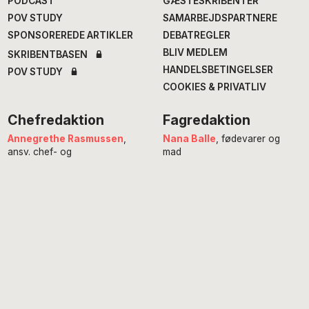
PODCAST
GÆSTESKRIBENTER
POV STUDY
SAMARBEJDSPARTNERE
SPONSOREREDE ARTIKLER
DEBATREGLER
BLIV MEDLEM
SKRIBENTBASEN
HANDELSBETINGELSER
POV STUDY
COOKIES & PRIVATLIV
Chefredaktion
Fagredaktion
Annegrethe Rasmussen
,
Nana Balle
, fødevarer og
ansv. chef- og
mad
erhvervsredaktør
Hans Henrik Fafner
, udland
Alexander Meinertz
, adm.
Bjarke Larsen
, politik
chefredaktør
Eddie Michel
, musik
Isabella Miehe-Renard
,
Jourhavende
litteratur
Susanne Sayers
, videnskab
Michael Bernth
, digital
Mikkel Stolt
, filmredaktør
redaktør
Anne Juliette Ladegaard
,
redaktionschef