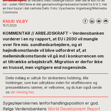
om landet lige nu er verdens mest folkerige nation. Men det er kun for en
tid - siden 1960’erne er det gennemsnitlige fødselstal faldet fra 6 til 2. Her
en travl bazar i det centrale Delhi. Foto: Vyacheslav Argenberg/Wikimedia
Commons
KNUD VILBY
15.11.2023
KOMMENTAR // ARBEJDSKRAFT – Verdensbanken
vurderer i en ny rapport, at EU i 2030 vil mangle
over fire mio. sundhedsarbejdere, og at
højindkomstlande vil blive udfordret af, at
mellemindkomstlande vil gå ind i konkurrencen om
at tiltrække arbejdskraft. Migration er derfor ikke
en trussel, men vigtigere end nogensinde.
Dette indlæg er udtryk for skribentens holdning
.
Alle
holdninger, som kan udtrykkes inden for straffelovens og
presseetikkens rammer, er velkomne, og du kan også sende
os
din mening her
.
Sygeplejerskernes lønforhandlingsposition er god.
Ifølge Verdensbankens
World Development Report