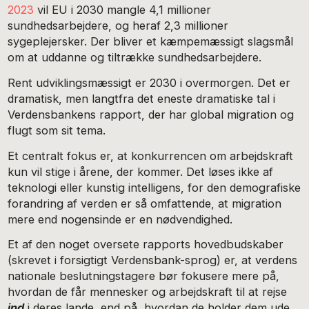
2023
vil EU i 2030 mangle 4,1 millioner
sundhedsarbejdere, og heraf 2,3 millioner
sygeplejersker. Der bliver et kæmpemæssigt slagsmål
om at uddanne og tiltrække sundhedsarbejdere.
Rent udviklingsmæssigt er 2030 i overmorgen. Det er
dramatisk, men langtfra det eneste dramatiske tal i
Verdensbankens rapport, der har global migration og
flugt som sit tema.
Et centralt fokus er, at konkurrencen om arbejdskraft
kun vil stige i årene, der kommer. Det løses ikke af
teknologi eller kunstig intelligens, for den demografiske
forandring af verden er så omfattende, at migration
mere end nogensinde er en nødvendighed.
Et af den noget oversete rapports hovedbudskaber
(skrevet i forsigtigt Verdensbank-sprog) er, at verdens
nationale beslutningstagere bør fokusere mere på,
hvordan de får mennesker og arbejdskraft til at rejse
ind
i deres lande, end på, hvordan de holder dem ude.