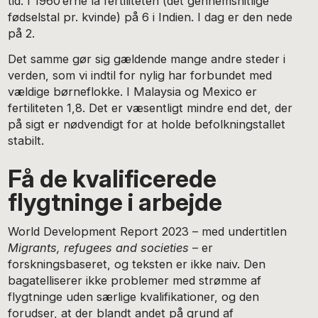
tid. I 1960’erne lå fertiliteten (det gennemsnitlige
fødselstal pr. kvinde) på 6 i Indien. I dag er den nede
på 2.
Det samme gør sig gældende mange andre steder i
verden, som vi indtil for nylig har forbundet med
vældige børneflokke. I Malaysia og Mexico er
fertiliteten 1,8. Det er væsentligt mindre end det, der
på sigt er nødvendigt for at holde befolkningstallet
stabilt.
Få de kvalificerede
flygtninge i arbejde
World Development Report 2023 – med undertitlen
Migrants, refugees and societies
– er
forskningsbaseret, og teksten er ikke naiv. Den
bagatelliserer ikke problemer med strømme af
flygtninge uden særlige kvalifikationer, og den
forudser, at der blandt andet på grund af