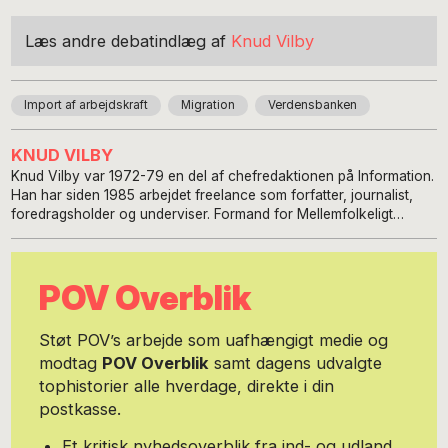
Læs andre debatindlæg af
Knud Vilby
Import af arbejdskraft
Migration
Verdensbanken
KNUD VILBY
Knud Vilby var 1972-79 en del af chefredaktionen på Information.
Han har siden 1985 arbejdet freelance som forfatter, journalist,
foredragsholder og underviser. Formand for Mellemfolkeligt
Samvirke 1991-97 og for Dansk Forfatterforening 1998-2004. Fra
2010 til 2013 sad han i Folkekirkens Nødhjælps styrelse. Han har
været formand for Socialpolitisk Forening. Han er medstifter af og
POV Overblik
i bestyrelsen for FairFishing, Somaliland-Danmark og formand for
Jyderup Højskole.
Støt POV’s arbejde som uafhængigt medie og
modtag
POV Overblik
samt dagens udvalgte
tophistorier alle hverdage, direkte i din
postkasse.
Et kritisk nyhedsoverblik fra ind- og udland