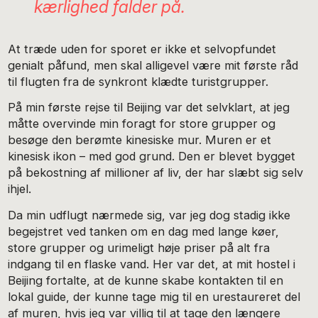
kærlighed falder på.
At træde uden for sporet er ikke et selvopfundet
genialt påfund, men skal alligevel være mit første råd
til flugten fra de synkront klædte turistgrupper.
På min første rejse til Beijing var det selvklart, at jeg
måtte overvinde min foragt for store grupper og
besøge den berømte kinesiske mur. Muren er et
kinesisk ikon – med god grund. Den er blevet bygget
på bekostning af millioner af liv, der har slæbt sig selv
ihjel.
Da min udflugt nærmede sig, var jeg dog stadig ikke
begejstret ved tanken om en dag med lange køer,
store grupper og urimeligt høje priser på alt fra
indgang til en flaske vand. Her var det, at mit hostel i
Beijing fortalte, at de kunne skabe kontakten til en
lokal guide, der kunne tage mig til en urestaureret del
af muren, hvis jeg var villig til at tage den længere