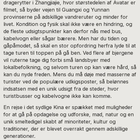
dragerytter i Zhangjiajie, hvor størstedelen af Avatar er
filmet, så byder vejen til Guangxi og Yunnan
provinserne på adskillige vandreruter og minder for
livet. Kondition og fysik skal ikke være en hindring, og
de fleste udsigtspunkter kan derfor nås med bus,
kabelvogn eller sågar bærere. Men har du tiden og
gåpåmodet, så skal en stor opfordring herfra lyde til at
tage turen til toppen på gå ben. Ved flere af bjergene
vil ruterne tage dig forbi små landsbyer med
lokalbefolkning, og selvom turen op kan være hård, så
kan du nyde freden. Mens du må døje med masserne af
turister ved de populære udkigsposter, så belønnes
indsatsen med en unik udsigt fra de steder, hvor
turistbusser og kabelvogne ikke kan komme.
En rejse i det sydlige Kina er spækket med muligheder
for at gå på opdagelse og udforske, mad, natur og en
unik smeltedigel skabt af minoriteter, kultur og
traditioner, der er blevet overrakt gennem adskillige
generationer.