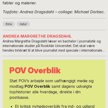
fabler og malerier.
Topfoto: Andrea Dragsdahl – collage: Michael Dorbec.
Kina
natur
ANDREA MARGRETHE DRAGSDAHL
Andrea Margrethe Dragsdahl læser en bachelor i journalistik og
internationale studier på Roskilde Universitet. Det skal være
hendes trinbræt til at blive journalist med speciale i internationale
relationer og udviklingslande. Hun var ungdomsredaktør og
skribent hos Dansk Vegetarforening gennem tre år, og er i dag
kontaktperson hos Hjernesagen for børn og unge, der lever med
POV Overblik
en forælder med hjerneskade. Derudover er hun særligt opslugt
af social ulighed på baggrund af etnicitet, og har bl.a. analyseret
asylbørns trivsel i danske børnehaver. Skulle du have lyst til at
Støt POV’s arbejde som uafhængigt medie og
donere til Andreas skriblerier, er nummeret til Mobilepay +45 4231
modtag
POV Overblik
samt dagens udvalgte
5526 Email: mail@andreadragsdahl.dk
tophistorier alle hverdage, direkte i din
postkasse.
Et kritisk nyhedsoverblik fra ind- og udland