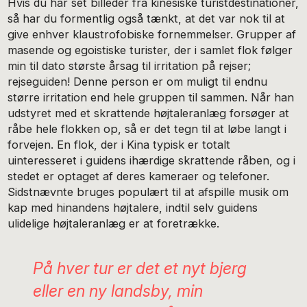
Hvis du har set billeder fra kinesiske turistdestinationer,
så har du formentlig også tænkt, at det var nok til at
give enhver klaustrofobiske fornemmelser. Grupper af
masende og egoistiske turister, der i samlet flok følger
min til dato største årsag til irritation på rejser;
rejseguiden! Denne person er om muligt til endnu
større irritation end hele gruppen til sammen. Når han
udstyret med et skrattende højtaleranlæg forsøger at
råbe hele flokken op, så er det tegn til at løbe langt i
forvejen. En flok, der i Kina typisk er totalt
uinteresseret i guidens ihærdige skrattende råben, og i
stedet er optaget af deres kameraer og telefoner.
Sidstnævnte bruges populært til at afspille musik om
kap med hinandens højtalere, indtil selv guidens
ulidelige højtaleranlæg er at foretrække.
På hver tur er det et nyt bjerg
eller en ny landsby, min