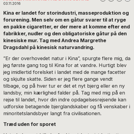
03.11.2016
Kina er landet for storindustri, masseproduktion og
forurening. Men selv om en gåtur svarer til at ryge
en pakke cigaretter, er der mere at komme efter end
fabrikker, nudler og den obligatoriske gåtur på den
kinesiske mur. Tag med Andrea Margrethe
Dragsdahl på kinesisk naturvandring.
”Er der overhovedet natur i Kina”, spurgte flere mig, da
jeg første gang tog til Kina for at vandre. Hurtigt blev
jeg imidlertid forelsket i landet med de mange facetter
og skjulte skatte. Siden er jeg flere gange vendt
tilbage, og på hver tur er det et nyt bjerg eller en ny
landsby, min kærlighed falder på. Tag med mig på en
rejse til landet, hvor din indre opdagelsesrejsende kan
udforske betagende bjerglandskaber og få venskaber i
minoritetslandsbyer langt fra civilisationen.
Træd uden for sporet