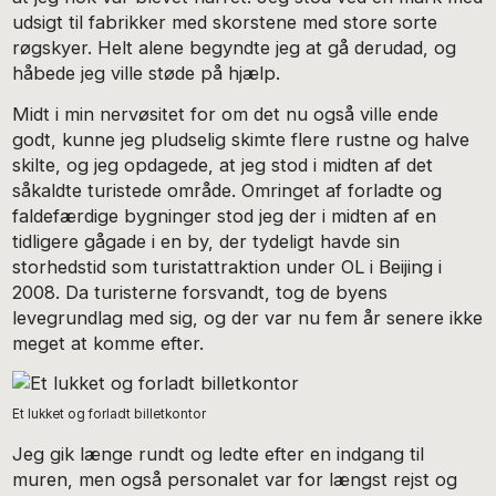
udsigt til fabrikker med skorstene med store sorte
røgskyer. Helt alene begyndte jeg at gå derudad, og
håbede jeg ville støde på hjælp.
Midt i min nervøsitet for om det nu også ville ende
godt, kunne jeg pludselig skimte flere rustne og halve
skilte, og jeg opdagede, at jeg stod i midten af det
såkaldte turistede område. Omringet af forladte og
faldefærdige bygninger stod jeg der i midten af en
tidligere gågade i en by, der tydeligt havde sin
storhedstid som turistattraktion under OL i Beijing i
2008. Da turisterne forsvandt, tog de byens
levegrundlag med sig, og der var nu fem år senere ikke
meget at komme efter.
Et lukket og forladt billetkontor
Jeg gik længe rundt og ledte efter en indgang til
muren, men også personalet var for længst rejst og