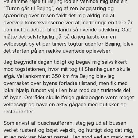
På samme rejse til Beijing lod en veninde mig låne sin
”Turen går til Beijing”, og af ren begejstring og
spænding over rejsen faldt det mig aldrig ind at
overveje konsekvenserne ved at medbringe en flere år
gammel guidebog til et land i så rivende udvikling. Galt
måtte det selvfølgelig gå, så da jeg læste om en
velbesøgt by et par timers togtur udenfor Beijing, blev
det starten på en række uventede oplevelser.
Jeg begyndte dagen tidligt og begav mig selvsikkert
mod togstationen, hvor mit tog til Shanhaiguan skulle
afgå. Vel ankommet 350 km fra Beijing blev jeg
overrasket over byens forladte tilstand, men fik med
lokal hjælp fundet vej til en bus mod den turistede del
af byen. Området skulle ifølge guidebogen være meget
velbesøgt og have en aktiv gågade med butikker og
restauranter.
Som anvist af buschaufføren, steg jeg ud af bussen
ved et rustent og bøjet vejskilt, og hurtigt slog det mig,
at jeg nok var blevet narret. Jeg stod ved en mark med