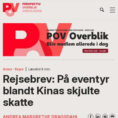
Gå
Skip
Gå
Head
direkte
til
direkte
til
indhold
til
Højr
primær
footer
Søg
på
navigation
POV
International
Asien
·
Rejse
|
Læsetid
8
min.
Rejsebrev: På eventyr
blandt Kinas skjulte
skatte
ANDREA MARGRETHE DRAGSDAHL