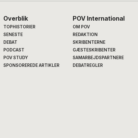
Footer
Overblik
POV International
TOPHISTORIER
OM POV
SENESTE
REDAKTION
DEBAT
SKRIBENTERNE
PODCAST
GÆSTESKRIBENTER
POV STUDY
SAMARBEJDSPARTNERE
SPONSOREREDE ARTIKLER
DEBATREGLER
BLIV MEDLEM
SKRIBENTBASEN
HANDELSBETINGELSER
POV STUDY
COOKIES & PRIVATLIV
Chefredaktion
Fagredaktion
Annegrethe Rasmussen
,
Nana Balle
, fødevarer og
ansv. chef- og
mad
erhvervsredaktør
Hans Henrik Fafner
, udland
Alexander Meinertz
, adm.
Bjarke Larsen
, politik
chefredaktør
Eddie Michel
, musik