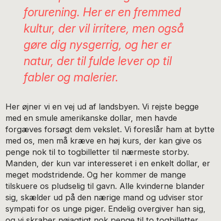
forurening. Her er en fremmed
kultur, der vil irritere, men også
gøre dig nysgerrig, og her er
natur, der til fulde lever op til
fabler og malerier.
Her øjner vi en vej ud af landsbyen. Vi rejste begge
med en smule amerikanske dollar, men havde
forgæves forsøgt dem vekslet. Vi foreslår ham at bytte
med os, men må kræve en høj kurs, der kan give os
penge nok til to togbilletter til nærmeste storby.
Manden, der kun var interesseret i en enkelt dollar, er
meget modstridende. Og her kommer de mange
tilskuere os pludselig til gavn. Alle kvinderne blander
sig, skælder ud på den nærige mand og udviser stor
sympati for os unge piger. Endelig overgiver han sig,
og vi skraber nøjagtigt nok penge til to togbilletter.