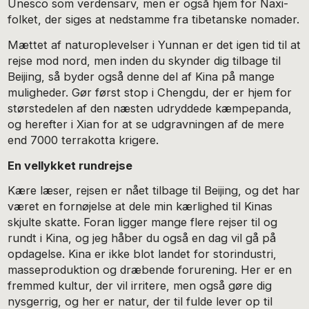
Unesco som verdensarv, men er også hjem for Naxi-
folket, der siges at nedstamme fra tibetanske nomader.
Mættet af naturoplevelser i Yunnan er det igen tid til at
rejse mod nord, men inden du skynder dig tilbage til
Beijing, så byder også denne del af Kina på mange
muligheder. Gør først stop i Chengdu, der er hjem for
størstedelen af den næsten udryddede kæmpepanda,
og herefter i Xian for at se udgravningen af de mere
end 7000 terrakotta krigere.
En vellykket rundrejse
Kære læser, rejsen er nået tilbage til Beijing, og det har
været en fornøjelse at dele min kærlighed til Kinas
skjulte skatte. Foran ligger mange flere rejser til og
rundt i Kina, og jeg håber du også en dag vil gå på
opdagelse. Kina er ikke blot landet for storindustri,
masseproduktion og dræbende forurening. Her er en
fremmed kultur, der vil irritere, men også gøre dig
nysgerrig, og her er natur, der til fulde lever op til