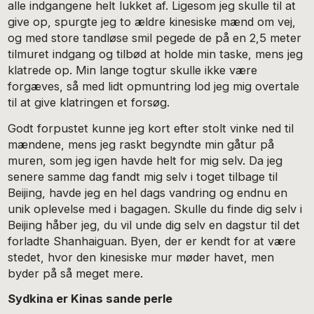
alle indgangene helt lukket af. Ligesom jeg skulle til at
give op, spurgte jeg to ældre kinesiske mænd om vej,
og med store tandløse smil pegede de på en 2,5 meter
tilmuret indgang og tilbød at holde min taske, mens jeg
klatrede op. Min lange togtur skulle ikke være
forgæves, så med lidt opmuntring lod jeg mig overtale
til at give klatringen et forsøg.
Godt forpustet kunne jeg kort efter stolt vinke ned til
mændene, mens jeg raskt begyndte min gåtur på
muren, som jeg igen havde helt for mig selv. Da jeg
senere samme dag fandt mig selv i toget tilbage til
Beijing, havde jeg en hel dags vandring og endnu en
unik oplevelse med i bagagen. Skulle du finde dig selv i
Beijing håber jeg, du vil unde dig selv en dagstur til det
forladte Shanhaiguan. Byen, der er kendt for at være
stedet, hvor den kinesiske mur møder havet, men
byder på så meget mere.
Sydkina er Kinas sande perle