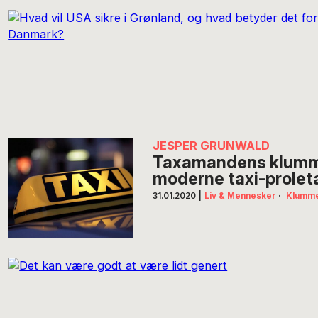
JESPER GRUNWALD
Taxamandens klumme
moderne taxi-proleta
31.01.2020
|
Liv & Mennesker
·
Klumm