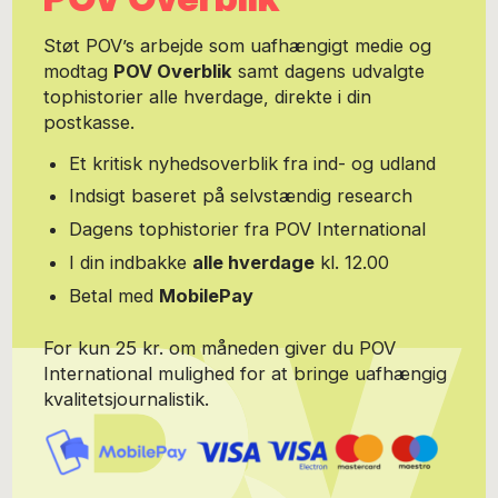
skråsikkert at afvise den. Hvis du vil støtte Dennis Larsens
blogposter, kan du kan donere et beløb til ham via MobilePay på
Støt POV’s arbejde som uafhængigt medie og
51 21 61 40.
modtag
POV Overblik
samt dagens udvalgte
tophistorier alle hverdage, direkte i din
postkasse.
Et kritisk nyhedsoverblik fra ind- og udland
Indsigt baseret på selvstændig research
Dagens tophistorier fra POV International
I din indbakke
alle hverdage
kl. 12.00
Betal med
MobilePay
For kun 25 kr. om måneden giver du POV
International mulighed for at bringe uafhængig
kvalitetsjournalistik.