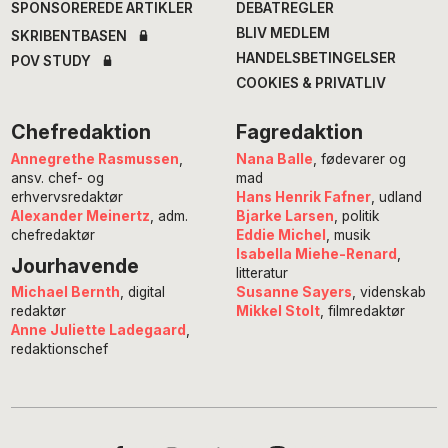
SPONSOREREDE ARTIKLER
DEBATREGLER
BLIV MEDLEM
SKRIBENTBASEN
HANDELSBETINGELSER
POV STUDY
COOKIES & PRIVATLIV
Chefredaktion
Fagredaktion
Annegrethe Rasmussen
,
Nana Balle
, fødevarer og
ansv. chef- og
mad
erhvervsredaktør
Hans Henrik Fafner
, udland
Alexander Meinertz
, adm.
Bjarke Larsen
, politik
chefredaktør
Eddie Michel
, musik
Isabella Miehe-Renard
,
Jourhavende
litteratur
Susanne Sayers
, videnskab
Michael Bernth
, digital
Mikkel Stolt
, filmredaktør
redaktør
Anne Juliette Ladegaard
,
redaktionschef