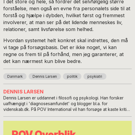
I det store og hele, så fordrer det selvfølgelig større
forståelse, men også en evne fra personalets side til at
forstå og hjælpe i dybden, hvilket først og fremmest
involverer, at man ser på det lidende menneskes liv,
relationer, samt livsførelse som helhed.
Hvordan systemet helt konkret skal indrettes, den må
vi tage på forsøgsbasis. Det er ikke noget, vi kan
regne os frem til på forhånd, men jeg garanterer, at
det kan nærmest kun blive bedre.
Danmark
Dennis Larsen
politik
psykiatri
DENNIS LARSEN
Dennis Larsen er uddannet i filosofi og psykologi. Han forsker
uafhængigt i 'diagnosesamfundet' og blogger bl.a. for
videnskab.dk. På POV International vil han forsøge at kaste kritisk
lys på udviklingen i vores værdier: Hensigten er at bidrage til at
sætte nye værdier på dagsordenen med fokus på at genlære at
være generøse, mådeholdne og hensynsfulde. For at nå derhen,
POV Overblik
kræver det, at vi trænger ærligt ind i vores forvirring i stedet for