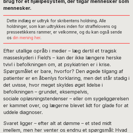
brug for et hjælpesystem, der tilgår mennesker som
mennesker.
Dette indlæg er udtryk for skribentens holdning
.
Alle
holdninger, som kan udtrykkes inden for straffelovens og
presseetikkens rammer, er velkomne, og du kan også sende
os
din mening her
.
Efter utallige opråb i medier – læg dertil et tragisk
masseskyderi i Field’s – kan der ikke længere herske
tvivl i befolkningen om, at psykiatrien er i krise.
Spørgsmålet er bare, hvorfor? Den øgede tilgang af
patienter er en åbenlys forklaring, men det står stadig i
det uvisse, hvor meget skyldes øget lidelse i
befolkningen – grundet, eksempelvis,
sociale opløsningstendenser – eller om sygeliggørelsen
er kammet over, og lægerne blevet lidt for glade for at
uddele diagnoser.
Svaret ligger – efter alt at dømme – et sted midt
imellem, men her venter os endnu et spørgsmål: Hvad