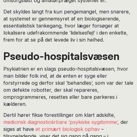
omsorgsløst og amatørpræget systemet er.
Det skyldes langt fra kun pengemangel, men snarere,
at systemet er gennemsyret af en biologiserende,
essentialistisk tankegang, hvor læger forsøger at
lokalisere udefrakommende ‘lidelsesfejl’ i den enkelte,
frem for at se på det levede liv i sin helhed.
Pseudo-hospitalsvæsen
Psykiatrien er en slags pseudo-hospitalsvæsen, hvor
man bilder folk ind, at de enten er syge eller
forstyrrede og derfor skal ‘behandles’, som var der tale
om defekte robotter, der skal repareres,
omprogrammeres, resettes eller bare parkeres i
kælderen.
Dertil hører fikse forestillinger om klart adskilte,
medicinsk diagnosticérbare ‘psykiske sygdomme’
, der
siges at have
et primært biologisk ophav
–
tilsyneladende, viser det sig gang på gang – i