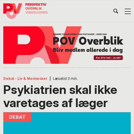
Gå
Skip
Gå
Head
direkte
til
direkte
til
indhold
til
Højr
primær
footer
Søg
på
navigation
POV
International
Debat
·
Liv & Mennesker
|
Læsetid
3
min.
Psykiatrien skal ikke
varetages af læger