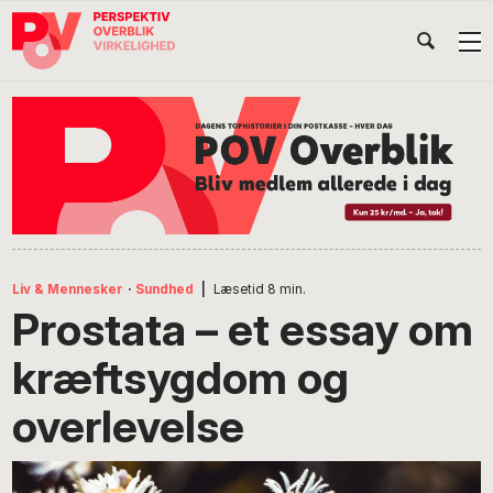
Gå
Skip
Gå
Head
direkte
til
direkte
til
indhold
til
Højr
primær
footer
Søg
på
navigation
POV
International
Liv & Mennesker
·
Sundhed
|
Læsetid
8
min.
Prostata – et essay om
kræftsygdom og
overlevelse