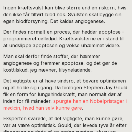
Ingen kræftsvulst kan blive større end en riskorn, hvis
den ikke får tilført blod nok. Svulsten skal bygge sin
egen blodforsyning. Det kaldes angiogenese.
Der findes normalt en proces, der hedder apoptose –
programmeret celledød. Kræftsvulsterne er i stand til
at undslippe apoptosen og vokse uhæmmet videre.
Man skal derfor finde stoffer, der hæmmer
angiogenese og fremmer apoptose, og det gør de
kosttilskud, jeg nævner, tilsyneladende.
Det vigtigste er at have sindsro, at bevare optimismen
og at holde sig i gang. Da biologen Stephen Jay Gould
fik en form for lungehindekræft, man normalt dør af
inden for få måneder,
spurgte han en Nobelpristager i
medicin, hvad han selv kunne gøre
.
Eksperten svarede, at det vigtigste, man kunne gøre,
var at være optimistisk. Gould, der levede tyve år efter