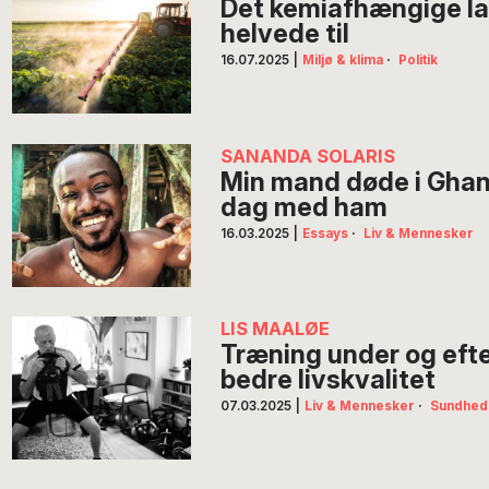
Det kemiafhængige la
helvede til
16.07.2025
|
Miljø & klima
·
Politik
SANANDA SOLARIS
Min mand døde i Ghana
dag med ham
16.03.2025
|
Essays
·
Liv & Mennesker
LIS MAALØE
Træning under og efter
bedre livskvalitet
07.03.2025
|
Liv & Mennesker
·
Sundhed