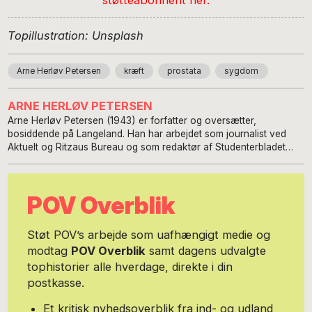
Topillustration: Unsplash
Arne Herløv Petersen
kræft
prostata
sygdom
ARNE HERLØV PETERSEN
Arne Herløv Petersen (1943) er forfatter og oversætter,
bosiddende på Langeland. Han har arbejdet som journalist ved
Aktuelt og Ritzaus Bureau og som redaktør af Studenterbladet
1963-65. Han tog studentereksamen i Milwaukee i Wisconsin i
1961 og i København 1962. I 1971 blev han cand. phil. i historie,
med speciale om Emil Wiinblad og Social-Demokraten 1881-1911,
POV Overblik
materiale herfra er i omarbejdet form udgivet som artikelsamlingen
Fra den forkerte verden (2004). Allerede i 1954 i en alder af 11 år
blev Arne Herløv Petersen ansat ved Social-Demokratens
Støt POV’s arbejde som uafhængigt medie og
børneside. Han fik som 15-årig sin debut i 1958 i antologien "Unge
modtag
POV Overblik
samt dagens udvalgte
meninger om Vi Mennesker", og sin selvstændige debut i 1962
tophistorier alle hverdage, direkte i din
med "Digte". Hans romandebut fulgte i 1963 med "Morgensol og
glasskår". Arne Herløv Petersen har udgivet omkring 500
postkasse.
oversættelser, hovedsagelig af amerikansk litteratur. Han har
blandt andre oversat Jack Kerouac, Thomas Pynchon, Kurt
Et kritisk nyhedsoverblik fra ind- og udland