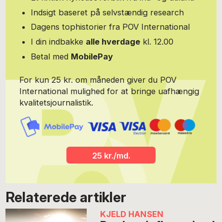
Vonnegut, Philip Roth, Norman Mailer, Douglas Coupland, Richard
Indsigt baseret på selvstændig research
Ford, James Lee Burke og James Ellroy. Desuden mange
oversættelser af science fiction, blandt andre Ray Bradbury, Isaac
Dagens tophistorier fra POV International
Asimov, Arthur C. Clarke, J.G. Ballard. Dertil kommer oversættelser
I din indbakke
alle hverdage
kl. 12.00
af lyrik, blandt andre gendigtninger af kinesiske kortdigte,
oversættelser af James Joyce, Edgar Allan Poe, Lewis Carroll,
Betal med
MobilePay
Edward Lear, Jean-Joseph Rabearivelo og Kobayashi Issa.
For kun 25 kr. om måneden giver du POV
International mulighed for at bringe uafhængig
kvalitetsjournalistik.
25 kr./md.
Relaterede artikler
KJELD HANSEN