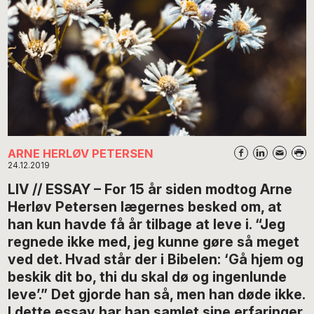
ARNE HERLØV PETERSEN
24.12.2019
LIV // ESSAY – For 15 år siden modtog Arne
Herløv Petersen lægernes besked om, at
han kun havde få år tilbage at leve i. “Jeg
regnede ikke med, jeg kunne gøre så meget
ved det. Hvad står der i Bibelen: ‘Gå hjem og
beskik dit bo, thi du skal dø og ingenlunde
leve’.” Det gjorde han så, men han døde ikke.
I dette essay har han samlet sine erfaringer