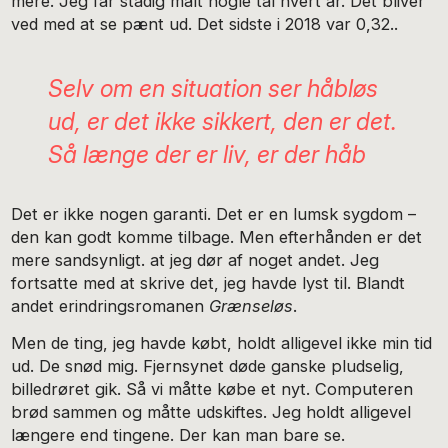
mere. Jeg får stadig målt nogle tal hvert år. Det bliver
ved med at se pænt ud. Det sidste i 2018 var 0,32..
Selv om en situation ser håbløs
ud, er det ikke sikkert, den er det.
Så længe der er liv, er der håb
Det er ikke nogen garanti. Det er en lumsk sygdom –
den kan godt komme tilbage. Men efterhånden er det
mere sandsynligt. at jeg dør af noget andet. Jeg
fortsatte med at skrive det, jeg havde lyst til. Blandt
andet erindringsromanen
Grænseløs
.
Men de ting, jeg havde købt, holdt alligevel ikke min tid
ud. De snød mig. Fjernsynet døde ganske pludselig,
billedrøret gik. Så vi måtte købe et nyt. Computeren
brød sammen og måtte udskiftes. Jeg holdt alligevel
længere end tingene. Der kan man bare se.