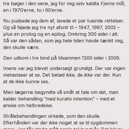
tre bøger i den serie, jeg for mig selv kaldte
Fjerne må
l,
en i 1970’erne, to i 90’erne.
Nu pudsede jeg dem af, lavede et par tusinde rettelser.
Og så føjede jeg tre nyt afsnit til – 1947, 1997, 2002 –
plus en prolog og en epilog. Omkring 300 sider i alt.
Så var den sådan, som jeg hele tiden havde tænkt mig,
den skulle være.
Den udkom i tre bind på tilsammen 1300 sider i 2006.
Imens var jeg blevet undersøgt grundigt. Der var ingen
metastaser at se. Det betød ikke, de ikke var der. Kun
at de ikke kunne ses.
Men lægerne begyndte så småt at tale om det, man
kalder behandling “med kurativ intention” – med et
ønske om helbredelse.
Strålebehandlingen virkede, som den skulle.
Efterhånden var der ikke noget at se til sygdommen