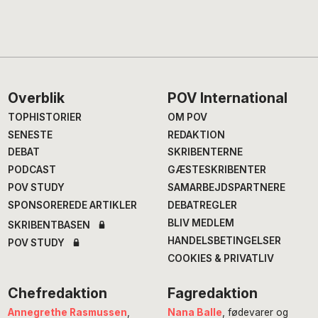
Footer
Overblik
POV International
TOPHISTORIER
OM POV
SENESTE
REDAKTION
DEBAT
SKRIBENTERNE
PODCAST
GÆSTESKRIBENTER
POV STUDY
SAMARBEJDSPARTNERE
SPONSOREREDE ARTIKLER
DEBATREGLER
BLIV MEDLEM
SKRIBENTBASEN
HANDELSBETINGELSER
POV STUDY
COOKIES & PRIVATLIV
Chefredaktion
Fagredaktion
Annegrethe Rasmussen
,
Nana Balle
, fødevarer og