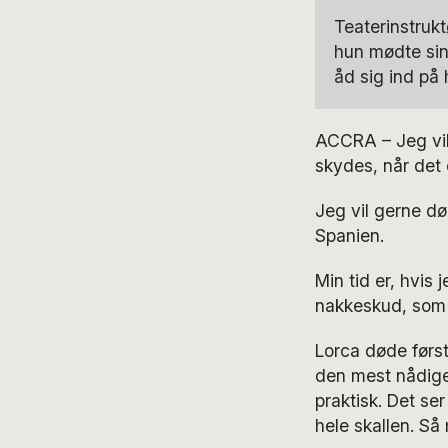
Teaterinstruk
hun mødte sin
åd sig ind på
ACCRA – Jeg vil 
skydes, når det e
Jeg vil gerne dø
Spanien.
Min tid er, hvis
nakkeskud, som 
Lorca døde først
den mest nådige 
praktisk. Det se
hele skallen. S