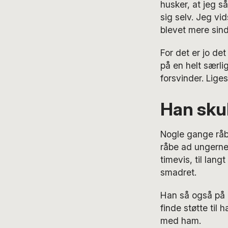
husker, at jeg s
sig selv. Jeg vid
blevet mere sind
For det er jo de
på en helt særli
forsvinder. Lig
Han sku
Nogle gange råbt
råbe ad ungerne
timevis, til lan
smadret.
Han så også på m
finde støtte til
med ham.