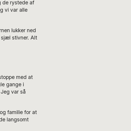
g de rystede af
g vi var alle
rnen lukker ned
jæl stivner. Alt
 stoppe med at
le gange i
 Jeg var så
g familie for at
øde langsomt