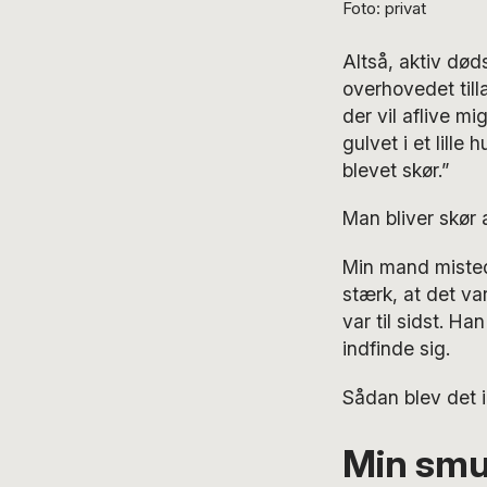
Foto: privat
Altså, aktiv død
overhovedet till
der vil aflive mi
gulvet i et lill
blevet skør.”
Man bliver skør 
Min mand mistede
stærk, at det var
var til sidst. Ha
indfinde sig.
Sådan blev det i
Min smu