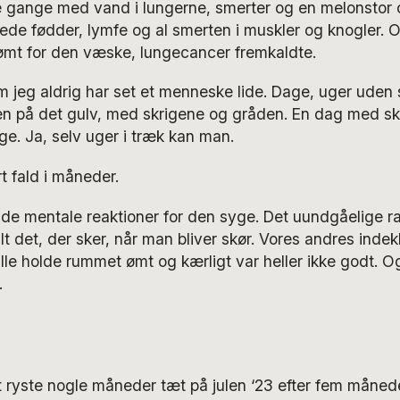
e gange med vand i lungerne, smerter og en melonstor 
de fødder, lymfe og al smerten i muskler og knogler. O
ømt for den væske, lungecancer fremkaldte.
jeg aldrig har set et menneske lide. Dage, uger uden s
 på det gulv, med skrigene og gråden. En dag med sk
e. Ja, selv uger i træk kan man.
t fald i måneder.
 mentale reaktioner for den syge. Det uundgåelige rase
lt det, der sker, når man bliver skør. Vores andres inde
lle holde rummet ømt og kærligt var heller ikke godt. Og 
.
ryste nogle måneder tæt på julen ‘23 efter fem måneder