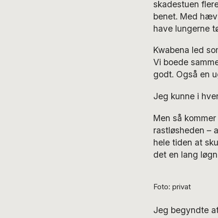
skadestuen fler
benet. Med hæve
have lungerne t
Kwabena led som 
Vi boede sammen
godt. Også en ug
Jeg kunne i hver
Men så kommer de
rastløsheden – a
hele tiden at sku
det en lang løgn
Foto: privat
Jeg begyndte at 