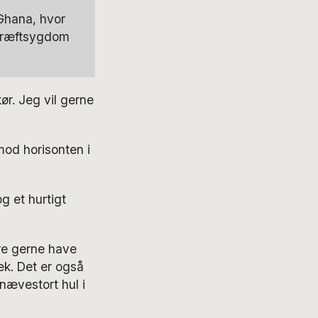
Ghana, hvor
 kræftsygdom
ør. Jeg vil gerne
mod horisonten i
g et hurtigt
are gerne have
æk. Det er også
 nævestort hul i