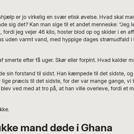
shjælp er jo virkelig en svær etisk øvelse. Hvad skal 
ade sig det? Kan man sige til et andet menneske: “Jeg le
g, fordi jeg vejer 46 kilo, hoster blod op og skider i en 
e hus uden varmt vand, med hyppige dages strømudfald i 
af smerte efter få uger. Skør eller forpint. Hvad kalder 
 sin forstand til sidst. Han kæmpede til det sidste, og
 lige præcis til det sidste, for der var mange gange, vi 
n blev ved med at tro på, at han ville overleve, fordi et mi
kke.
kke mand døde i Ghana