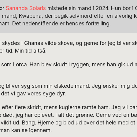
tør
Sananda Solaris
mistede sin mand i 2024. Hun bor i 
 mand, Kwabena, der begik selvmord efter en alvorlig
 ham. Det nedenstående er hendes fortælling.
skydes i Ghanas vilde skove, og gerne før jeg bliver sk
r tid. Min tid altså.
 som Lorca. Han blev skudt i ryggen, mens han gik ud 
 jeg bliver syg som min elskede mand. Jeg ønsker mig do
det vi gav vores syge dyr.
 efter flere skridt, mens kuglerne ramte ham. Jeg vil b
død, jeg har oplevet. I alt det grønne. Gerne ved en b
r vildt ud. Bang. Hjerne og blod ud over det hele med et
å man kan se igennem.