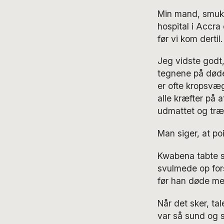
Min mand, smukk
hospital i Accra 
før vi kom dertil.
Jeg vidste godt,
tegnene på død
er ofte kropsvæg
alle kræfter på 
udmattet og træt
Man siger, at p
Kwabena tabte s
svulmede op fors
før han døde med
Når det sker, ta
var så sund og 