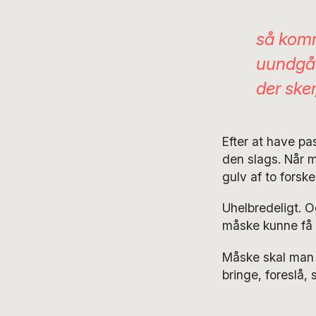
så komm
uundgåel
der sker
Efter at have p
den slags. Når m
gulv af to forske
Uhelbredeligt. O
måske kunne få 
Måske skal man s
bringe, foreslå, 