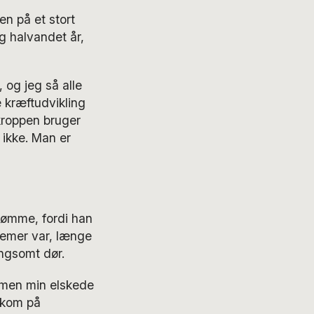
n på et stort
og halvandet år,
 og jeg så alle
 kræftudvikling
 kroppen bruger
 ikke. Man er
dømme, fordi han
demer var, længe
angsomt dør.
, men min elskede
 kom på