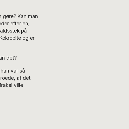
man gøre? Kan man
der efter en,
affaldssæk på
Kokrobite og er
man det?
 han var så
troede, at det
rakel ville