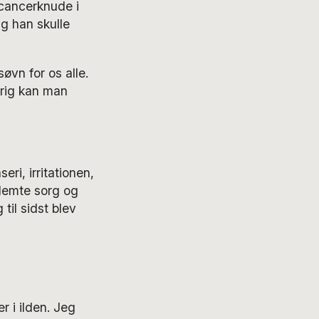
cancerknude i
g han skulle
øvn for os alle.
rig kan man
ri, irritationen,
klemte sorg og
til sidst blev
 i ilden. Jeg