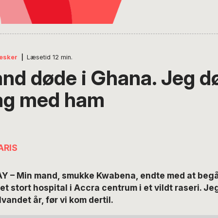
esker
|
Læsetid
12
min.
nd døde i Ghana. Jeg dø
ag med ham
ARIS
Y – Min mand, smukke Kwabena, endte med at begå
 stort hospital i Accra centrum i et vildt raseri. Jeg
andet år, før vi kom dertil.