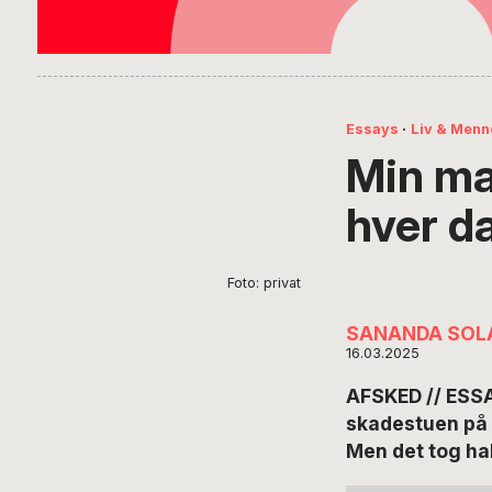
Essays
·
Liv & Menn
Min ma
hver d
Foto: privat
SANANDA SOL
16.03.2025
AFSKED // ESSA
skadestuen på et
Men det tog halv