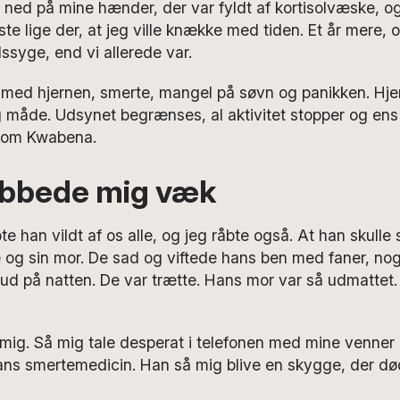
å ned på mine hænder, der var fyldt af kortisolvæske, o
ste lige der, at jeg ville knække med tiden. Et år mere, o
ssyge, end vi allerede var.
t med hjernen, smerte, mangel på søvn og panikken. Hje
g måde. Udsynet begrænses, al aktivitet stopper og ens s
esom Kwabena.
bbede mig væk
e han vildt af os alle, og jeg råbte også. At han skulle
 og sin mor. De sad og viftede hans ben med faner, nog
gt ud på natten. De var trætte. Hans mor var så udmattet.
ig. Så mig tale desperat i telefonen med mine venner o
 hans smertemedicin. Han så mig blive en skygge, der d