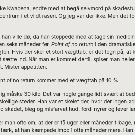
e Kwabena, endte med at begå selvmord på skadestue
centrum i et vildt raseri. Og jeg var der ikke. Men det t
 han ville dø, da han stoppede med at tage sin medicin,
en seks måneder før.
Point of no return
i den dramatiske
ten. Hvis der sker et stort vægttab, er det tegn på, at
at sætte ind. Når man er kommet dertil, spiser man heller
. Mister appetitten.
oint of no return kommer med et vægttab på 10 %.
ig måske 30 kilo. Det var nogle gange lidt svært at be
kellige steder. Han var et skelet der, hvor der ingen ø
 skadet, bleg og misfarvet hud, fordi nyrer og lever l
ler man ofte om, at der er få uger eller måneder tilbage
stærk, at han kæmpede imod i otte måneder mere. Han