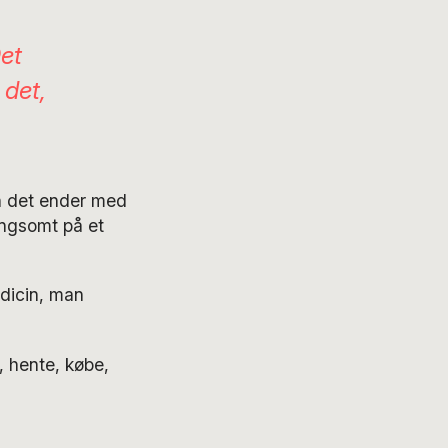
et
 det,
n det ender med
angsomt på et
edicin, man
, hente, købe,