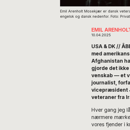
Emil Arenholt Mosekjær er dansk vetera
engelsk og dansk nedenfor. Foto: Privat
EMIL ARENHO
10.04.2025
USA & DK // Å
med amerikanske
Afghanistan hav
gjorde det ikke
venskab — et v
journalist, for
vicepræsident 
veteraner fra I
Hver gang jeg l
nærmere
mærk
vores fjender i 