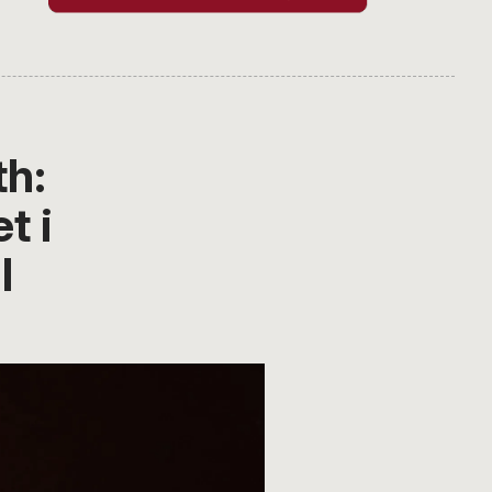
h:
t i
l