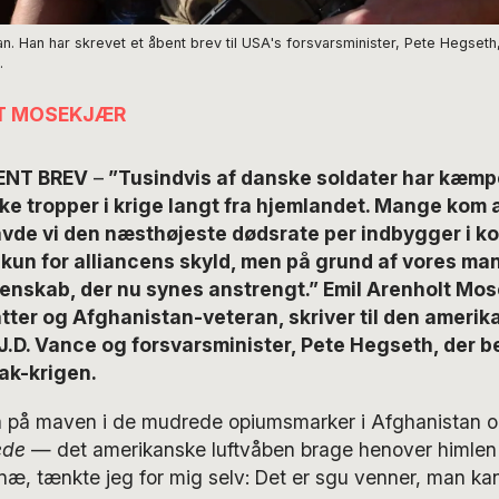
n. Han har skrevet et åbent brev til USA's forsvarsminister, Pete Hegset
.
LT MOSEKJÆR
BENT BREV
–
”Tusindvis af danske soldater har kæmpe
 tropper i krige langt fra hjemlandet. Mange kom al
de vi den næsthøjeste dødsrate per indbygger i koa
 kun for alliancens skyld, men på grund af vores m
enskab, der nu synes anstrengt.” Emil Arenholt Mos
fatter og Afghanistan-veteran, skriver til den ameri
J.D. Vance og forsvarsminister, Pete Hegseth, der b
rak-krigen.
å på maven i de mudrede opiumsmarker i Afghanistan o
ede
— det amerikanske luftvåben brage henover himlen f
knæ, tænkte jeg for mig selv: Det er sgu venner, man kan