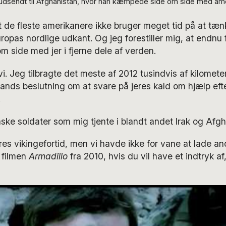
udsendt til Afghanistan, hvor han kæmpede side om side med amer
t de fleste amerikanere ikke bruger meget tid på at tæ
Europas nordlige udkant. Og jeg forestiller mig, at endnu 
side med jer i fjerne dele af verden.
i. Jeg tilbragte det meste af 2012 tusindvis af kilome
lands beslutning om at svare på jeres kald om hjælp efte
.
ske soldater som mig tjente i blandt andet Irak og Afgh
res vikingefortid, men vi havde ikke for vane at lade 
 filmen
Armadillo
fra 2010, hvis du vil have et indtryk af