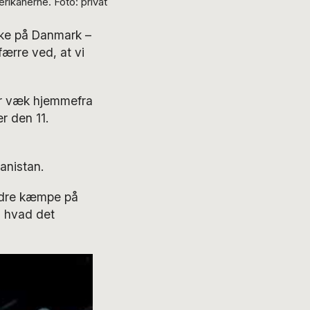
ikanerne. Foto: privat
nke på Danmark –
færre ved, at vi
ter væk hjemmefra
r den 11.
anistan.
andre kæmpe på
, hvad det