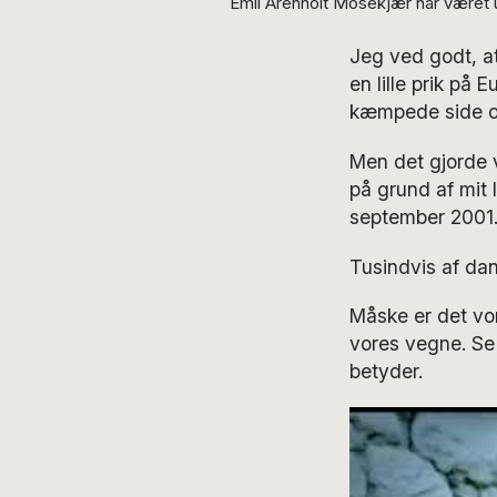
Emil Arenholt Mosekjær har været 
Jeg ved godt, a
en lille prik på 
kæmpede side om 
Men det gjorde v
på grund af mit 
september 2001
Tusindvis af dan
Måske er det vo
vores vegne. Se
betyder.