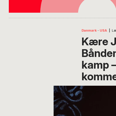
Danmark
·
USA
|
Læ
Kære J
Bånden
kamp –
komme