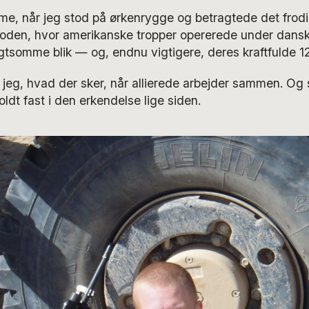
me, når jeg stod på ørkenrygge og betragtede det frod
oden, hvor amerikanske tropper opererede under dans
somme blik — og, endnu vigtigere, deres kraftfulde 1
 jeg, hvad der sker, når allierede arbejder sammen. Og 
oldt fast i den erkendelse lige siden.