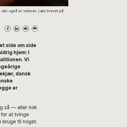
h, der også er veteran. Læs brevet på
t side om side
drig hjem: I
litionen. Vi
angeårige
ekjær, dansk
kanske
egge er
g så — eller nok
or at tvinge
 bruge til noget.