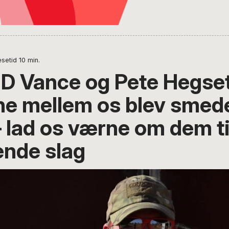
setid
10
min.
D Vance og Pete Hegset
e mellem os blev smede
 lad os værne om dem ti
nde slag