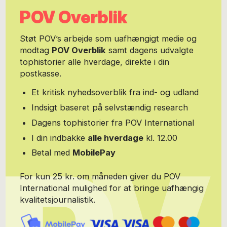
POV Overblik
Støt POV’s arbejde som uafhængigt medie og
modtag
POV Overblik
samt dagens udvalgte
tophistorier alle hverdage, direkte i din
postkasse.
Et kritisk nyhedsoverblik fra ind- og udland
Indsigt baseret på selvstændig research
Dagens tophistorier fra POV International
I din indbakke
alle hverdage
kl. 12.00
Betal med
MobilePay
For kun 25 kr. om måneden giver du POV
International mulighed for at bringe uafhængig
kvalitetsjournalistik.