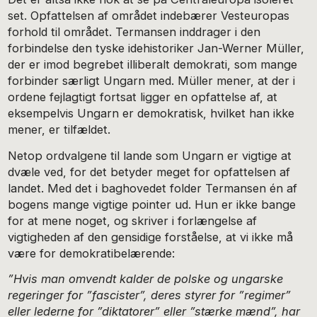
set. Opfattelsen af området indebærer Vesteuropas
forhold til området. Termansen inddrager i den
forbindelse den tyske idehistoriker Jan-Werner Müller,
der er imod begrebet illiberalt demokrati, som mange
forbinder særligt Ungarn med. Müller mener, at der i
ordene fejlagtigt fortsat ligger en opfattelse af, at
eksempelvis Ungarn er demokratisk, hvilket han ikke
mener, er tilfældet.
Netop ordvalgene til lande som Ungarn er vigtige at
dvæle ved, for det betyder meget for opfattelsen af
landet. Med det i baghovedet folder Termansen én af
bogens mange vigtige pointer ud. Hun er ikke bange
for at mene noget, og skriver i forlængelse af
vigtigheden af den gensidige forståelse, at vi ikke må
være for demokratibelærende:
”Hvis man omvendt kalder de polske og ungarske
regeringer for ”fascister”, deres styrer for ”regimer”
eller lederne for ”diktatorer” eller ”stærke mænd”, har