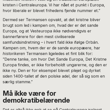
kristen i Centraleuropa. Vi har nået et punkt i Europa,
hvor liberale er blevet frihedens fjende nummer et.”
Dermed ser Termansen opvakt, at det kristne bliver
brugt som led i kampen om, hvad der er det sande
Europa, og at Vesteuropa ikke nødvendigvis er
bannerførere for den mest civiliserede
samfundsindretning – i hvert fald ikke ifølge Orbán.
Kampen om, hvem der er de sande europæere, har
historikeren
Termansen ligeledes et fint blik for:
”Denne tanke, om hvor Det Sande Europa, Det Kristne
Europa findes, er ikke forbeholdt ungarerne, og den er
ikke ny. Den er for eksempel blevet plejet og dyrket
siden 1400-tallet af den polske adel, der så sig som en
særlig stamme.”
Må ikke være for
demokratibelærende
Det er altså ikke nok at se på Centraleuropa isoleret