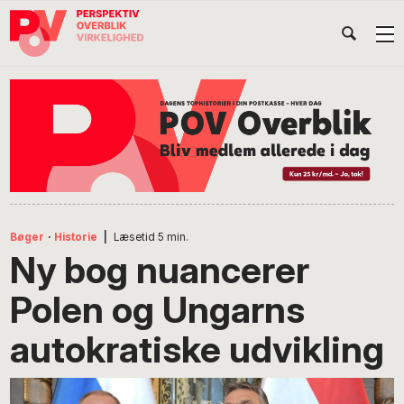
Gå
Skip
Gå
Head
direkte
til
direkte
til
indhold
til
Højr
primær
footer
Søg
på
navigation
POV
International
Bøger
·
Historie
|
Læsetid
5
min.
Ny bog nuancerer
Polen og Ungarns
autokratiske udvikling