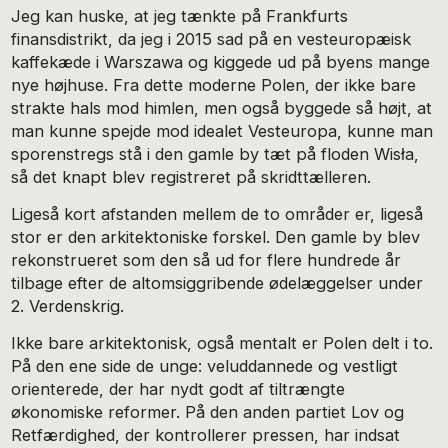
Jeg kan huske, at jeg tænkte på Frankfurts
finansdistrikt, da jeg i 2015 sad på en vesteuropæisk
kaffekæde i Warszawa og kiggede ud på byens mange
nye højhuse. Fra dette moderne Polen, der ikke bare
strakte hals mod himlen, men også byggede så højt, at
man kunne spejde mod idealet Vesteuropa, kunne man
sporenstregs stå i den gamle by tæt på floden Wisła,
så det knapt blev registreret på skridttælleren.
Ligeså kort afstanden mellem de to områder er, ligeså
stor er den arkitektoniske forskel. Den gamle by blev
rekonstrueret som den så ud for flere hundrede år
tilbage efter de altomsiggribende ødelæggelser under
2. Verdenskrig.
Ikke bare arkitektonisk, også mentalt er Polen delt i to.
På den ene side de unge: veluddannede og vestligt
orienterede, der har nydt godt af tiltrængte
økonomiske reformer. På den anden partiet Lov og
Retfærdighed, der kontrollerer pressen, har indsat