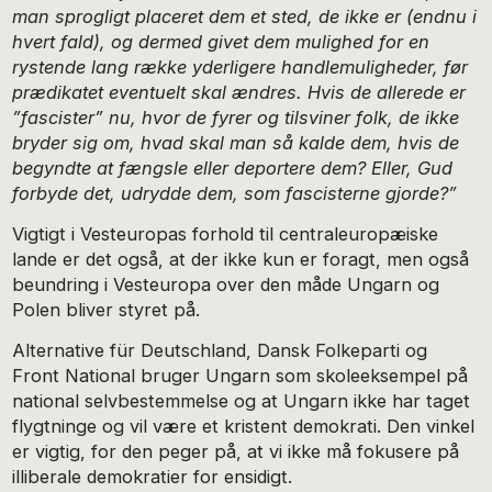
man sprogligt placeret dem et sted, de ikke er (endnu i
hvert fald), og dermed givet dem mulighed for en
rystende lang række yderligere handlemuligheder, før
prædikatet eventuelt skal ændres. Hvis de allerede er
”fascister” nu, hvor de fyrer og tilsviner folk, de ikke
bryder sig om, hvad skal man så kalde dem, hvis de
begyndte at fængsle eller deportere dem? Eller, Gud
forbyde det, udrydde dem, som fascisterne gjorde?”
Vigtigt i Vesteuropas forhold til centraleuropæiske
lande er det også, at der ikke kun er foragt, men også
beundring i Vesteuropa over den måde Ungarn og
Polen bliver styret på.
Alternative für Deutschland, Dansk Folkeparti og
Front National bruger Ungarn som skoleeksempel på
national selvbestemmelse og at Ungarn ikke har taget
flygtninge og vil være et kristent demokrati. Den vinkel
er vigtig, for den peger på, at vi ikke må fokusere på
illiberale demokratier for ensidigt.