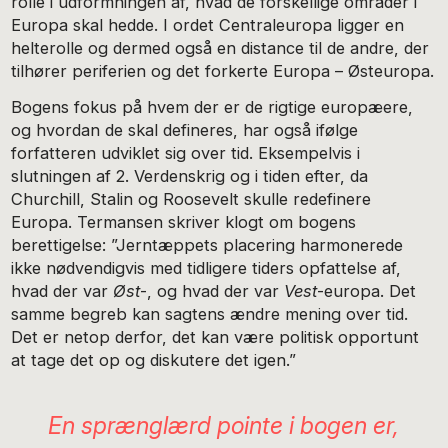
rolle i udformningen af, hvad de forskellige områder i
Europa skal hedde. I ordet Centraleuropa ligger en
helterolle og dermed også en distance til de andre, der
tilhører periferien og det forkerte Europa – Østeuropa.
Bogens fokus på hvem der er de rigtige europæere,
og hvordan de skal defineres, har også ifølge
forfatteren udviklet sig over tid. Eksempelvis i
slutningen af 2. Verdenskrig og i tiden efter, da
Churchill, Stalin og Roosevelt skulle redefinere
Europa. Termansen skriver klogt om bogens
berettigelse: ”Jerntæppets placering harmonerede
ikke nødvendigvis med tidligere tiders opfattelse af,
hvad der var
Øst
-, og hvad der var
Vest
-europa. Det
samme begreb kan sagtens ændre mening over tid.
Det er netop derfor, det kan være politisk opportunt
at tage det op og diskutere det igen.”
En sprænglærd pointe i bogen er,