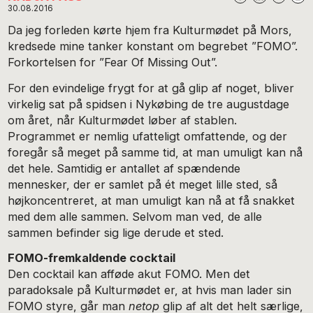
30.08.2016
Da jeg forleden kørte hjem fra Kulturmødet på Mors,
kredsede mine tanker konstant om begrebet ”FOMO”.
Forkortelsen for ”Fear Of Missing Out”.
For den evindelige frygt for at gå glip af noget, bliver
virkelig sat på spidsen i Nykøbing de tre augustdage
om året, når Kulturmødet løber af stablen.
Programmet er nemlig ufatteligt omfattende, og der
foregår så meget på samme tid, at man umuligt kan nå
det hele. Samtidig er antallet af spændende
mennesker, der er samlet på ét meget lille sted, så
højkoncentreret, at man umuligt kan nå at få snakket
med dem alle sammen. Selvom man ved, de alle
sammen befinder sig lige derude et sted.
FOMO-fremkaldende cocktail
Den cocktail kan afføde akut FOMO. Men det
paradoksale på Kulturmødet er, at hvis man lader sin
FOMO styre, går man
netop
glip af alt det helt særlige,