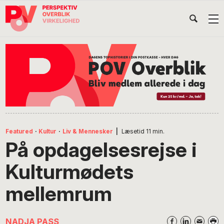
Gå
Skip
Gå
Head
direkte
til
direkte
til
indhold
til
Højr
primær
footer
Søg
på
navigation
POV
International
Featured
·
Kultur
·
Liv & Mennesker
|
Læsetid
11
min.
På opdagelsesrejse i
Kulturmødets
mellemrum
NADJA PASS