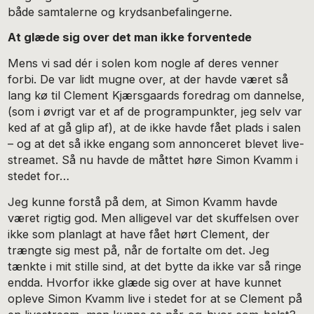
både samtalerne og krydsanbefalingerne.
At glæde sig over det man ikke forventede
Mens vi sad dér i solen kom nogle af deres venner
forbi. De var lidt mugne over, at der havde været så
lang kø til Clement Kjærsgaards foredrag om dannelse,
(som i øvrigt var et af de programpunkter, jeg selv var
ked af at gå glip af), at de ikke havde fået plads i salen
– og at det så ikke engang som annonceret blevet live-
streamet. Så nu havde de måttet høre Simon Kvamm i
stedet for…
Jeg kunne forstå på dem, at Simon Kvamm havde
været rigtig god. Men alligevel var det skuffelsen over
ikke som planlagt at have fået hørt Clement, der
trængte sig mest på, når de fortalte om det. Jeg
tænkte i mit stille sind, at det bytte da ikke var så ringe
endda. Hvorfor ikke glæde sig over at have kunnet
opleve Simon Kvamm live i stedet for at se Clement på