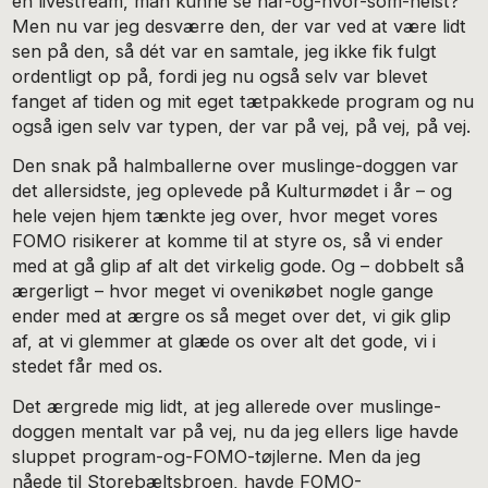
en livestream, man kunne se når-og-hvor-som-helst?
Men nu var jeg desværre den, der var ved at være lidt
sen på den, så dét var en samtale, jeg ikke fik fulgt
ordentligt op på, fordi jeg nu også selv var blevet
fanget af tiden og mit eget tætpakkede program og nu
også igen selv var typen, der var på vej, på vej, på vej.
Den snak på halmballerne over muslinge-doggen var
det allersidste, jeg oplevede på Kulturmødet i år – og
hele vejen hjem tænkte jeg over, hvor meget vores
FOMO risikerer at komme til at styre os, så vi ender
med at gå glip af alt det virkelig gode. Og – dobbelt så
ærgerligt – hvor meget vi ovenikøbet nogle gange
ender med at ærgre os så meget over det, vi gik glip
af, at vi glemmer at glæde os over alt det gode, vi i
stedet får med os.
Det ærgrede mig lidt, at jeg allerede over muslinge-
doggen mentalt var på vej, nu da jeg ellers lige havde
sluppet program-og-FOMO-tøjlerne. Men da jeg
nåede til Storebæltsbroen, havde FOMO-