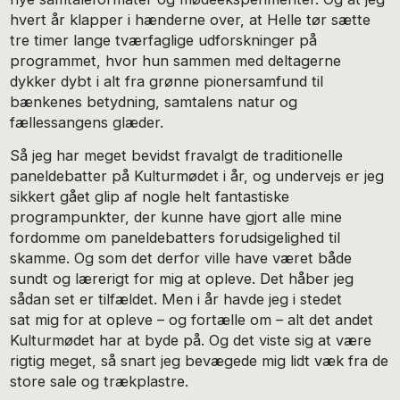
hvert år klapper i hænderne over, at Helle tør sætte
tre timer lange tværfaglige udforskninger på
programmet, hvor hun sammen med deltagerne
dykker dybt i alt fra grønne pionersamfund til
bænkenes betydning, samtalens natur og
fællessangens glæder.
Så jeg har meget bevidst fravalgt de traditionelle
paneldebatter på Kulturmødet i år, og undervejs er jeg
sikkert gået glip af nogle helt fantastiske
programpunkter, der kunne have gjort alle mine
fordomme om paneldebatters forudsigelighed til
skamme. Og som det derfor ville have været både
sundt og lærerigt for mig at opleve. Det håber jeg
sådan set er tilfældet. Men i år havde jeg i stedet
sat mig for at opleve – og fortælle om – alt det andet
Kulturmødet har at byde på. Og det viste sig at være
rigtig meget, så snart jeg bevægede mig lidt væk fra de
store sale og trækplastre.