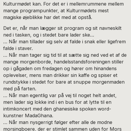
Kulturmødet kan. For det er i mellemrummene mellem
mange programpunkter, at Kulturmødets mest
magiske øjeblikke har det med at opstå.
Det er, når man lægger sit program og sit navneskilt
ned i tasken, og i stedet bare lader ske…
… Når man tillader sig selv at falde i snak eller ligefrem
falde i staver.
… Når man tager sig tid til at sætte sig ned ved et af de
mange morgenborde, handelsstandsforeningen stiller
op i gågaden om fredagen og hører om hinandens
oplevelser, mens man drikker sin kaffe og spiser et
rundstykke i stedet for bare at snuppe morgenmaden
med på farten.
… Når man egentlig var på vej til noget helt andet,
men lader sig lokke ind i en bus for at lytte til en
intimkoncert med den ghanesiske spoken word-
kunstner MadaGhana.
… Når man nysgerrigt følger efter alle de modne
morsingboere, der er stimlet sammen uden for Mors