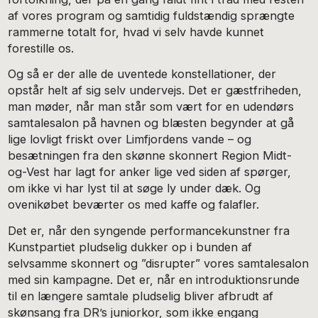
af vores program og samtidig fuldstændig sprængte
rammerne totalt for, hvad vi selv havde kunnet
forestille os.
Og så er der alle de uventede konstellationer, der
opstår helt af sig selv undervejs. Det er gæstfriheden,
man møder, når man står som vært for en udendørs
samtalesalon på havnen og blæsten begynder at gå
lige lovligt friskt over Limfjordens vande – og
besætningen fra den skønne skonnert Region Midt-
og-Vest har lagt for anker lige ved siden af spørger,
om ikke vi har lyst til at søge ly under dæk. Og
ovenikøbet beværter os med kaffe og falafler.
Det er, når den syngende performancekunstner fra
Kunstpartiet pludselig dukker op i bunden af
selvsamme skonnert og ”disrupter” vores samtalesalon
med sin kampagne. Det er, når en introduktionsrunde
til en længere samtale pludselig bliver afbrudt af
skønsang fra DR’s juniorkor, som ikke engang