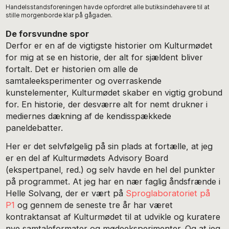
Handelsstandsforeningen havde opfordret alle butiksindehavere til at
stille morgenborde klar på gågaden.
De forsvundne spor
Derfor er en af de vigtigste historier om Kulturmødet
for mig at se en historie, der alt for sjældent bliver
fortalt. Det er historien om alle de
samtaleeksperimenter og overraskende
kunstelementer, Kulturmødet skaber en vigtig grobund
for. En historie, der desværre alt for nemt drukner i
mediernes dækning af de kendisspækkede
paneldebatter.
Her er det selvfølgelig på sin plads at fortælle, at jeg
er en del af Kulturmødets Advisory Board
(ekspertpanel, red.) og selv havde en hel del punkter
på programmet. At jeg har en nær faglig åndsfrænde i
Helle Solvang, der er vært på
Sproglaboratoriet på
P1
og gennem de seneste tre år har været
kontraktansat af Kulturmødet til at udvikle og kuratere
nye samtaleformater og mødeeksperimenter. Og at jeg