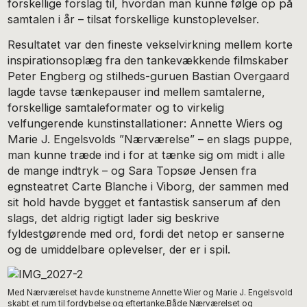
forskellige forslag til, hvordan man kunne følge op på
samtalen i år – tilsat forskellige kunstoplevelser.
Resultatet var den fineste vekselvirkning mellem korte
inspirationsoplæg fra den tankevækkende filmskaber
Peter Engberg og stilheds-guruen Bastian Overgaard
lagde tavse tænkepauser ind mellem samtalerne,
forskellige samtaleformater og to virkelig
velfungerende kunstinstallationer: Annette Wiers og
Marie J. Engelsvolds ”Nærværelse” – en slags puppe,
man kunne træde ind i for at tænke sig om midt i alle
de mange indtryk – og Sara Topsøe Jensen fra
egnsteatret Carte Blanche i Viborg, der sammen med
sit hold havde bygget et fantastisk sanserum af den
slags, det aldrig rigtigt lader sig beskrive
fyldestgørende med ord, fordi det netop er sanserne
og de umiddelbare oplevelser, der er i spil.
Med Nærværelset havde kunstnerne Annette Wier og Marie J. Engelsvold
skabt et rum til fordybelse og eftertanke.Både Nærværelset og