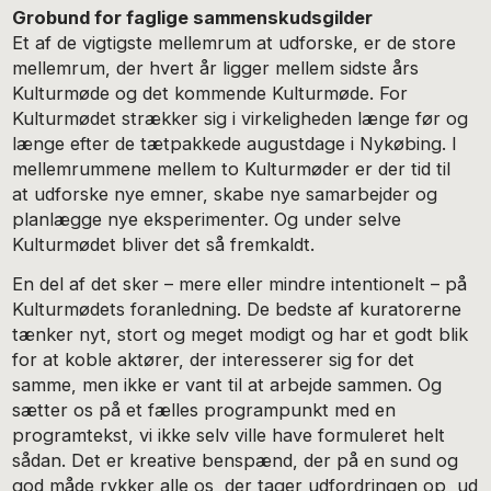
Grobund for faglige sammenskudsgilder
Et af de vigtigste mellemrum at udforske, er de store
mellemrum, der hvert år ligger mellem sidste års
Kulturmøde og det kommende Kulturmøde. For
Kulturmødet strækker sig i virkeligheden længe før og
længe efter de tætpakkede augustdage i Nykøbing. I
mellemrummene mellem to Kulturmøder er der tid til
at udforske nye emner, skabe nye samarbejder og
planlægge nye eksperimenter. Og under selve
Kulturmødet bliver det så fremkaldt.
En del af det sker – mere eller mindre intentionelt – på
Kulturmødets foranledning. De bedste af kuratorerne
tænker nyt, stort og meget modigt og har et godt blik
for at koble aktører, der interesserer sig for det
samme, men ikke er vant til at arbejde sammen. Og
sætter os på et fælles programpunkt med en
programtekst, vi ikke selv ville have formuleret helt
sådan. Det er kreative benspænd, der på en sund og
god måde rykker alle os, der tager udfordringen op, ud