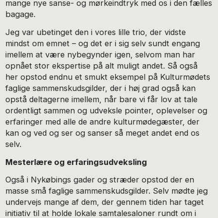
mange nye sanse- og mørkeindtryk med os i den fælles
bagage.
Jeg var ubetinget den i vores lille trio, der vidste
mindst om emnet – og det er i sig selv sundt engang
imellem at være nybegynder igen, selvom man har
opnået stor ekspertise på alt muligt andet. Så også
her opstod endnu et smukt eksempel på Kulturmødets
faglige sammenskudsgilder, der i høj grad også kan
opstå deltagerne imellem, når bare vi får lov at tale
ordentligt sammen og udveksle pointer, oplevelser og
erfaringer med alle de andre kulturmødegæster, der
kan og ved og ser og sanser så meget andet end os
selv.
Mesterlære og erfaringsudveksling
Også i Nykøbings gader og stræder opstod der en
masse små faglige sammenskudsgilder. Selv mødte jeg
undervejs mange af dem, der gennem tiden har taget
initiativ til at holde lokale samtalesaloner rundt om i