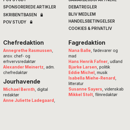
SPONSOREREDE ARTIKLER
DEBATREGLER
BLIV MEDLEM
SKRIBENTBASEN
HANDELSBETINGELSER
POV STUDY
COOKIES & PRIVATLIV
Chefredaktion
Fagredaktion
Annegrethe Rasmussen
,
Nana Balle
, fødevarer og
ansv. chef- og
mad
erhvervsredaktør
Hans Henrik Fafner
, udland
Alexander Meinertz
, adm.
Bjarke Larsen
, politik
chefredaktør
Eddie Michel
, musik
Isabella Miehe-Renard
,
Jourhavende
litteratur
Susanne Sayers
, videnskab
Michael Bernth
, digital
Mikkel Stolt
, filmredaktør
redaktør
Anne Juliette Ladegaard
,
redaktionschef