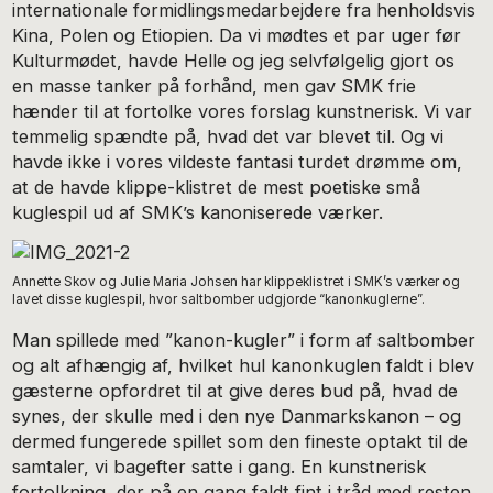
internationale formidlingsmedarbejdere fra henholdsvis
Kina, Polen og Etiopien. Da vi mødtes et par uger før
Kulturmødet, havde Helle og jeg selvfølgelig gjort os
en masse tanker på forhånd, men gav SMK frie
hænder til at fortolke vores forslag kunstnerisk. Vi var
temmelig spændte på, hvad det var blevet til. Og vi
havde ikke i vores vildeste fantasi turdet drømme om,
at de havde klippe-klistret de mest poetiske små
kuglespil ud af SMK’s kanoniserede værker.
Annette Skov og Julie Maria Johsen har klippeklistret i SMK’s værker og
lavet disse kuglespil, hvor saltbomber udgjorde “kanonkuglerne”.
Man spillede med ”kanon-kugler” i form af saltbomber
og alt afhængig af, hvilket hul kanonkuglen faldt i blev
gæsterne opfordret til at give deres bud på, hvad de
synes, der skulle med i den nye Danmarkskanon – og
dermed fungerede spillet som den fineste optakt til de
samtaler, vi bagefter satte i gang. En kunstnerisk
fortolkning, der på en gang faldt fint i tråd med resten