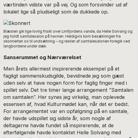
værtinden vidste var på vej. Og som forsvinder ud af
lokalet lige så pludseligt som de dukkede op.
Blæsten gik lige lovlig friskt over Limfjordens vande, da Helle Solvang og
jeg holdt samtalesalon på havnen. Heldigvis kom besætningen fra
skonnerten os til undsætning – og resten af samtalesalonen foregik ved
langbordene under dæk.
Sanserummet og Nærværelset
Men årets allermest inspirerende eksempel på et
fagligt sammenskudsgilde, bevidnede jeg som gæst
uden selv at have nogen form for faglig finger med i
spillet selv. Det tre timer lange arrangement ”Samtalen
om samtalen”. Her synes jeg virkelig, man oplevede
essensen af, hvad Kulturmødet kan, når det er bedst.
For arrangementet var en opfølgning på en samtale,
der havde udspillet sig sidste år, som nogle af
deltagerne havde fundet så inspirerende, at de
efterfølgende havde kontaktet Helle Solvang med