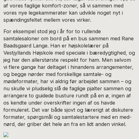
af vores faglige komfort-zoner, så vi sammen med
vores nye legekammerater kan udvikle noget nyt i
spændingsfeltet mellem vores virker.
For eksempel stod jeg i år for to rullende
samtalesaloner om bord på en bus sammen med Rane
Baadsgaard Lange. Han er højskolelærer på
Vestjyllands Højskole med speciale i bæredygtighed, og
jeg har den allerstørste respekt for ham. Men selvom
vi flere gange har deltaget i hinandens arrangementer,
og begge nørder med forskellige samtale- og
mødeformater, har vi aldrig før arbejdet sammen – og
nu skulle vi pludselig slå de faglige pjalter sammen og
arrangere to guidede busture rundt på en ø, ingen af
os kendte under overskrifter ingen af os havde
formuleret. Det var både sjovt og lærerigt at diskutere
formater, spørgsmål og samtalestartere med en med-
nørd, der griber det hele an fra en lidt anden vinkel.