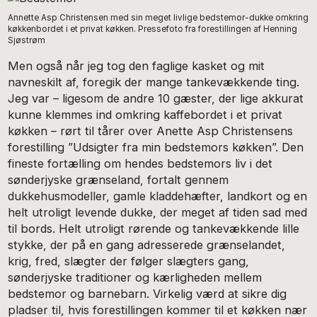
Annette Asp Christensen med sin meget livlige bedstemor-dukke omkring
køkkenbordet i et privat køkken. Pressefoto fra forestillingen af Henning
Sjøstrøm
Men også når jeg tog den faglige kasket og mit
navneskilt af, foregik der mange tankevækkende ting.
Jeg var – ligesom de andre 10 gæster, der lige akkurat
kunne klemmes ind omkring kaffebordet i et privat
køkken – rørt til tårer over Anette Asp Christensens
forestilling ”Udsigter fra min bedstemors køkken”. Den
fineste fortælling om hendes bedstemors liv i det
sønderjyske grænseland, fortalt gennem
dukkehusmodeller, gamle kladdehæfter, landkort og en
helt utroligt levende dukke, der meget af tiden sad med
til bords. Helt utroligt rørende og tankevækkende lille
stykke, der på en gang adresserede grænselandet,
krig, fred, slægter der følger slægters gang,
sønderjyske traditioner og kærligheden mellem
bedstemor og barnebarn. Virkelig værd at sikre dig
pladser til, hvis forestillingen kommer til et køkken nær