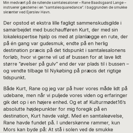
Min medvært på de rullende samtalesaloner – Rane Baadsgaard Lange –
instruerer gæsterne i en “samtalesquaredance”. I baggrunden de smukke
skrænter ved Ejerslev Havn.
Der opstod et ekstra lille fagligt sammenskudsgilde i
samarbejdet med buschaufføren Kurt, der med sin
lokalekspertise hjalp os med at planlægge en rute, der
på én gang var gudesmuk, endte på en herlig
destination præcis på det tidspunkt i samtalesalonens
forløb, hvor vi gerne vil ud af bussen for at lave lidt
større ”øvelser på gulv” end der var plads til i bussen –
og vendte tilbage til Nykøbing på præcis det rigtige
tidspunkt.
Både Kurt, Rane og jeg var på hver vores måde lidt på
udebane, men når vi puljede vores viden og erfaringer
gik det op i en højere enhed. Og et af Kulturmødet16’s
absolutte højdepunkter for mig foregik på en
destination, Kurt havde valgt. Med en samtaleøvelse,
Rane havde fundet på. I underskønne rammer, kun
Mors kan byde på: At stå i solen ved de smukke