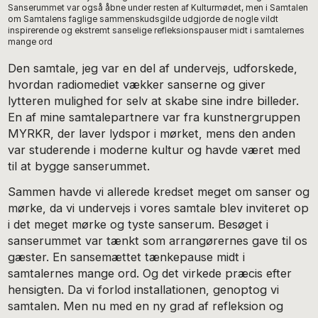
Sanserummet var også åbne under resten af Kulturmødet, men i Samtalen
om Samtalens faglige sammenskudsgilde udgjorde de nogle vildt
inspirerende og ekstremt sanselige refleksionspauser midt i samtalernes
mange ord
Den samtale, jeg var en del af undervejs, udforskede,
hvordan radiomediet vækker sanserne og giver
lytteren mulighed for selv at skabe sine indre billeder.
En af mine samtalepartnere var fra kunstnergruppen
MYRKR, der laver lydspor i mørket, mens den anden
var studerende i moderne kultur og havde været med
til at bygge sanserummet.
Sammen havde vi allerede kredset meget om sanser og
mørke, da vi undervejs i vores samtale blev inviteret op
i det meget mørke og tyste sanserum. Besøget i
sanserummet var tænkt som arrangørernes gave til os
gæster. En sansemættet tænkepause midt i
samtalernes mange ord. Og det virkede præcis efter
hensigten. Da vi forlod installationen, genoptog vi
samtalen. Men nu med en ny grad af refleksion og