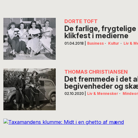
DORTE TOFT
De farlige, frygtelig
klikfest i medierne
01.04.2018
|
Business
·
Kultur
·
Liv & 
THOMAS CHRISTIANSEN
Det fremmede i det a
begivenheder og skæb
02.10.2020
|
Liv & Mennesker
·
Mindeo