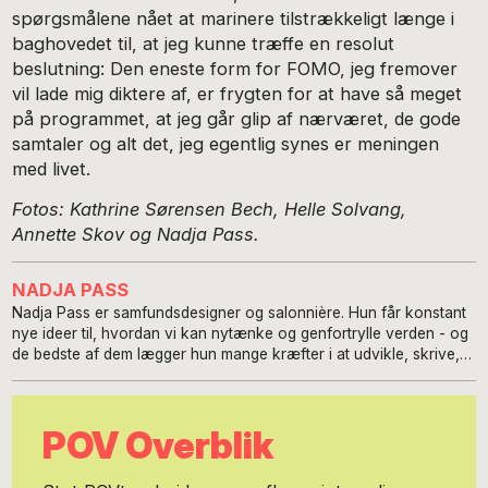
spørgsmålene nået at marinere tilstrækkeligt længe i
baghovedet til, at jeg kunne træffe en resolut
beslutning: Den eneste form for FOMO, jeg fremover
vil lade mig diktere af, er frygten for at have så meget
på programmet, at jeg går glip af nærværet, de gode
samtaler og alt det, jeg egentlig synes er meningen
med livet.
Fotos: Kathrine Sørensen Bech, Helle Solvang,
Annette Skov og Nadja Pass.
NADJA PASS
Nadja Pass er samfundsdesigner og salonnière. Hun får konstant
nye ideer til, hvordan vi kan nytænke og genfortrylle verden - og
de bedste af dem lægger hun mange kræfter i at udvikle, skrive,
producere og udgive som sit bidrag til det fælles bedste. Det er
gennem tiden blandt andet blevet til det tværvidenskabelige
kunstmagasin Reflexioner, Samfundslaboratoriet Borgerlyst,
POV Overblik
Samtalesaloner, Samtidens Akademi og samtalespilelt
Genopbyggerne. De seneste år har hun især koncentreret sig om
udviklingen af den nye internationale samtaleetikette Concopia,