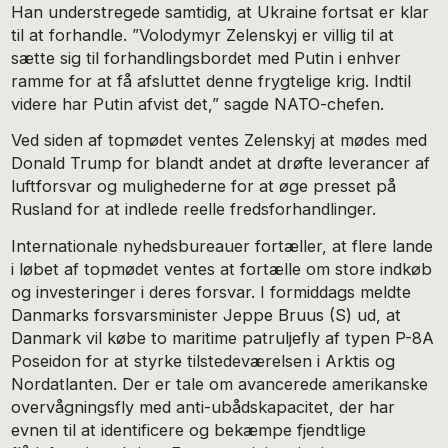
Han understregede samtidig, at Ukraine fortsat er klar
til at forhandle. ”Volodymyr Zelenskyj er villig til at
sætte sig til forhandlingsbordet med Putin i enhver
ramme for at få afsluttet denne frygtelige krig. Indtil
videre har Putin afvist det,” sagde NATO-chefen.
Ved siden af topmødet ventes Zelenskyj at mødes med
Donald Trump for blandt andet at drøfte leverancer af
luftforsvar og mulighederne for at øge presset på
Rusland for at indlede reelle fredsforhandlinger.
Internationale nyhedsbureauer fortæller, at flere lande
i løbet af topmødet ventes at fortælle om store indkøb
og investeringer i deres forsvar. I formiddags meldte
Danmarks forsvarsminister Jeppe Bruus (S) ud, at
Danmark vil købe to maritime patruljefly af typen P-8A
Poseidon for at styrke tilstedeværelsen i Arktis og
Nordatlanten. Der er tale om avancerede amerikanske
overvågningsfly med anti-ubådskapacitet, der har
evnen til at identificere og bekæmpe fjendtlige