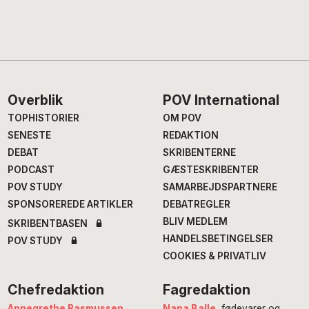
Footer
Overblik
POV International
TOPHISTORIER
OM POV
SENESTE
REDAKTION
DEBAT
SKRIBENTERNE
PODCAST
GÆSTESKRIBENTER
POV STUDY
SAMARBEJDSPARTNERE
SPONSOREREDE ARTIKLER
DEBATREGLER
BLIV MEDLEM
SKRIBENTBASEN
HANDELSBETINGELSER
POV STUDY
COOKIES & PRIVATLIV
Chefredaktion
Fagredaktion
Annegrethe Rasmussen
,
Nana Balle
, fødevarer og