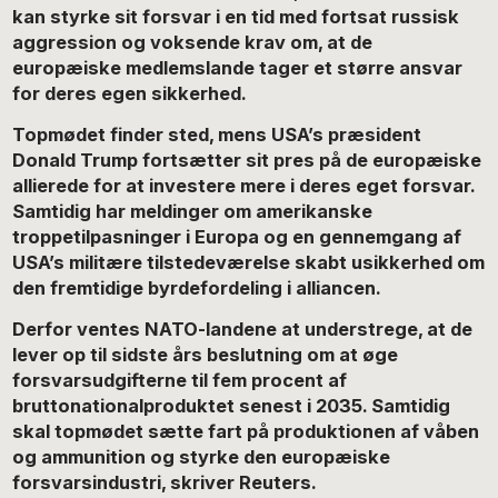
kan styrke sit forsvar i en tid med fortsat russisk
aggression og voksende krav om, at de
europæiske medlemslande tager et større ansvar
for deres egen sikkerhed.
Topmødet finder sted, mens USA’s præsident
Donald Trump fortsætter sit pres på de europæiske
allierede for at investere mere i deres eget forsvar.
Samtidig har meldinger om amerikanske
troppetilpasninger i Europa og en gennemgang af
USA’s militære tilstedeværelse skabt usikkerhed om
den fremtidige byrdefordeling i alliancen.
Derfor ventes NATO-landene at understrege, at de
lever op til sidste års beslutning om at øge
forsvarsudgifterne til fem procent af
bruttonationalproduktet senest i 2035. Samtidig
skal topmødet sætte fart på produktionen af våben
og ammunition og styrke den europæiske
forsvarsindustri, skriver Reuters.