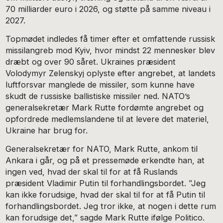
70 milliarder euro i 2026, og støtte på samme niveau i
2027.
Topmødet indledes få timer efter et omfattende russisk
missilangreb mod Kyiv, hvor mindst 22 mennesker blev
dræbt og over 90 såret. Ukraines præsident
Volodymyr Zelenskyj oplyste efter angrebet, at landets
luftforsvar manglede de missiler, som kunne have
skudt de russiske ballistiske missiler ned. NATO’s
generalsekretær Mark Rutte fordømte angrebet og
opfordrede medlemslandene til at levere det materiel,
Ukraine har brug for.
Generalsekretær for NATO, Mark Rutte, ankom til
Ankara i går, og på et pressemøde erkendte han, at
ingen ved, hvad der skal til for at få Ruslands
præsident Vladimir Putin til forhandlingsbordet. ”Jeg
kan ikke forudsige, hvad der skal til for at få Putin til
forhandlingsbordet. Jeg tror ikke, at nogen i dette rum
kan forudsige det,” sagde Mark Rutte ifølge Politico.