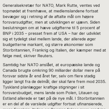
Generalsekretær for NATO, Mark Rutte, ventes ved
topmødet at fremhæve, at medlemslandene fortsat
bevæger sig i retning af de aftalte mål om højere
forsvarsudgifter, men at udviklingen er ujævn. Siden
beslutningen om at hæve udgifterne til 5 procent af
BNP i 2035 – presset frem af USA – har der udviklet
sig et tydeligt skel mellem lande, der allerede øger
budgetterne markant, og større økonomier som
Storbritannien, Frankrig og Italien, der kæmper med at
følge med, skriver Reuters.
Samtidig har NATO anslået, at europæiske lande og
Canada brugte omkring 90 milliarder dollar mere på
forsvar sidste år end året før, selv om flere stadig
ligger langt fra de delmål, der skal føre frem mod 2035.
Tyskland planlægger kraftige stigninger i sit
forsvarsbudget, mens lande som Polen, Litauen og
Estland allerede er tæt på de nye mål. I Storbritannien
er en del af de varslede udgifter fortsat ufinansierede,