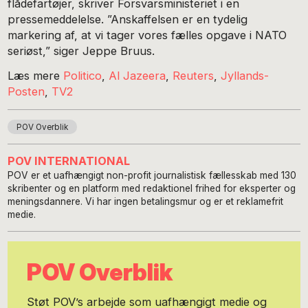
flådefartøjer, skriver Forsvarsministeriet i en
pressemeddelelse. ”Anskaffelsen er en tydelig
markering af, at vi tager vores fælles opgave i NATO
seriøst,” siger Jeppe Bruus.
Læs mere
Politico
,
Al Jazeera
,
Reuters
,
Jyllands-
Posten
,
TV2
POV Overblik
POV INTERNATIONAL
POV er et uafhængigt non-profit journalistisk fællesskab med 130
skribenter og en platform med redaktionel frihed for eksperter og
meningsdannere. Vi har ingen betalingsmur og er et reklamefrit
medie.
POV Overblik
Støt POV’s arbejde som uafhængigt medie og