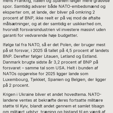
mens Frankrig, Italien og Spanien følger mere gradvise
spor. Samtidig advarer både NATO-embedsmænd og
eksperter om, at lande, der bliver på omkring 2
procent af BNP, ikke reelt er på vej mod de aftalte
målsætninger, og at der samtidig er usikkerhed om,
hvorvidt forsvarsindustrien vil investere massivt uden
garanti for vedvarende høje budgetter.
Ifølge tal fra NATO, så er det Polen, der bruger mest
på sit forsvar, i 2025 lå tallet på 4,5 procent af landets
BNP. Derefter følger Litauen, Letland og Estland.
Danmark brugte sidste år 3,2 procent af BNP på
forsvaret – samme tal som USA. Helt i bunden af
NATOs opgørelse for 2025 ligger lande som
Luxembourg, Tjekkiet, Spanien og Belgien, der ligger
på 2 procent.
Krigen i Ukraine bliver et andet hovedtema. NATO-
landene ventes at bekræfte deres fortsatte militære
støtte til Kyiv, blandt andet gennem et samlet tilsagn
om militært udstyr, træning og bistand til en værdi af