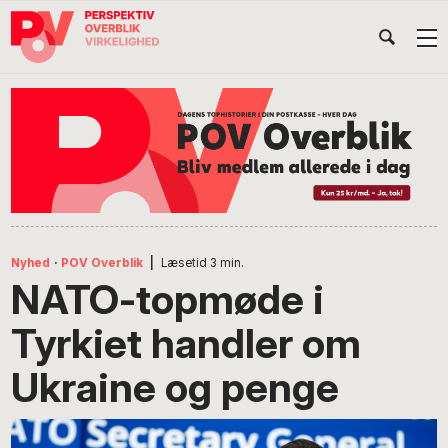
Gå
Skip
Gå
Head
direkte
til
direkte
til
indhold
til
Højr
primær
footer
Søg
på
navigation
POV
International
Nyhed
·
POV Overblik
|
Læsetid
3
min.
NATO-topmøde i
Tyrkiet handler om
Ukraine og penge