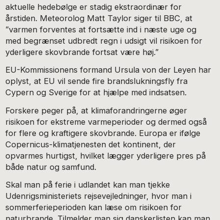
aktuelle hedebølge er stadig ekstraordinær for
årstiden. Meteorolog Matt Taylor siger til BBC, at
”varmen forventes at fortsætte ind i næste uge og
med begrænset udbredt regn i udsigt vil risikoen for
yderligere skovbrande fortsat være høj.”
EU-Kommissionens formand Ursula von der Leyen har
oplyst, at EU vil sende fire brandslukningsfly fra
Cypern og Sverige for at hjælpe med indsatsen.
Forskere peger på, at klimaforandringerne øger
risikoen for ekstreme varmeperioder og dermed også
for flere og kraftigere skovbrande. Europa er ifølge
Copernicus-klimatjenesten det kontinent, der
opvarmes hurtigst, hvilket lægger yderligere pres på
både natur og samfund.
Skal man på ferie i udlandet kan man tjekke
Udenrigsministeriets rejsevejledninger, hvor man i
sommerferieperioden kan læse om risikoen for
naturbrande. Tilmelder man sig danskerlisten kan man