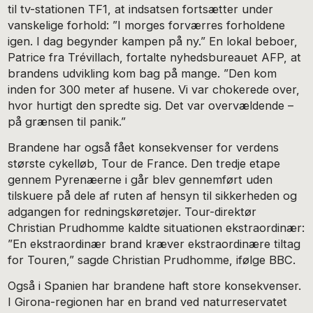
til tv-stationen TF1, at indsatsen fortsætter under
vanskelige forhold: ”I morges forværres forholdene
igen. I dag begynder kampen på ny.” En lokal beboer,
Patrice fra Trévillach, fortalte nyhedsbureauet AFP, at
brandens udvikling kom bag på mange. ”Den kom
inden for 300 meter af husene. Vi var chokerede over,
hvor hurtigt den spredte sig. Det var overvældende –
på grænsen til panik.”
Brandene har også fået konsekvenser for verdens
største cykelløb, Tour de France. Den tredje etape
gennem Pyrenæerne i går blev gennemført uden
tilskuere på dele af ruten af hensyn til sikkerheden og
adgangen for redningskøretøjer. Tour-direktør
Christian Prudhomme kaldte situationen ekstraordinær:
”En ekstraordinær brand kræver ekstraordinære tiltag
for Touren,” sagde Christian Prudhomme, ifølge BBC.
Også i Spanien har brandene haft store konsekvenser.
I Girona-regionen har en brand ved naturreservatet