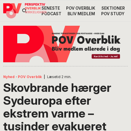
Gå
Skip
Gå
SENESTE
POV OVERBLIK
SEKTIONER
Header
direkte
til
direkte
PODCAST
BLIV MEDLEM
POV STUDY
til
indhold
til
Højre
primær
footer
Søg
på
navigation
POV
International
Nyhed
·
POV Overblik
|
Læsetid
2
min.
Skovbrande hærger
Sydeuropa efter
ekstrem varme –
tusinder evakueret