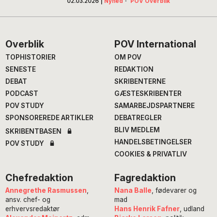
02.03.2026
|
Nyhed
·
POV Overblik
Footer
Overblik
POV International
TOPHISTORIER
OM POV
SENESTE
REDAKTION
DEBAT
SKRIBENTERNE
PODCAST
GÆSTESKRIBENTER
POV STUDY
SAMARBEJDSPARTNERE
SPONSOREREDE ARTIKLER
DEBATREGLER
BLIV MEDLEM
SKRIBENTBASEN
HANDELSBETINGELSER
POV STUDY
COOKIES & PRIVATLIV
Chefredaktion
Fagredaktion
Annegrethe Rasmussen
,
Nana Balle
, fødevarer og
ansv. chef- og
mad
erhvervsredaktør
Hans Henrik Fafner
, udland