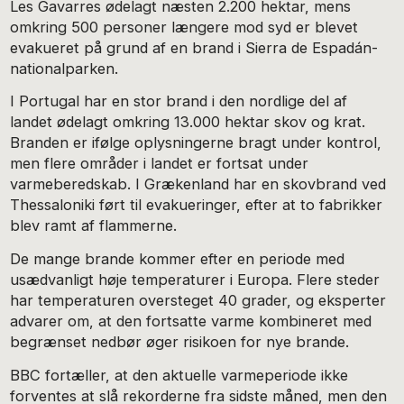
Les Gavarres ødelagt næsten 2.200 hektar, mens
omkring 500 personer længere mod syd er blevet
evakueret på grund af en brand i Sierra de Espadán-
nationalparken.
I Portugal har en stor brand i den nordlige del af
landet ødelagt omkring 13.000 hektar skov og krat.
Branden er ifølge oplysningerne bragt under kontrol,
men flere områder i landet er fortsat under
varmeberedskab. I Grækenland har en skovbrand ved
Thessaloniki ført til evakueringer, efter at to fabrikker
blev ramt af flammerne.
De mange brande kommer efter en periode med
usædvanligt høje temperaturer i Europa. Flere steder
har temperaturen oversteget 40 grader, og eksperter
advarer om, at den fortsatte varme kombineret med
begrænset nedbør øger risikoen for nye brande.
BBC fortæller, at den aktuelle varmeperiode ikke
forventes at slå rekorderne fra sidste måned, men den