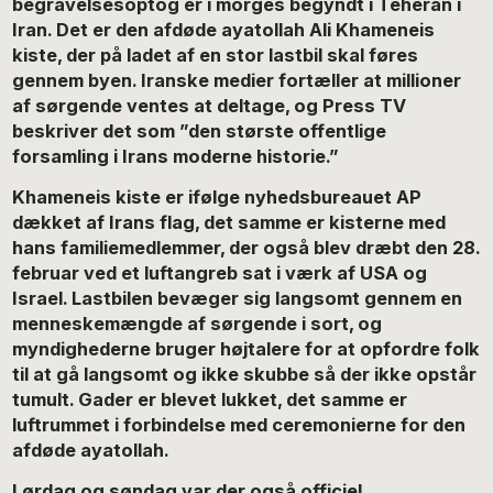
begravelsesoptog er i morges begyndt i Teheran i
Iran. Det er den afdøde ayatollah Ali Khameneis
kiste, der på ladet af en stor lastbil skal føres
gennem byen. Iranske medier fortæller at millioner
af sørgende ventes at deltage, og Press TV
beskriver det som ”den største offentlige
forsamling i Irans moderne historie.”
Khameneis kiste er ifølge nyhedsbureauet AP
dækket af Irans flag, det samme er kisterne med
hans familiemedlemmer, der også blev dræbt den 28.
februar ved et luftangreb sat i værk af USA og
Israel. Lastbilen bevæger sig langsomt gennem en
menneskemængde af sørgende i sort, og
myndighederne bruger højtalere for at opfordre folk
til at gå langsomt og ikke skubbe så der ikke opstår
tumult. Gader er blevet lukket, det samme er
luftrummet i forbindelse med ceremonierne for den
afdøde ayatollah.
Lørdag og søndag var der også officiel