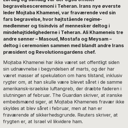
begravelsesceremoni i Teheran. Irans nye øverste
leder Mojtaba Khamenei, var fraværende ved sin
fars begravelse, hvor højtstående regime-
medlemmer og tisindvis af mennesker deltog i
mindehøjtidelighederne i Teheran. Ali Khameneis tre
andre sønner – Masoud, Mostafa og Meysam –
deltog i ceremonien sammen med blandt andre Irans
præsident og Revolutionsgardens chef.
Mojtaba Khamenei har ikke været set offentligt siden
sin udnævnelse i begyndelsen af marts, og der har
været masser af spekulation om hans tilstand, inklusiv
rygter om, at han skulle være blevet såret i de samme
amerikansk-israelske luftangreb, der dræbte faderen i
slutningen af februar. The Guardian skriver, at iranske
embedsmænd siger, at Mojtaba Khameneis fravær ikke
skyldes at blev såret i februar, men at han er
fraværende af sikkerhedsgrunde. Reuters skriver, at
frygten er, at Israel vil likvidere ham.