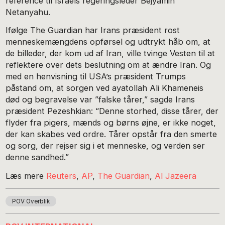
reference til Israels regeringsleder Bejyamin
Netanyahu.
Ifølge The Guardian har Irans præsident rost
menneskemængdens opførsel og udtrykt håb om, at
de billeder, der kom ud af Iran, ville tvinge Vesten til at
reflektere over dets beslutning om at ændre Iran. Og
med en henvisning til USA’s præsident Trumps
påstand om, at sorgen ved ayatollah Ali Khameneis
død og begravelse var ”falske tårer,” sagde Irans
præsident Pezeshkian: “Denne storhed, disse tårer, der
flyder fra pigers, mænds og børns øjne, er ikke noget,
der kan skabes ved ordre. Tårer opstår fra den smerte
og sorg, der rejser sig i et menneske, og verden ser
denne sandhed.”
Læs mere
Reuters
,
AP
,
The Guardian
,
Al Jazeera
POV Overblik