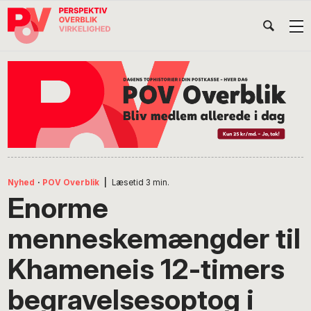
Gå
Skip
Gå
Head
direkte
til
direkte
til
indhold
til
Højr
primær
footer
Søg
på
navigation
POV
International
Nyhed
·
POV Overblik
|
Læsetid
3
min.
Enorme
menneskemængder til
Khameneis 12-timers
begravelsesoptog i