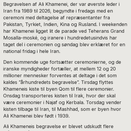
Begravelsen af Ali Khamenei, der var øverste leder i
Iran fra 1989 til 2026, begyndte i fredags med en
ceremoni med deltagelse af repræsentanter fra
Pakistan, Tyrkiet, Indien, Kina og Rusland. I weekenden
har Khamenei ligget lit de parade ved Teherans Grand
Mosalla-moské, og iranere i hundredetusindvis har
taget del i ceremonien og søndag blev erklæret for en
national fridag i hele Iran.
Den kommende uge fortsætter ceremonierne, og de
iranske myndigheder fortæller, at mellem 12 og 20
millioner mennesker forventes at deltage i det som
kaldes ”århundredets begravelse”. Tirsdag flyttes
Khameneis kiste til byen Qom til flere ceremonier.
Onsdag transporteres kisten til Irak, hvor der skal
være ceremonier i Najaf og Kerbala. Torsdag vender
kisten tilbage til Iran, til Mashhad, som er byen hvor
Ali Khamenei blev født i 1939.
Ali Khameneis begravelse er blevet udskudt flere