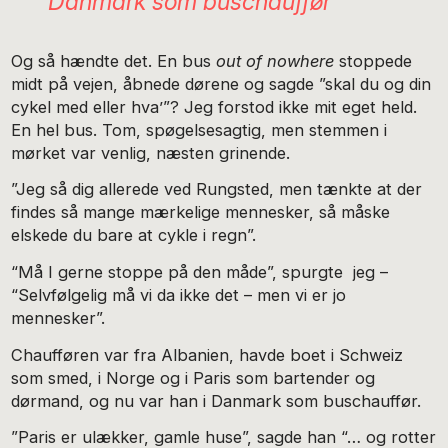
Danmark som buschauffør
Og så hændte det. En bus
out of nowhere
stoppede
midt på vejen, åbnede dørene og sagde ”skal du og din
cykel med eller hva’”? Jeg forstod ikke mit eget held.
En hel bus. Tom, spøgelsesagtig, men stemmen i
mørket var venlig, næsten grinende.
”Jeg så dig allerede ved Rungsted, men tænkte at der
findes så mange mærkelige mennesker, så måske
elskede du bare at cykle i regn”.
“Må I gerne stoppe på den måde”, spurgte jeg –
“Selvfølgelig må vi da ikke det – men vi er jo
mennesker”.
Chaufføren var fra Albanien, havde boet i Schweiz
som smed, i Norge og i Paris som bartender og
dørmand, og nu var han i Danmark som buschauffør.
”Paris er ulækker, gamle huse”, sagde han “… og rotter