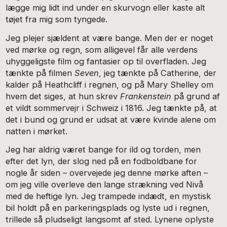
lægge mig lidt ind under en skurvogn eller kaste alt
tøjet fra mig som tyngede.
Jeg plejer sjældent at være bange. Men der er noget
ved mørke og regn, som alligevel får alle verdens
uhyggeligste film og fantasier op til overfladen. Jeg
tænkte på filmen
Seven
, jeg tænkte på Catherine, der
kalder på Heathcliff i regnen, og på Mary Shelley om
hvem det siges, at hun skrev
Frankenstein
på grund af
et vildt sommervejr i Schweiz i 1816. Jeg tænkte på, at
det i bund og grund er udsat at være kvinde alene om
natten i mørket.
Jeg har aldrig været bange for ild og torden, men
efter det lyn, der slog ned på en fodboldbane for
nogle år siden – overvejede jeg denne mørke aften –
om jeg ville overleve den lange strækning ved Nivå
med de heftige lyn. Jeg trampede indædt, en mystisk
bil holdt på en parkeringsplads og lyste ud i regnen,
trillede så pludseligt langsomt af sted. Lynene oplyste