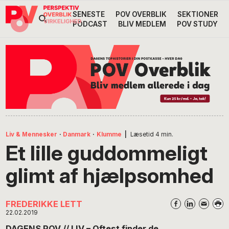
Gå
Skip
Gå
SENESTE
POV OVERBLIK
SEKTIONER
Header
direkte
til
direkte
PODCAST
BLIV MEDLEM
POV STUDY
til
indhold
til
Højre
primær
footer
Søg
på
navigation
POV
International
Liv & Mennesker
·
Danmark
·
Klumme
|
Læsetid
4
min.
Et lille guddommeligt
glimt af hjælpsomhed
FREDERIKKE LETT
22.02.2019
DAGENS POV // LIV – Oftest finder de