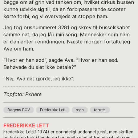
begge om af grin ved tanken om, hvilket cirkus bussen
kunne udvikle sig til, da en forbipasserende scooter
kørte forbi, og vi overvejede at stoppe ham.
Jeg tog busnummeret 3281 og skrev til busselskabet
samme nat, da jeg lå i min seng. Mennesker som ham
er diamanter i erindringen. Næste morgen fortalte jeg
Ava om ham.
“Hvor er han sød”, sagde Ava. “Hvor er han sød.
Behøvede du slet ikke betale?”
“Nej, Ava det gjorde, jeg ikke”. ​
Topfoto: Pxhere
Dagens POV
Frederikke Lett
regn
torden
FREDERIKKE LETT
Frederikke Lett(f. 1974) er oprindeligt uddannet jurist, men skriften
og kulturen trak i hende og hun endte med at forlade sit job som