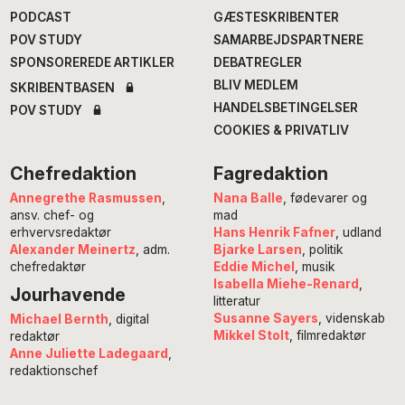
PODCAST
GÆSTESKRIBENTER
POV STUDY
SAMARBEJDSPARTNERE
SPONSOREREDE ARTIKLER
DEBATREGLER
BLIV MEDLEM
SKRIBENTBASEN
HANDELSBETINGELSER
POV STUDY
COOKIES & PRIVATLIV
Chefredaktion
Fagredaktion
Annegrethe Rasmussen
,
Nana Balle
, fødevarer og
ansv. chef- og
mad
erhvervsredaktør
Hans Henrik Fafner
, udland
Alexander Meinertz
, adm.
Bjarke Larsen
, politik
chefredaktør
Eddie Michel
, musik
Isabella Miehe-Renard
,
Jourhavende
litteratur
Susanne Sayers
, videnskab
Michael Bernth
, digital
Mikkel Stolt
, filmredaktør
redaktør
Anne Juliette Ladegaard
,
redaktionschef