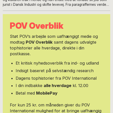
jurist i Dansk Industri og skifte levevej. Fra paragraffernes verden
til kunsten og kulturens. Hun er tekstforfatter og skribent og har
skrevet for adskillige film-medier og er fast klummeskribent på
ALT for Damerne. Du kan følge hende på hendes egen blog,
POV Overblik
Frederikkes fokus.
Støt POV’s arbejde som uafhængigt medie og
modtag
POV Overblik
samt dagens udvalgte
tophistorier alle hverdage, direkte i din
postkasse.
Et kritisk nyhedsoverblik fra ind- og udland
Indsigt baseret på selvstændig research
Dagens tophistorier fra POV International
I din indbakke
alle hverdage
kl. 12.00
Betal med
MobilePay
For kun 25 kr. om måneden giver du POV
International mulighed for at bringe uafhængig