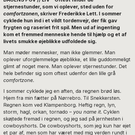
stjernestunder, som vi oplever, sted uden for
comfortzonen
, skriver Frederikke Lett. I sommer
cyklede hun ind i et vildt tordenvejr, der fik gav
frygten og raseriet frit spil. Men ud af ingenting
kom et fremmed menneske hende til hjælp og et af
livets smukke øjeblikke udfoldede sig.
Man møder mennesker, man ikke glemmer. Man
oplever uforglemmelige øjeblikke, et lille guddommeligt
glimt af noget mere. Man oplever stjernestunder. Det
hele befinder sig som oftest udenfor den lille grå
comfortzone
.
I sommer cyklede jeg en aften, da regnen brød løs.
Hjem fra min fætter på Nørrebro. Til Snekkersten.
Regnen kom ved Klampenborg. Heftig regn, lyn,
storm, hagl, orkan, tornado –
you name it
. Cyklen
skøjtede fremad i regnen, og jeg sad på jernhesten i
cowboyshorts. De cowboyshorts, som jeg kun har ejet
et par af, men som har været med mig verden rundt i