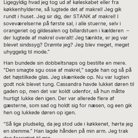
Ligegyldig hvad jeg tog ud af køleskabet eller fra
køkkenhylderne, så lugtede det af makrel! Jeg gik
rundt i huset. Jeg sir dig, der STANK af makrel! I
soveværelserne på første sal, i alle stuerne, selv i
orangeriet og gildesalen og billardstuen i kælderen –
der lugtede af makrel overalt! Jeg tænkte, er jeg var
blevet sindssyg? Drømte jeg? Jeg blev meget, meget
uhyggelig til mode.”
Han bundede sin dobbeltsnaps og bestilte en mere.
”Den smagte sgu osse af makrel,” sagde han og så på
det højstilkede glas. Jeg skænkede op. Nu var lugten
godt nok blevet tung. Cassandra havde lukket døren til
gaden op, men det var koldt udenfor, så hun måtte
hurtigt lukke den igen. Der var allerede flere af
gæsterne, som sad og holdt sig for næsen, og een gik
hen og lukkede døren op igen.
“Så lige pludselig, da jeg stod ude i køkkenet, hørte jeg
en stemme.” Han lagde hånden på min arm. Jeg trak