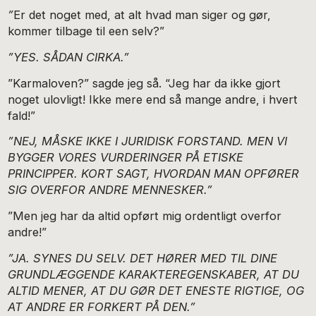
”
Er det noget med, at alt hvad man siger og gør,
kommer tilbage til een selv?”
”YES. SÅDAN CIRKA.”
”Karmaloven?” sagde jeg så. “Jeg har da ikke gjort
noget ulovligt! Ikke mere end så mange andre, i hvert
fald!”
”NEJ, MÅSKE IKKE I JURIDISK FORSTAND. MEN VI
BYGGER VORES VURDERINGER PÅ ETISKE
PRINCIPPER. KORT SAGT, HVORDAN MAN OPFØRER
SIG OVERFOR ANDRE MENNESKER.”
”Men jeg har da altid opført mig ordentligt overfor
andre!”
”JA. SYNES DU SELV. DET HØRER MED TIL DINE
GRUNDLÆGGENDE KARAKTEREGENSKABER, AT DU
ALTID MENER, AT DU GØR DET ENESTE RIGTIGE, OG
AT ANDRE ER FORKERT PÅ DEN.”