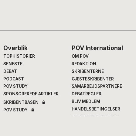
Footer
Overblik
POV International
TOPHISTORIER
OM POV
SENESTE
REDAKTION
DEBAT
SKRIBENTERNE
PODCAST
GÆSTESKRIBENTER
POV STUDY
SAMARBEJDSPARTNERE
SPONSOREREDE ARTIKLER
DEBATREGLER
BLIV MEDLEM
SKRIBENTBASEN
HANDELSBETINGELSER
POV STUDY
COOKIES & PRIVATLIV
Chefredaktion
Fagredaktion