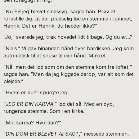
den forsigtigt til mig.
”Nu ER jeg blevet sindssyg, sagde han. Prøv at
forestille dig, at der pludselig lød en stemme i rummet,
Henrik. Det er Henrik, du hedder ikke?”
”Jo,” svarede jeg, trak hovedet lidt tilbage. Og du er…?
”Niels.” Vi gav hinanden hånd over bardisken. Jeg kom
automatisk til at snuse til min hånd. Makrel.
”Nå, men det lød som om den stemme kom fra loftet,”
sagde han. ”Men da jeg kiggede derop, var alt som det
plejede.”
“Hvem er du?” spurgte jeg.
“
JEG ER DIN KARMA
,” lød det så. Med en dyb,
rungende stemme. Som i en kirke.
“Min karma? Hvordan?”
“
DIN DOM ER BLEVET AFSAGT
,” messede stemmen.