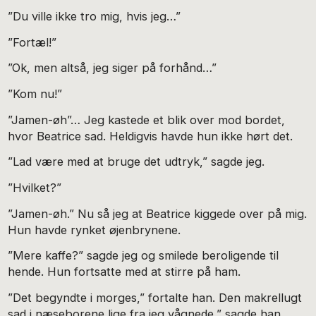
”Du ville ikke tro mig, hvis jeg…”
”Fortæl!”
”Ok, men altså, jeg siger på forhånd…”
”Kom nu!”
”Jamen-øh”… Jeg kastede et blik over mod bordet,
hvor Beatrice sad. Heldigvis havde hun ikke hørt det.
”Lad være med at bruge det udtryk,” sagde jeg.
”Hvilket?”
”Jamen-øh.” Nu så jeg at Beatrice kiggede over på mig.
Hun havde rynket øjenbrynene.
”Mere kaffe?” sagde jeg og smilede beroligende til
hende. Hun fortsatte med at stirre på ham.
”Det begyndte i morges,” fortalte han. Den makrellugt
sad i næseborene lige fra jeg vågnede,” sagde han.