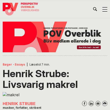
Gå
Skip
Gå
Head
direkte
til
direkte
til
indhold
til
Højr
primær
footer
Søg
på
navigation
POV
International
Bøger
·
Essays
|
Læsetid
7
min.
Henrik Strube:
Livsvarig makrel
HENRIK STRUBE
musiker, forfatter, skribent