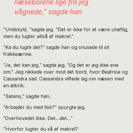
næseborene lige fra jeg
vågnede,” sagde han
”Undskyld, “sagde jeg. ”Det er ikke for at være uhøflig,
men du lugter altså af makrel.”
”Ka du lugte det?” sagde han og snusede til sit
frakkeærme.
”Ja, det kan jeg,” sagde jeg. ”Og det er jeg ikke ene
om.” Jeg nikkede over mod det bord, hvor Beatrice og
Cassandra sad. Cassandra viftede sig om næsen med
en ølbrik.
”Satans,” sagde han.
”Arbejder du med fisk?” spurgte jeg.
”Overhovedet ikke. Det…det…”
”Hvorfor lugter du så af makrel?