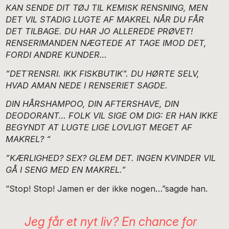
KAN SENDE DIT TØJ TIL KEMISK RENSNING, MEN
DET VIL STADIG LUGTE AF MAKREL NÅR DU FÅR
DET TILBAGE. DU HAR JO ALLEREDE PRØVET!
RENSERIMANDEN NÆGTEDE AT TAGE IMOD DET,
FORDI ANDRE KUNDER…
”DET´RENSRI. IKK FISKBUTIK”. DU HØRTE SELV,
HVAD AMAN NEDE I RENSERIET SAGDE.
DIN HÅRSHAMPOO, DIN AFTERSHAVE, DIN
DEODORANT… FOLK VIL SIGE OM DIG: ER HAN IKKE
BEGYNDT AT LUGTE LIGE LOVLIGT MEGET AF
MAKREL? “
”KÆRLIGHED? SEX? GLEM DET. INGEN KVINDER VIL
GÅ I SENG MED EN MAKREL.”
“Stop! Stop! Jamen er der ikke nogen…”sagde han.
Jeg får et nyt liv? En chance for