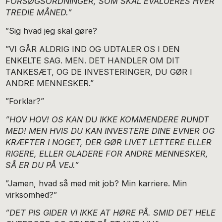
FORSØGSORDNINGER, SOM SKAL EVALUERES HVER
TREDIE MÅNED.”
”Sig hvad jeg skal gøre?
”VI GÅR ALDRIG IND OG UDTALER OS I DEN
ENKELTE SAG. MEN. DET HANDLER OM DIT
TANKESÆT, OG DE INVESTERINGER, DU GØR I
ANDRE MENNESKER.”
”Forklar?”
”HOV HOV! OS KAN DU IKKE KOMMENDERE RUNDT
MED! MEN HVIS DU KAN INVESTERE DINE EVNER OG
KRÆFTER I NOGET, DER GØR LIVET LETTERE ELLER
RIGERE, ELLER GLADERE FOR ANDRE MENNESKER,
SÅ ER DU PÅ VEJ.”
”Jamen, hvad så med mit job? Min karriere. Min
virksomhed?”
”DET PIS GIDER VI IKKE AT HØRE PÅ. SMID DET HELE