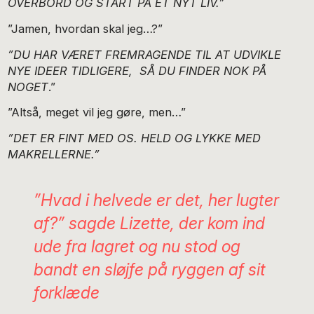
OVERBORD OG START PÅ ET NYT LIV.”
”Jamen, hvordan skal jeg…?”
”DU HAR VÆRET FREMRAGENDE TIL AT UDVIKLE
NYE IDEER TIDLIGERE, SÅ DU FINDER NOK PÅ
NOGET
.”
”Altså, meget vil jeg gøre, men…”
”DET ER FINT MED OS. HELD OG LYKKE MED
MAKRELLERNE.”
”Hvad i helvede er det, her lugter
af?” sagde Lizette, der kom ind
ude fra lagret og nu stod og
bandt en sløjfe på ryggen af sit
forklæde