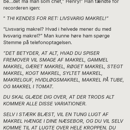
be…det må man som chef,” Henry!” Han tændte for
recorderen igen:
”
THI KENDES FOR RET: LIVSVARIG MAKREL!”
“Livsvarig makrel? Hvad i helvede mener du med
livsvarig makrel?” Man kunne høre ham spørge
Stemme på telefonoptagelsen.
”DET BETYDER, AT ALT, HVAD DU SPISER
FREMOVER VIL SMAGE AF MAKREL, GAMMEL
MAKREL, GÆRET MAKREL, RØGET MAKREL, STEGT
MAKREL, KOGT MAKREL, SYLTET MAKREL,
MAKRELGUF, HVIDLØGSMAKREL, MAKREL PÅ TUBE,
OG MAKREL I TOMAT.
DU SKAL GLÆDE DIG OVER, AT DER TRODS ALT
KOMMER ALLE DISSE VARIATIONER.
SELV I STÆRK BLÆST, VIL EN TUNG LUGT AF
MAKREL HÆNGE I DINE NÆSEBOR, OG DU VIL SELV
KOMME TIL AT LUGTE OVER HELE KROPPEN. DU