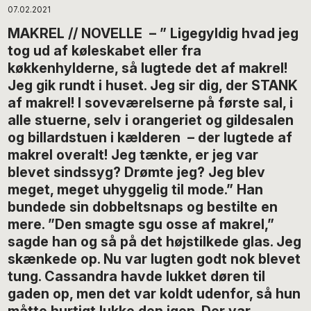
07.02.2021
MAKREL // NOVELLE – ” Ligegyldig hvad jeg
tog ud af køleskabet eller fra
køkkenhylderne, så lugtede det af makrel!
Jeg gik rundt i huset. Jeg sir dig, der STANK
af makrel! I soveværelserne på første sal, i
alle stuerne, selv i orangeriet og gildesalen
og billardstuen i kælderen – der lugtede af
makrel overalt! Jeg tænkte, er jeg var
blevet sindssyg? Drømte jeg? Jeg blev
meget, meget uhyggelig til mode.” Han
bundede sin dobbeltsnaps og bestilte en
mere. ”Den smagte sgu osse af makrel,”
sagde han og så på det højstilkede glas. Jeg
skænkede op. Nu var lugten godt nok blevet
tung. Cassandra havde lukket døren til
gaden op, men det var koldt udenfor, så hun
måtte hurtigt lukke den igen. Der var