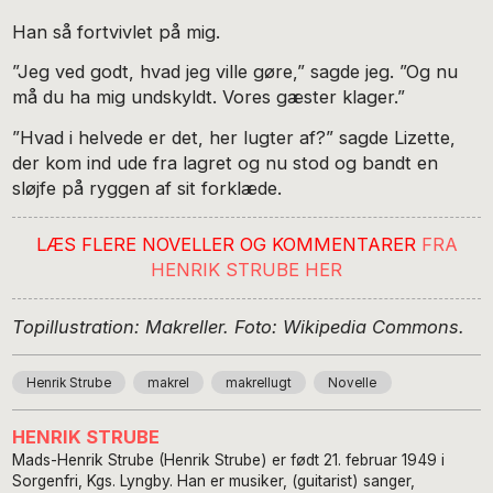
Han så fortvivlet på mig.
”Jeg ved godt, hvad jeg ville gøre,” sagde jeg. ”Og nu
må du ha mig undskyldt. Vores gæster klager.”
”Hvad i helvede er det, her lugter af?” sagde Lizette,
der kom ind ude fra lagret og nu stod og bandt en
sløjfe på ryggen af sit forklæde.
LÆS FLERE NOVELLER OG KOMMENTARER
FRA
HENRIK STRUBE HER
Topillustration: Makreller. Foto: Wikipedia Commons.
Henrik Strube
makrel
makrellugt
Novelle
HENRIK STRUBE
Mads-Henrik Strube (Henrik Strube) er født 21. februar 1949 i
Sorgenfri, Kgs. Lyngby. Han er musiker, (guitarist) sanger,