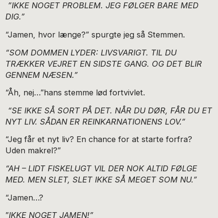
”IKKE NOGET PROBLEM. JEG FØLGER BARE MED
DIG.”
“Jamen, hvor længe?” spurgte jeg så Stemmen.
“SOM DOMMEN LYDER: LIVSVARIGT. TIL DU
TRÆKKER VEJRET EN SIDSTE GANG. OG DET BLIR
GENNEM NÆSEN.”
“Åh, nej…”hans stemme lød fortvivlet.
“SE IKKE SÅ SORT PÅ DET. NÅR DU DØR, FÅR DU ET
NYT LIV. SÅDAN ER REINKARNATIONENS LOV.”
“Jeg får et nyt liv? En chance for at starte forfra?
Uden makrel?”
“AH – LIDT FISKELUGT VIL DER NOK ALTID FØLGE
MED. MEN SLET, SLET IKKE SÅ MEGET SOM NU.”
“Jamen…?
”
IKKE NOGET JAMEN!”