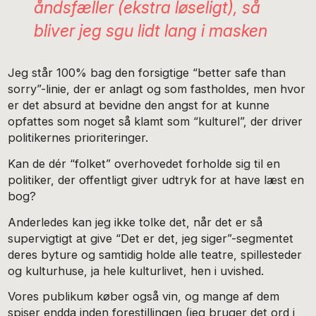
åndsfæller (ekstra løseligt), så
bliver jeg sgu lidt lang i masken
Jeg står 100% bag den forsigtige “better safe than
sorry”-linie, der er anlagt og som fastholdes, men hvor
er det absurd at bevidne den angst for at kunne
opfattes som noget så klamt som “kulturel”, der driver
politikernes prioriteringer.
Kan de dér “folket” overhovedet forholde sig til en
politiker, der offentligt giver udtryk for at have læst en
bog?
Anderledes kan jeg ikke tolke det, når det er så
supervigtigt at give “Det er det, jeg siger”-segmentet
deres byture og samtidig holde alle teatre, spillesteder
og kulturhuse, ja hele kulturlivet, hen i uvished.
Vores publikum køber også vin, og mange af dem
spiser endda inden forestillingen (jeg bruger det ord i