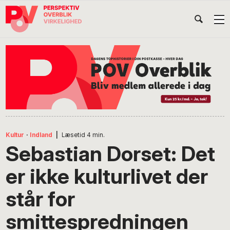
Gå
Skip
Gå
Head
direkte
til
direkte
til
indhold
til
Højr
primær
footer
Søg
på
navigation
POV
International
Kultur
·
Indland
|
Læsetid
4
min.
Sebastian Dorset: Det
er ikke kulturlivet der
står for
smittespredningen