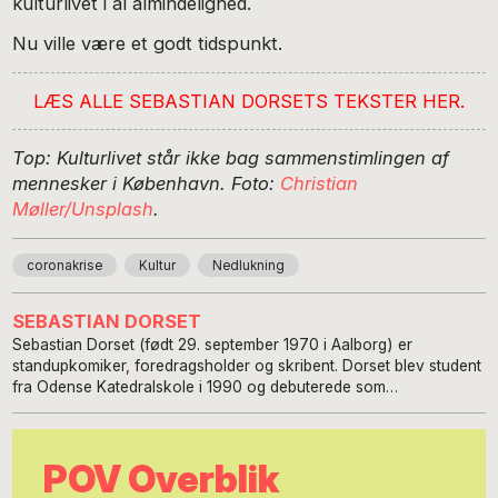
kulturlivet i al almindelighed.
Nu ville være et godt tidspunkt.
LÆS ALLE SEBASTIAN DORSETS TEKSTER HER.
Top: Kulturlivet står ikke bag sammenstimlingen af
mennesker i København. Foto:
Christian
Møller/Unsplash
.
coronakrise
Kultur
Nedlukning
SEBASTIAN DORSET
Sebastian Dorset (født 29. september 1970 i Aalborg) er
standupkomiker, foredragsholder og skribent. Dorset blev student
fra Odense Katedralskole i 1990 og debuterede som
standupkomiker i 1995 på Britannia i København. Han er uddannet
journalist fra DJH i 1997. I 2003 medvirkede han i
standuptourneen Fem på flugt med Mikael Wul Mikael Wulff, Omar
POV Overblik
Marzouk, Lasse Rimmer og Carsten Bang. Har flere gange
deltaget i TV2 Zulu programmet Stand-up.dk. Han har medvirket i