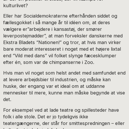
kulturlivet?
Eller har Socialdemokraterne efterhånden siddet og
fællesgokket i så mange år til idéen om, at deres
vælgere er”arbejdere i kansastøj, der smører
leverpostejmadder”, at man forveksler danskerne med
Ekstra Bladets “Nationen!” og tror, at hvis man virker
bare moderat interesseret i noget med et højere lixtal
end “Vild med dans” vil folket slynge fæcesklumper
efter én, som var de chimpanserne i Zoo.
Hvis man vil noget som helst andet med samfundet end
at levere arbejdsbier til industrien, og måske kan
huske, der engang var et ideal om at uddanne
mennesker til mere, kunne man måske begynde at vise
det.
For eksempel ved at lade teatre og spillesteder have
folk i alle stole. Det er jo tydeligvis ikke
teatergængerne, der står for smittespredningen – eller