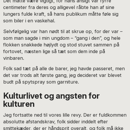
Det måtte være vigtigt, for hans ansigt var fyrre
centimeter fra deres og alligevel råbte han af sine
lungers fulde kraft, så hans publikum måtte føle sig
som biler i en vaskehal.
Selvfølgelig var han nødt til at skrue op, for der var –
som man sagde i min ungdom – “gang i den”, og hele
flokken snakkede højlydt og stod stuvet sammen på
fortovet, næsten lige så tæt som dem inde på
vinbaren.
Folk sad tæt på alle de barer, jeg havde passeret, men
det var trods alt første gang, jeg decideret var blevet
budt på spytspray som garniture.
Kulturlivet og angsten for
kulturen
Jeg fortsatte ned til vores lille revy. Der er fuldkommen
absolutte afstandskrav, folk sidder inddelt efter
smittekæder, der er håndsprit overalt, og folk må ikke