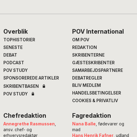
Footer
Overblik
POV International
TOPHISTORIER
OM POV
SENESTE
REDAKTION
DEBAT
SKRIBENTERNE
PODCAST
GÆSTESKRIBENTER
POV STUDY
SAMARBEJDSPARTNERE
SPONSOREREDE ARTIKLER
DEBATREGLER
BLIV MEDLEM
SKRIBENTBASEN
HANDELSBETINGELSER
POV STUDY
COOKIES & PRIVATLIV
Chefredaktion
Fagredaktion
Annegrethe Rasmussen
,
Nana Balle
, fødevarer og
ansv. chef- og
mad
erhvervsredaktør
Hans Henrik Fafner
, udland