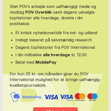
det årlige standupshow til fordel for Unicef, Talegaver til Børn i
Støt POV’s arbejde som uafhængigt medie og
1997 og i årrækken 2003-2008, hvor han var vært sammen med
modtag
POV Overblik
samt dagens udvalgte
Anders Fjelsted i 2006. Fra 2003 til 2007 var han bagsideskribent
tophistorier alle hverdage, direkte i din
på gratisavisen Urban. Fra 2003 til 2009 arbejdede han som
redaktør på DRs satireredaktion Tjenesten, der sendte på både
postkasse.
P3 og DR2. Sebastian Dorset blev brugt som vært på 6'erens
komiske talentshow "Danmarks næste Comedy-stjerne". Han har
Et kritisk nyhedsoverblik fra ind- og udland
desuden skrevet materiale til Mette Lisby, Jarl Friis Mikkelsen, Jan
Indsigt baseret på selvstændig research
Gintberg og Tobias Dybvads program Dybvaaaaad! på TV 2 Zulu,
ligesom han i 2008 var medskribent på taler for Villy Søvndal
Dagens tophistorier fra POV International
(SF). Hvis man vil honorere Sebastian for hans arbejde på POV
I din indbakke
alle hverdage
kl. 12.00
kan man donere til ham på hans Mobile Pay: 22 13 11 62
Betal med
MobilePay
For kun 25 kr. om måneden giver du POV
International mulighed for at bringe uafhængig
kvalitetsjournalistik.