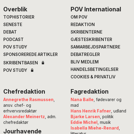
Footer
Overblik
POV International
TOPHISTORIER
OM POV
SENESTE
REDAKTION
DEBAT
SKRIBENTERNE
PODCAST
GÆSTESKRIBENTER
POV STUDY
SAMARBEJDSPARTNERE
SPONSOREREDE ARTIKLER
DEBATREGLER
BLIV MEDLEM
SKRIBENTBASEN
HANDELSBETINGELSER
POV STUDY
COOKIES & PRIVATLIV
Chefredaktion
Fagredaktion
Annegrethe Rasmussen
,
Nana Balle
, fødevarer og
ansv. chef- og
mad
erhvervsredaktør
Hans Henrik Fafner
, udland
Alexander Meinertz
, adm.
Bjarke Larsen
, politik
chefredaktør
Eddie Michel
, musik
Isabella Miehe-Renard
,
Jourhavende
litteratur