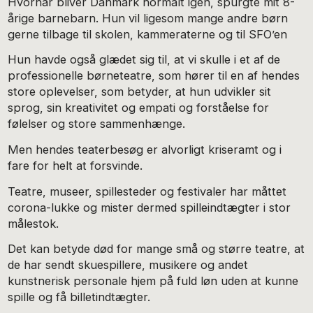
Hvornår bliver Danmark normalt igen, spurgte mit 8-
årige barnebarn. Hun vil ligesom mange andre børn
gerne tilbage til skolen, kammeraterne og til SFO’en
Hun havde også glædet sig til, at vi skulle i et af de
professionelle børneteatre, som hører til en af hendes
store oplevelser, som betyder, at hun udvikler sit
sprog, sin kreativitet og empati og forståelse for
følelser og store sammenhænge.
Men hendes teaterbesøg er alvorligt kriseramt og i
fare for helt at forsvinde.
Teatre, museer, spillesteder og festivaler har måttet
corona-lukke og mister dermed spilleindtægter i stor
målestok.
Det kan betyde død for mange små og større teatre, at
de har sendt skuespillere, musikere og andet
kunstnerisk personale hjem på fuld løn uden at kunne
spille og få billetindtægter.