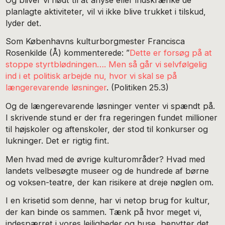
planlagte aktiviteter, vil vi ikke blive trukket i tilskud,
lyder det.
Som Københavns kulturborgmester Francisca
Rosenkilde (Å) kommenterede: ”
Dette er forsøg på at
stoppe styrtblødningen…. Men så går vi selvfølgelig
ind i et politisk arbejde nu, hvor vi skal se på
længerevarende løsninger
. (Politiken 25.3)
Og de længerevarende løsninger venter vi spændt på.
I skrivende stund er der fra regeringen fundet millioner
til højskoler og aftenskoler, der stod til konkurser og
lukninger. Det er rigtig fint.
Men hvad med de øvrige kulturområder? Hvad med
landets velbesøgte museer og de hundrede af børne
og voksen-teatre, der kan risikere at dreje nøglen om.
I en krisetid som denne, har vi netop brug for kultur,
der kan binde os sammen. Tænk på hvor meget vi,
indespærret i vores lejligheder og huse, benytter det