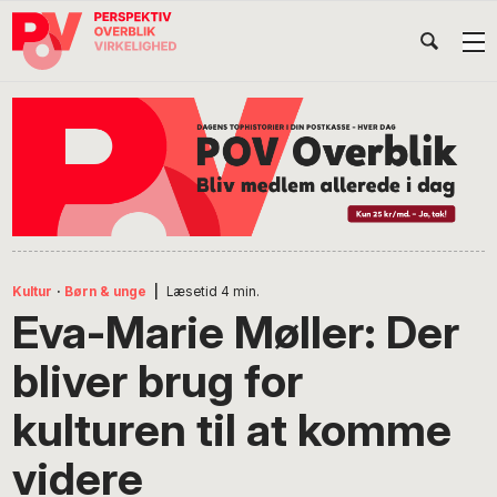
Gå
Skip
Gå
Head
direkte
til
direkte
til
indhold
til
Højr
primær
footer
Søg
på
navigation
POV
International
Kultur
·
Børn & unge
|
Læsetid
4
min.
Eva-Marie Møller: Der
bliver brug for
kulturen til at komme
videre