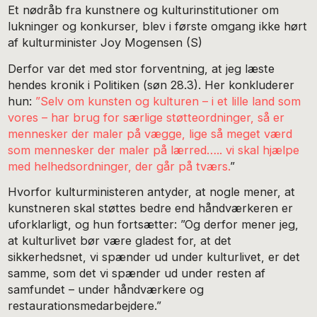
Et nødråb fra kunstnere og kulturinstitutioner om
lukninger og konkurser, blev i første omgang ikke hørt
af kulturminister Joy Mogensen (S)
Derfor var det med stor forventning, at jeg læste
hendes kronik i Politiken (søn 28.3). Her konkluderer
hun:
”Selv om kunsten og kulturen – i et lille land som
vores – har brug for særlige støtteordninger, så er
mennesker der maler på vægge, lige så meget værd
som mennesker der maler på lærred….. vi skal hjælpe
med helhedsordninger, der går på tværs.
”
Hvorfor kulturministeren antyder, at nogle mener, at
kunstneren skal støttes bedre end håndværkeren er
uforklarligt, og hun fortsætter: ”Og derfor mener jeg,
at kulturlivet bør være gladest for, at det
sikkerhedsnet, vi spænder ud under kulturlivet, er det
samme, som det vi spænder ud under resten af
samfundet – under håndværkere og
restaurationsmedarbejdere.”