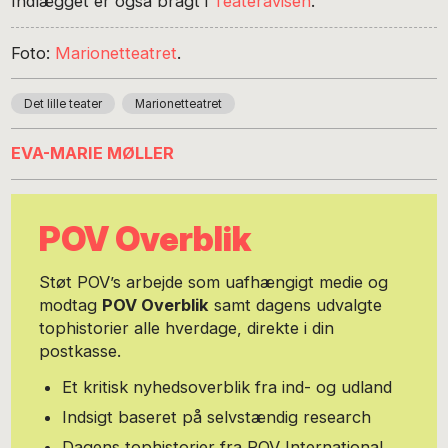
Indlægget er også bragt i
Teateravisen
.
Foto:
Marionetteatret
.
Det lille teater
Marionetteatret
EVA-MARIE MØLLER
POV Overblik
Støt POV’s arbejde som uafhængigt medie og
modtag
POV Overblik
samt dagens udvalgte
tophistorier alle hverdage, direkte i din
postkasse.
Et kritisk nyhedsoverblik fra ind- og udland
Indsigt baseret på selvstændig research
Dagens tophistorier fra POV International