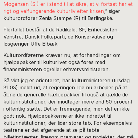
Mogensen (S ) er i stand til at sikre, at vi fortsat har et
rigt og velfungerende kulturliv efter krisen
,” siger
kulturordfører Zenia Stampe (R) til Berlingske.
Flertallet består af de Radikale, SF, Enhedslisten,
Venstre, Dansk Folkeparti, de Konservative og
løsgænger Uffe Elbæk.
Kulturordførerne kræver nu, at forhandlinger om
hjælpepakker til kulturlivet også føres med
finansministeren og/eller erhvervsministeren.
Så vidt jeg er orienteret, har kulturministeren (tirsdag
31.03) meldt ud, at regeringen lige nu arbejder på at
åbne de generelle hjælpepakker til også at gælde de
kulturinstitutioner, der modtager mere end 50 procent
i offentlig støtte. Det er fremragende, men det er ikke
godt nok. Hjælpepakkerne er ikke indrettet til
kulturinstitutioner, der lider store tab. For eksempelvis
teatrene er det afgørende at se på tabte
billetindtægter, ligesom premierer og projekter, der må