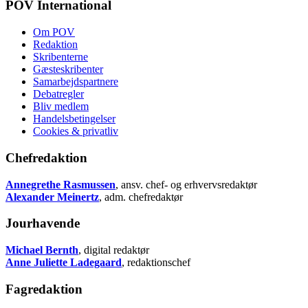
POV International
Om POV
Redaktion
Skribenterne
Gæsteskribenter
Samarbejdspartnere
Debatregler
Bliv medlem
Handelsbetingelser
Cookies & privatliv
Chefredaktion
Annegrethe Rasmussen
, ansv. chef- og erhvervsredaktør
Alexander Meinertz
, adm. chefredaktør
Jourhavende
Michael Bernth
, digital redaktør
Anne Juliette Ladegaard
, redaktionschef
Fagredaktion