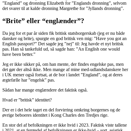
”England” og dronning Elizabeth for ”Englands dronning”, selvom
det svarer til at kalde dronning Margrethe for ”Jyllands dronning”.
“Brite” eller “englænder”?
Da jeg for et par år siden fik britisk statsborgerskab (jeg er nu både
dansker og brite), spurgte en god britisk ven mig: ”Have you got an
English passport?” Det sagde jeg ”nej” til: Jeg havde et nyt britisk
pas. Han så tankefuld ud, så sagde han: ”An English one would
have been better.”
Jeg er ikke sikker på, om han mente, der findes engelske pas, men
det gør der altså ikke. Men mange af mine med-udlandsdanskere her
i UK mener også fortsat, at de bor i landet ”England”, og at deres
ægtefælle har ”engelsk” pas.
Sådan har mange englændere det faktisk også.
Hvad er ”britisk” identitet?
Der er i det hele taget en del forvirring omkring borgernes og de
øvrige beboeres identitet i Kong Charles den Tredjes rige.
En stor del af befolkningen er ikke hvid i 2023. Faktisk viste tallene
i 2021, at en femtedel af befolkningen er ikke-hvid – sort, asiatisk,