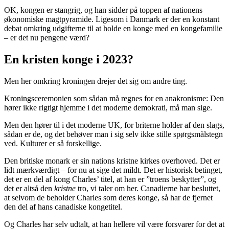
OK, kongen er stangrig, og han sidder på toppen af nationens
økonomiske magtpyramide. Ligesom i Danmark er der en konstant
debat omkring udgifterne til at holde en konge med en kongefamilie
– er det nu pengene værd?
En kristen konge i 2023?
Men her omkring kroningen drejer det sig om andre ting.
Kroningsceremonien som sådan må regnes for en anakronisme: Den
hører ikke rigtigt hjemme i det moderne demokrati, må man sige.
Men den hører til i det moderne UK, for briterne holder af den slags,
sådan er de, og det behøver man i sig selv ikke stille spørgsmålstegn
ved. Kulturer er så forskellige.
Den britiske monark er sin nations kristne kirkes overhoved. Det er
lidt mærkværdigt – for nu at sige det mildt. Det er historisk betinget,
det er en del af kong Charles’ titel, at han er ”troens beskytter”, og
det er altså den
kristne
tro, vi taler om her. Canadierne har besluttet,
at selvom de beholder Charles som deres konge, så har de fjernet
den del af hans canadiske kongetitel.
Og Charles har selv udtalt, at han hellere vil være forsvarer for det at