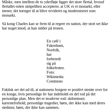
Måske, men imellem de to yderfløje ligger det store flertal, hvoraf
flertallet enten simpelthen accepterer, at UK er et monarki, eller
mener, det trænger til at blive revideret og moderniseret som
monarki.
Så kong Charles kan se frem til at regere en nation, der stort set ikke
har noget imod, at han sidder på tronen.
En café i
Fakenham,
Norfolk,
har
forberedt
sig på
folkefesten.
Foto:
Wikimedia
Commons
Faktisk ser det ud til, at nationens borgere er positivt stemte over for
en konge, hvis personlige liv har indeholdt en del rod på det
personlige plan. Men det er
moderne
rod: skilsmisser,
kæresteforhold, personlige tragedier, børn, der ikke kan med deres
stedmor, børn, der ikke kan sammen.