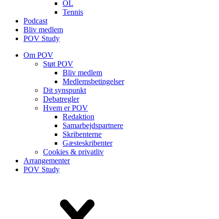
OL
Tennis
Podcast
Bliv medlem
POV Study
Om POV
Støt POV
Bliv medlem
Medlems­betingelser
Dit synspunkt
Debatregler
Hvem er POV
Redaktion
Samarbejdspartnere
Skribenterne
Gæsteskribenter
Cookies & privatliv
Arrangementer
POV Study