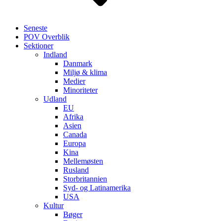
Seneste
POV Overblik
Sektioner
Indland
Danmark
Miljø & klima
Medier
Minoriteter
Udland
EU
Afrika
Asien
Canada
Europa
Kina
Mellemøsten
Rusland
Storbritannien
Syd- og Latinamerika
USA
Kultur
Bøger