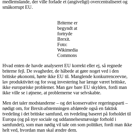
medlemslande, der ville forlade et (angiveligt) overcentraliseret og
småkorrupt EU.
Briterne er
begyndt at
fortryde
Brexit.
Foto:
Wikimedia
Commons
Hvad enten de havde analyseret EU korrekt eller ej, så regnede
briterne fejl. De svagheder, de håbede at gøre noget ved i den
britiske økonomi, hørte ikke EU til. Manglende konkurrenceevne,
lav produktivitet og for svag investering har længe været britiske,
ikke europæiske problemer. Man gav bare EU skylden, fordi man
ikke ville se i øjnene, at problemerne var selvskabte.
Men det taler modstanderne – og det konservative regeringsparti –
nødigt om, for Brexit-afstemningen afslørede også en faktisk
tvedeling i det britiske samfund, en tvedeling baseret på forholdet til
Europa (og på nye sociale og uddannelsesmæssige forhold i
samfundet), som man nødig vil tale om som politiker, fordi man ikke
helt ved, hvordan man skal ændre dem.