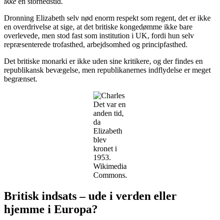
ikke
en storhedstid.
Dronning Elizabeth selv nød enorm respekt som regent, det er ikke
en overdrivelse at sige, at det britiske kongedømme ikke bare
overlevede, men stod fast som institution i UK, fordi hun selv
repræsenterede trofasthed, arbejdsomhed og principfasthed.
Det britiske monarki er ikke uden sine kritikere, og der findes en
republikansk bevægelse, men republikanernes indflydelse er meget
begrænset.
Det var en
anden tid,
da
Elizabeth
blev
kronet i
1953.
Wikimedia
Commons.
Britisk indsats – ude i verden eller
hjemme i Europa?