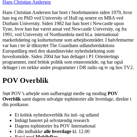
Hans Christian Andersen
Hans Christian Andersen har boet i Storbritannien siden 1979, hvor
han tog en PhD ved University of Hull og senere en MBA ved
Durham University. Siden 1982 har han boet i Newcastle upon
Tyne, hvor han har været ansat ved Newcastle University, og fra
1991, ved University of Northumbria med bl.a. international
markedsføring og kulturturisme som arbejdsområder. I halvfemserne
var han i tre år tilknyttet The Guardians udlandsredaktions
Europatillæg med den skandinaviske nyhedsdækning som
hovedområde. Siden 2004 har han deltaget i P1 Orienterings
programmer, med britisk politik som emneområde, og har også
deltaget i en række andre programmer i DR radio og tv og hos TV2.
POV Overblik
Støt POV’s arbejde som uafhængigt medie og modtag
POV
Overblik
samt dagens udvalgte tophistorier alle hverdage, direkte i
din postkasse.
Et kritisk nyhedsoverblik fra ind- og udland
Indsigt baseret på selvstændig research
Dagens tophistorier fra POV International
I din indbakke
alle hverdage
kl. 12.00
Betal med
MobilePay