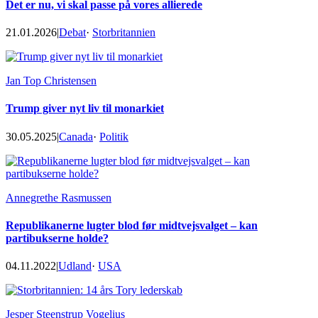
Det er nu, vi skal passe på vores allierede
21.01.2026
|
Debat
·
Storbritannien
Jan Top Christensen
Trump giver nyt liv til monarkiet
30.05.2025
|
Canada
·
Politik
Annegrethe Rasmussen
Republikanerne lugter blod før midtvejsvalget – kan
partibukserne holde?
04.11.2022
|
Udland
·
USA
Jesper Steenstrup Vogelius