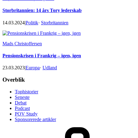
Storbritannien: 14 års Tory lederskab
14.03.2024
|
Politik
·
Storbritannien
Mads Christoffersen
Pensionskrisen i Frankrig – igen, igen
23.03.2023
|
Europa
·
Udland
Footer
Overblik
Tophistorier
Seneste
Debat
Podcast
POV Study
Sponsorerede artikler