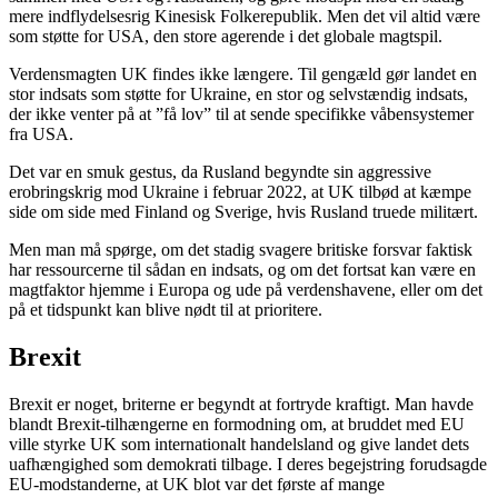
mere indflydelsesrig Kinesisk Folkerepublik. Men det vil altid være
som støtte for USA, den store agerende i det globale magtspil.
Verdensmagten UK findes ikke længere. Til gengæld gør landet en
stor indsats som støtte for Ukraine, en stor og selvstændig indsats,
der ikke venter på at ”få lov” til at sende specifikke våbensystemer
fra USA.
Det var en smuk gestus, da Rusland begyndte sin aggressive
erobringskrig mod Ukraine i februar 2022, at UK tilbød at kæmpe
side om side med Finland og Sverige, hvis Rusland truede militært.
Men man må spørge, om det stadig svagere britiske forsvar faktisk
har ressourcerne til sådan en indsats, og om det fortsat kan være en
magtfaktor hjemme i Europa og ude på verdenshavene, eller om det
på et tidspunkt kan blive nødt til at prioritere.
Brexit
Brexit er noget, briterne er begyndt at fortryde kraftigt. Man havde
blandt Brexit-tilhængerne en formodning om, at bruddet med EU
ville styrke UK som internationalt handelsland og give landet dets
uafhængighed som demokrati tilbage. I deres begejstring forudsagde
EU-modstanderne, at UK blot var det første af mange