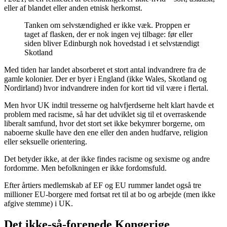
eller af blandet eller anden etnisk herkomst.
Tanken om selvstændighed er ikke væk. Proppen er
taget af flasken, der er nok ingen vej tilbage: før eller
siden bliver Edinburgh nok hovedstad i et selvstændigt
Skotland
Med tiden har landet absorberet et stort antal indvandrere fra de
gamle kolonier. Der er byer i England (ikke Wales, Skotland og
Nordirland) hvor indvandrere inden for kort tid vil være i flertal.
Men hvor UK indtil tresserne og halvfjerdserne helt klart havde et
problem med racisme, så har det udviklet sig til et overraskende
liberalt samfund, hvor det stort set ikke bekymrer borgerne, om
naboerne skulle have den ene eller den anden hudfarve, religion
eller seksuelle orientering.
Det betyder ikke, at der ikke findes racisme og sexisme og andre
fordomme. Men befolkningen er ikke fordomsfuld.
Efter årtiers medlemskab af EF og EU rummer landet også tre
millioner EU-borgere med fortsat ret til at bo og arbejde (men ikke
afgive stemme) i UK.
Det ikke-så-forenede Kongerige