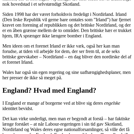
nok hovedstad i et selvstændigt Skotland.
Siden 1998 har der været forholdsvis fredeligt i Nordirland. Irland
(Den Irske Republik vil gerne bare omtales som ”Irland”) har fjernet
kravet om forening af republikken og det britiske Nordirland, og der
er en åben grænse mellem de to områder. Den britiske hær er trukket
hjem, IRA sprænger ikke længere bomber i England.
Men ideen om et forenet Irland er ikke væk, også her kan man
forudse, at tiden vil arbejde for dem, der ser frem til, at de seks
britiske grevskaber – Nordirland – en dag bliver den nordirske del af
et forenet Irland.
Wales har også sin egen regering og sine uafhængighedsplaner, men
her presser de ikke så meget på.
England? Hvad med England?
I England er mange af borgerne ved at blive sig deres
engelske
identitet bevidst.
Det kan virke underligt, men man er begyndt at forstå – har faktiske
længe forstået – at når Labour-regeringen i sin tid gav Skotland,
Nordirland og Wales deres egne nationalforsamlinger, så ville det få