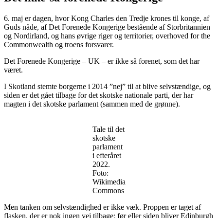
6. maj er dagen, hvor Kong Charles den Tredje krones til konge, af
Guds nåde, af Det Forenede Kongerige bestående af Storbritannien
og Nordirland, og hans øvrige riger og territorier, overhoved for the
Commonwealth og troens forsvarer.
Det Forenede Kongerige – UK – er ikke så forenet, som det har
været.
I Skotland stemte borgerne i 2014 ”nej” til at blive selvstændige, og
siden er det gået tilbage for det skotske nationale parti, der har
magten i det skotske parlament (sammen med de grønne).
Tale til det
skotske
parlament
i efteråret
2022.
Foto:
Wikimedia
Commons
Men tanken om selvstændighed er ikke væk. Proppen er taget af
flasken, der er nok ingen vej tilbage: før eller siden bliver Edinburgh