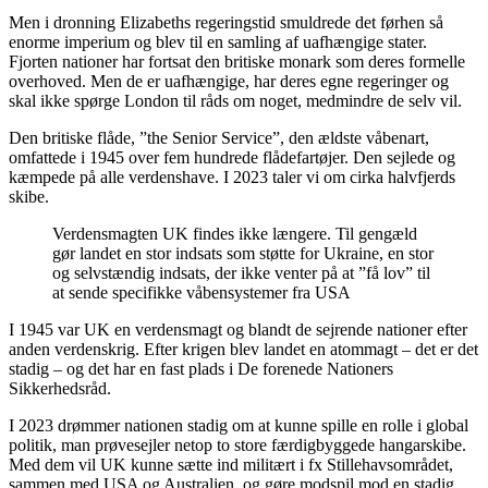
Men i dronning Elizabeths regeringstid smuldrede det førhen så
enorme imperium og blev til en samling af uafhængige stater.
Fjorten nationer har fortsat den britiske monark som deres formelle
overhoved. Men de er uafhængige, har deres egne regeringer og
skal ikke spørge London til råds om noget, medmindre de selv vil.
Den britiske flåde, ”the Senior Service”, den ældste våbenart,
omfattede i 1945 over fem hundrede flådefartøjer. Den sejlede og
kæmpede på alle verdenshave. I 2023 taler vi om cirka halvfjerds
skibe.
Verdensmagten UK findes ikke længere. Til gengæld
gør landet en stor indsats som støtte for Ukraine, en stor
og selvstændig indsats, der ikke venter på at ”få lov” til
at sende specifikke våbensystemer fra USA
I 1945 var UK en verdensmagt og blandt de sejrende nationer efter
anden verdenskrig. Efter krigen blev landet en atommagt – det er det
stadig – og det har en fast plads i De forenede Nationers
Sikkerhedsråd.
I 2023 drømmer nationen stadig om at kunne spille en rolle i global
politik, man prøvesejler netop to store færdigbyggede hangarskibe.
Med dem vil UK kunne sætte ind militært i fx Stillehavsområdet,
sammen med USA og Australien, og gøre modspil mod en stadig