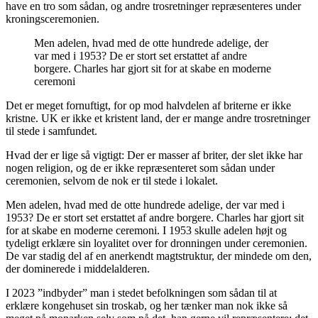
have en tro som sådan, og andre trosretninger repræsenteres under
kroningsceremonien.
Men adelen, hvad med de otte hundrede adelige, der
var med i 1953? De er stort set erstattet af andre
borgere. Charles har gjort sit for at skabe en moderne
ceremoni
Det er meget fornuftigt, for op mod halvdelen af briterne er ikke
kristne. UK er ikke et kristent land, der er mange andre trosretninger
til stede i samfundet.
Hvad der er lige så vigtigt: Der er masser af briter, der slet ikke har
nogen religion, og de er ikke repræsenteret som sådan under
ceremonien, selvom de nok er til stede i lokalet.
Men adelen, hvad med de otte hundrede adelige, der var med i
1953? De er stort set erstattet af andre borgere. Charles har gjort sit
for at skabe en moderne ceremoni. I 1953 skulle adelen højt og
tydeligt erklære sin loyalitet over for dronningen under ceremonien.
De var stadig del af en anerkendt magtstruktur, der mindede om den,
der dominerede i middelalderen.
I 2023 ”indbyder” man i stedet befolkningen som sådan til at
erklære kongehuset sin troskab, og her tænker man nok ikke så