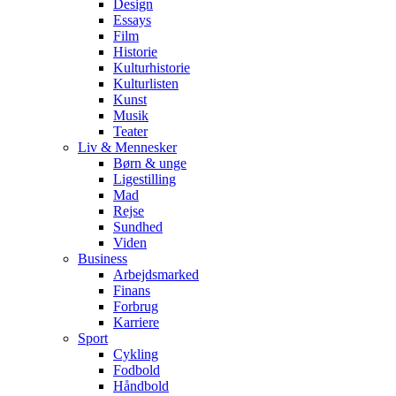
Design
Essays
Film
Historie
Kulturhistorie
Kulturlisten
Kunst
Musik
Teater
Liv & Mennesker
Børn & unge
Ligestilling
Mad
Rejse
Sundhed
Viden
Business
Arbejdsmarked
Finans
Forbrug
Karriere
Sport
Cykling
Fodbold
Håndbold