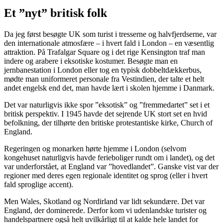
Et ”nyt” britisk folk
Da jeg først besøgte UK som turist i tresserne og halvfjerdserne, var
den internationale atmosfære – i hvert fald i London – en væsentlig
attraktion. På Trafalgar Square og i det rige Kensington traf man
indere og arabere i eksotiske kostumer. Besøgte man en
jernbanestation i London eller tog en typisk dobbeltdækkerbus,
mødte man uniformeret personale fra Vestindien, der talte et helt
andet engelsk end det, man havde lært i skolen hjemme i Danmark.
Det var naturligvis ikke spor ”eksotisk” og ”fremmedartet” set i et
britisk perspektiv. I 1945 havde det sejrende UK stort set en hvid
befolkning, der tilhørte den britiske protestantiske kirke, Church of
England.
Regeringen og monarken hørte hjemme i London (selvom
kongehuset naturligvis havde ferieboliger rundt om i landet), og det
var underforstået, at England var ”hovedlandet”. Ganske vist var der
regioner med deres egen regionale identitet og sprog (eller i hvert
fald sproglige accent).
Men Wales, Skotland og Nordirland var lidt sekundære. Det var
England, der dominerede. Derfor kom vi udenlandske turister og
handelspartnere også helt uvilkårligt til at kalde hele landet for