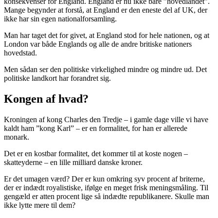
konsekvenser for England. England er nu ikke bare ”hovedlandet”.
Mange begynder at forstå, at England er den eneste del af UK, der
ikke har sin egen nationalforsamling.
Man har taget det for givet, at England stod for hele nationen, og at
London var både Englands og alle de andre britiske nationers
hovedstad.
Men sådan ser den politiske virkelighed mindre og mindre ud. Det
politiske landkort har forandret sig.
Kongen af hvad?
Kroningen af kong Charles den Tredje – i gamle dage ville vi have
kaldt ham ”kong Karl” – er en formalitet, for han er allerede
monark.
Det er en kostbar formalitet, det kommer til at koste nogen –
skatteyderne – en lille milliard danske kroner.
Er det umagen værd? Der er kun omkring syv procent af briterne,
der er indædt royalistiske, ifølge en meget frisk meningsmåling. Til
gengæld er atten procent lige så indædte republikanere. Skulle man
ikke lytte mere til dem?