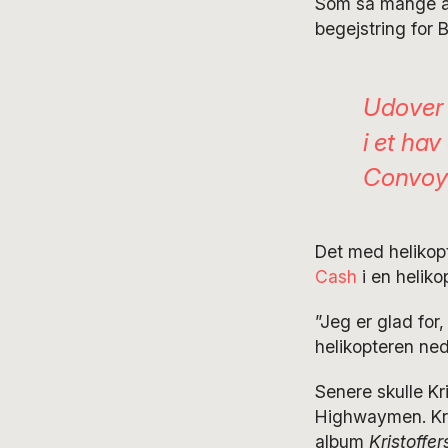
Som så mange and
begejstring for 
Udover 
i et ha
Convo
Det med helikop
Cash
i en heliko
”Jeg er glad for
helikopteren ned
Senere skulle K
Highwaymen. Kris
album
Kristoffer