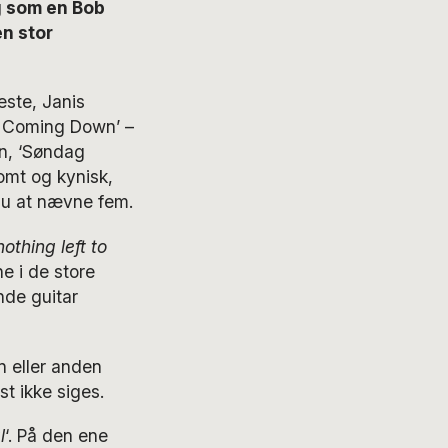
g som en Bob
en stor
ste, Janis
ng Coming Down’ –
en, ‘Søndag
omt og kynisk,
nu at nævne fem.
othing left to
ne i de store
nde guitar
.
n eller anden
t ikke siges.
l
‘. På den ene