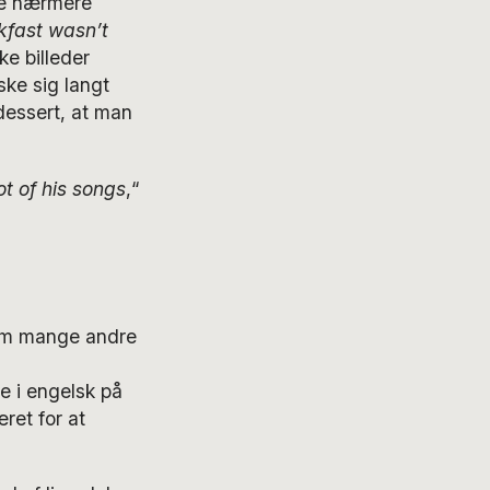
ke nærmere
kfast wasn’t
e billeder
ke sig langt
dessert, at man
ot of his songs
,“
.
som mange andre
se i engelsk på
ret for at