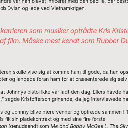
re var han blevet inficeret med den bacille, der besto
Bob Dylan og lede ved Vietnamkrigen.
karrieren som musiker optrådte Kris Krist
v af film. Måske mest kendt som Rubber Du
y
teren skulle vise sig at komme ham til gode, da han o
pter og landede foran ham for at præsenterede sig selv
, at Johnnys pistol ikke var ladt den dag. Ellers havde h
,” sagde Kristofferson grinende, da jeg interviewede h
ris og Johnny blive nære venner og optræde sammen i 
 fik sin pladekontrakt og med sine fire første
son
(genudsendt som
Me and Bobby McGee
),
The Sil