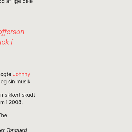
d af lige dele
offerson
ck i
psøgte
Johnny
 og sin musik.
an sikkert skudt
am i 2008.
The
ver Tongued