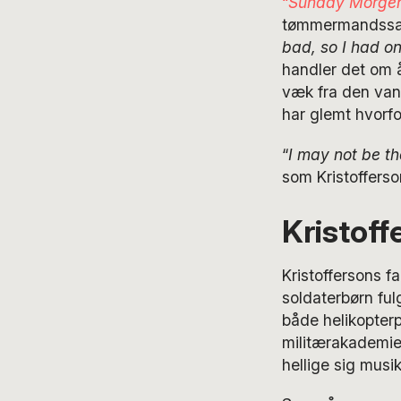
“
Sunday Morge
tømmermandssa
bad, so I had on
handler det om 
væk fra den vane
har glemt hvorfo
“
I may not be the
som Kristofferso
Kristoff
Kristoffersons 
soldaterbørn ful
både helikopterp
militærakademiet
hellige sig musi