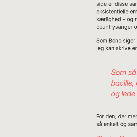
side er disse sa
eksistentielle e
kærlighed – og n
countrysanger 
Som Bono siger
jeg kan skrive e
Som så 
bacille,
og lede
For den, der me
så enkelt og sam