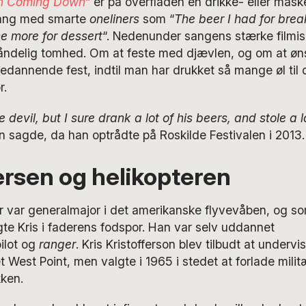
n Coming Down
“
er på overfladen en drikke- eller mås
ng med smarte
oneliners
som “
The beer I had for brea
e more for dessert
“. Nedenunder sangens stærke filmisk
åndelig tomhed. Om at feste med djævlen, og om at øns
dannende fest, indtil man har drukket så mange øl til 
r.
 devil, but I sure drank a lot of his beers, and stole a l
n sagde, da han optrådte på Roskilde Festivalen i 2013
ersen og helikopteren
far var generalmajor i det amerikanske flyvevåben, og 
gte Kris i faderens fodspor. Han var selv uddannet
ilot og
ranger
. Kris Kristofferson blev tilbudt at undervi
 West Point, men valgte i 1965 i stedet at forlade militæ
kken.