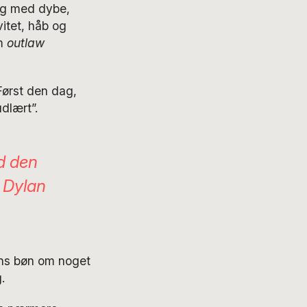
tag med dybe,
itet, håb og
om
outlaw
ørst den dag,
dlært”.
d den
b Dylan
ens bøn om noget
.