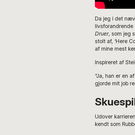
Da jeg i det næv
livsforandrende 
Druer
, som jeg 
stolt af, ‘Here 
af mine mest ke
Inspireret af S
“Ja, han er en a
gjorde mit job re
Skuespil
Udover karrieren
kendt som Rubbe