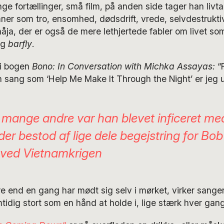
nge fortællinger, små film, på anden side tager han liv
mner som tro, ensomhed, dødsdrift, vrede, selvdestruktiv
åja, der er også de mere lethjertede fabler om livet s
og
barfly
.
 i bogen
Bono: In Conversation with Michka Assayas:
“F
n sang som ‘Help Me Make It Through the Night’ er jeg u
mange andre var han blevet inficeret me
 der bestod af lige dele begejstring for Bo
 ved Vietnamkrigen
re end en gang har mødt sig selv i mørket, virker sang
tidig stort som en hånd at holde i, lige stærk hver gang