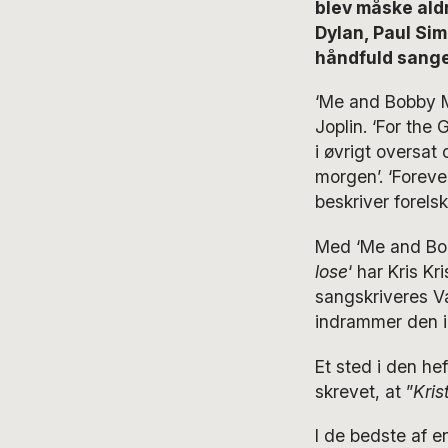
blev måske ald
Dylan, Paul Sim
håndfuld sange, 
‘Me and Bobby 
Joplin. ‘For the
i øvrigt oversat
morgen’. ‘Foreve
beskriver forels
Med ‘Me and Bob
lose
‘ har Kris K
sangskriveres Va
indrammer den i
Et sted i den he
skrevet, at ”
Kris
I de bedste af en