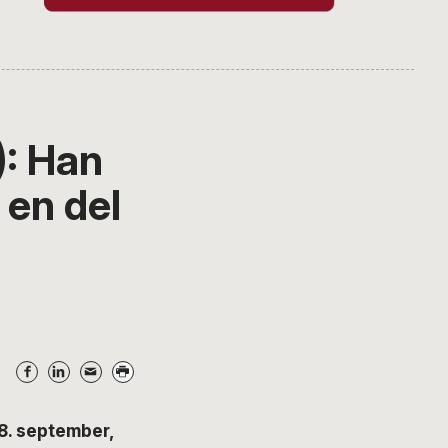
): Han
 en del
8. september,