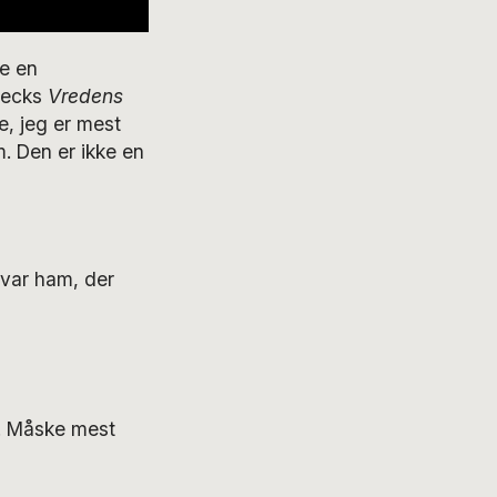
ke en
nbecks
Vredens
, jeg er mest
m. Den er ikke en
 var ham, der
m. Måske mest