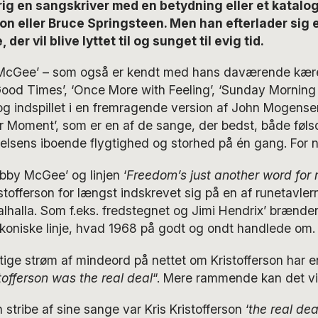
rig en sangskriver med en betydning eller et katalo
on eller Bruce Springsteen. Men han efterlader sig 
der vil blive lyttet til og sunget til evig tid.
McGee’ – som også er kendt med hans daværende kære
 Good Times’, ‘Once More with Feeling’, ‘Sunday Morni
 og indspillet i en fremragende version af John Mogens
r Moment’, som er en af de sange, der bedst, både føls
kelsens iboende flygtighed og storhed på én gang. For 
by McGee’ og linjen ‘
Freedom’s just another word for n
ristofferson for længst indskrevet sig på en af runetavler
lhalla. Som f.eks. fredstegnet og Jimi Hendrix’ brænde
koniske linje, hvad 1968 på godt og ondt handlede om
ftige strøm af mindeord på nettet om Kristofferson har e
tofferson was the real deal
“. Mere rammende kan det vis
 stribe af sine sange var Kris Kristofferson ‘
the real dea