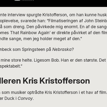
nte interview spurgte Kristofferson, om han kunne hus
oplevelse, svarede han: ”Filmatiseringen af John Stei
så som dreng. Den påvirkede mig enormt. En af de sange
Comes That Rainbow Again’ er direkte påvirket af den fil
ndte sange, men jeg holder meget af den.”
teinbeck som Springsteen på
Nebraska
?
f mine store helte. Ligesom Bob. Han er den største. Det
spektabelt.”
leren Kris Kristofferson
 som musiker optrådte Kris Kristofferson i et hav af fil
r Duck i
Convoy
.