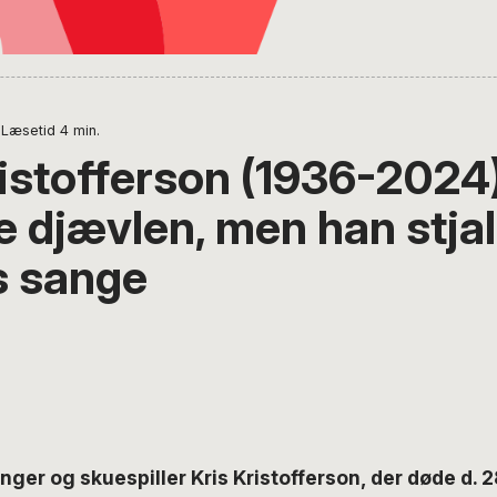
Læsetid
4
min.
ristofferson (1936-2024
e djævlen, men han stjal
s sange
er og skuespiller Kris Kristofferson, der døde d. 2