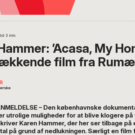
tid
3
min.
Hammer: ’Acasa, My Ho
ækkende film fra Rumæ
R
erske
ANMELDELSE – Den københavnske dokumentar
 utrolige muligheder for at blive klogere på
kriver Karen Hammer, der her ser tilbage på e
tal på grund af nedlukningen. Særligt en film