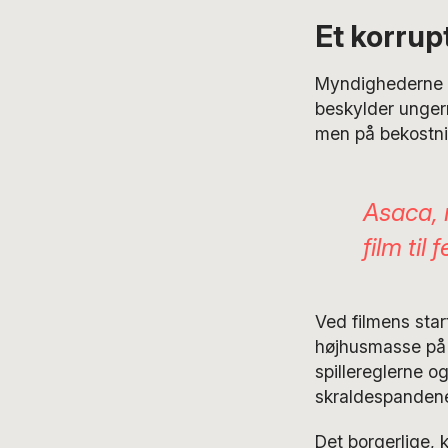
Et korru
Myndighederne ho
beskylder ungern
men på bekostnin
Asaca,
film til
Ved filmens star
højhusmasse på d
spillereglerne og
skraldespandene,
Det borgerlige,