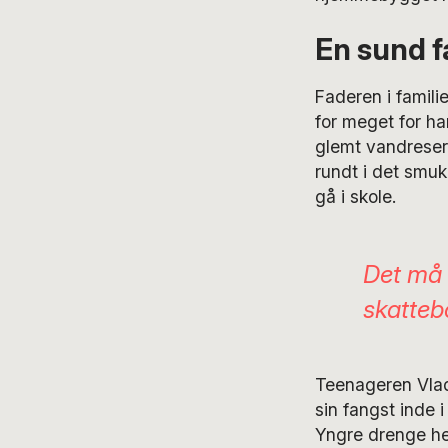
En sund f
Faderen i famili
for meget for ha
glemt vandreser
rundt i det smu
gå i skole.
Det må g
skatteb
Teenageren Vlad
sin fangst inde
Yngre drenge hen