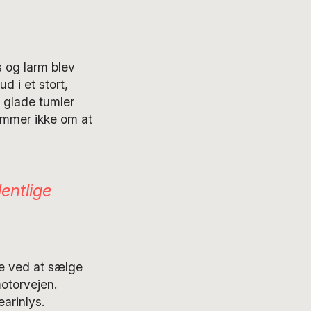
s og larm blev
d i et stort,
 glade tumler
ømmer ikke om at
dentlige
e ved at sælge
otorvejen.
arinlys.