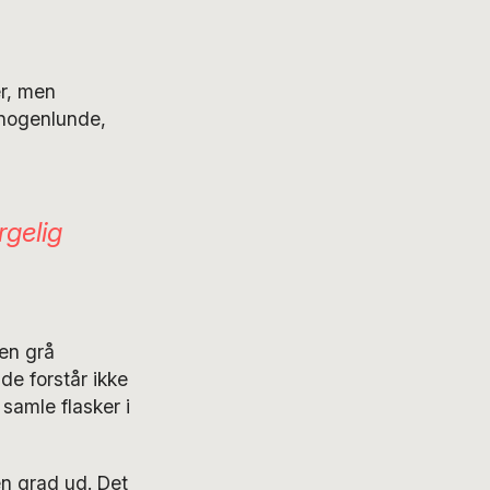
er, men
 nogenlunde,
rgelig
den grå
de forstår ikke
 samle flasker i
n grad ud. Det