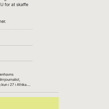
U for at skaffe
ner.
øbenhavns
lmjournalist,
un i 27 i Afrika.
ilmfestival