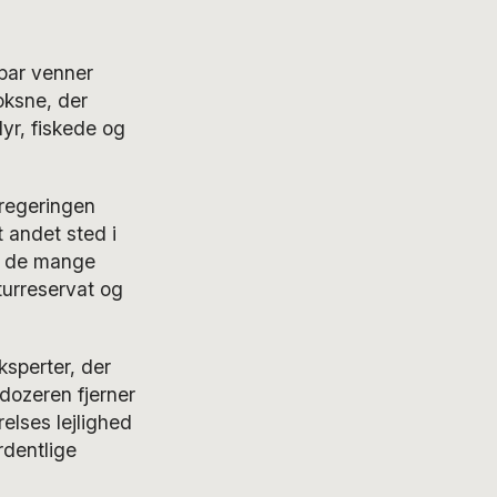
 par venner
ksne, der
yr, fiskede og
 regeringen
 andet sted i
d de mange
turreservat og
ksperter, der
ldozeren fjerner
relses lejlighed
rdentlige