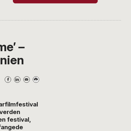
me’ –
nien
filmfestival
 verden
n festival,
 fangede