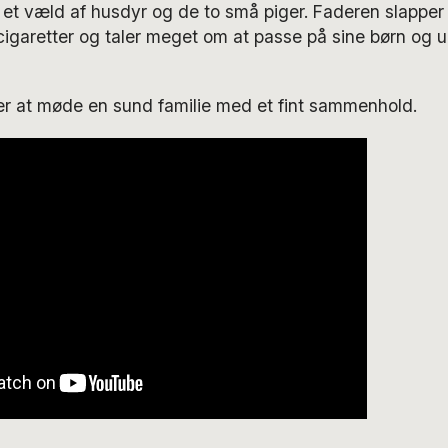
et væld af husdyr og de to små piger. Faderen slapper 
cigaretter og taler meget om at passe på sine børn og 
er at møde en sund familie med et fint sammenhold.