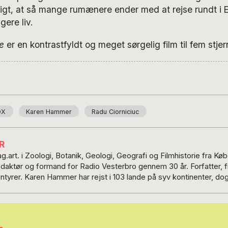
ligt, at så mange rumænere ender med at rejse rundt i E
igere liv.
e
er en kontrastfyldt og meget sørgelig film til fem stjer
OX
Karen Hammer
Radu Ciorniciuc
R
.art. i Zoologi, Botanik, Geologi, Geografi og Filmhistorie fra K
redaktør og formand for Radio Vesterbro gennem 30 år. Forfatter, fi
tyrer. Karen Hammer har rejst i 103 lande på syv kontinenter, dog k
rican Cinema og har deltaget 15 gange i Ouagadougous afrikanske f