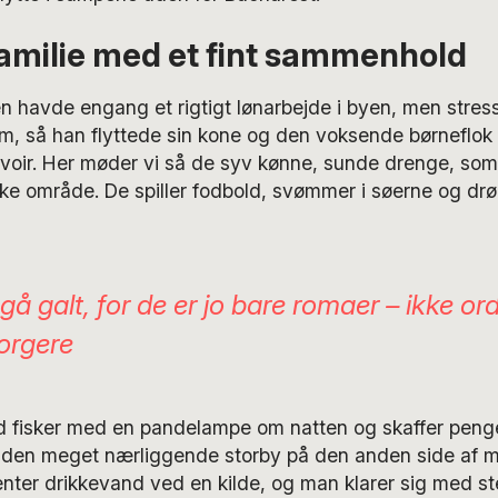
amilie med et fint sammenhold
en havde engang et rigtigt lønarbejde i byen, men stres
m, så han flyttede sin kone og den voksende børneflok u
voir. Her møder vi så de syv kønne, sunde drenge, som
kke område. De spiller fodbold, svømmer i søerne og dr
å galt, for de er jo bare romaer – ikke or
orgere
 fisker med en pandelampe om natten og skaffer peng
 i den meget nærliggende storby på den anden side af m
ter drikkevand ved en kilde, og man klarer sig med ste