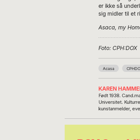
er ikke så under
sig midler til et r
Asaca, my Hom
Foto: CPH:DOX
Acasa
CPHD
KAREN HAMME
Født 1938. Cand.mag
Universitet. Kultur
kunstanmelder, even
Skriver bl.a. om Af
FESPACO.