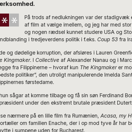
ærksomhed.
På trods af nedlukningen var der stadigvæk e
af film at vælge imellem, og jeg har med sto
og nogen rædsel kunnet studere USA og Stor
 indblanding i tredjeverdens politik i f.eks.
Coup 53
fra Ir
e og dødelige korruption, der afsløres i Lauren Greenfi
e Kingmaker
. I
Collective
af Alexander Nanau og i Mar
gge fra Filippinerne – hvoraf kun
The Kingmaker
er mo
edste politiker”, den utroligt manipulerende Imelda Sa
ippinernes førstedame.
hun sågar at komme tilbage og få sin søn Ferdinand B
epræsident under den ekstremt brutale præsident Dutert
 se nærmere på en lille film fra Rumænien,
Acasa, my 
fortæller om familien Enache, der i op mod tyve år har b
tte i sumpene uden for Bucharest.