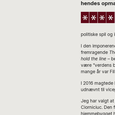
hendes opm
politiske spil og
I den imponerend
fremragende
Th
hold the line –
be
være ”verdens b
mange år var Fil
I 2016 magtede 
udnævnt til vic
Jeg har valgt at
Ciorniciuc. Den 
hjemmebygget hy