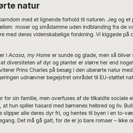
rte natur
arndom med et lignende forhold til naturen. Jeg og et
mellem moser og smådamme uden indblanding fra de vo
re med deres videnskabelige forskning. Vi kiggede på d
er i
Acasa, my Home
er sunde og glade, men så bliver
 diversiteten af dyr og planter er større her end noget
iterer Prins Charles på besøg i den uberørte natur me
eringen udnævner begejstret området til EU-støttet na
or sin familie, men overfuses af de tilkaldte sociale e
 at hun spiller hasard med børnenes helbred og liv. Bul
slipper alle deres dyr fri, og hentes til byen i en to-væ
gang. Det må gå galt, for de er jo bare romaer – ikke o