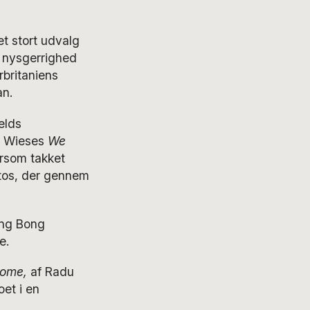
t stort udvalg
r nysgerrighed
britaniens
an.
elds
c Wieses
We
rsom takket
ntos, der gennem
ong Bong
e.
Home,
af Radu
oet i en