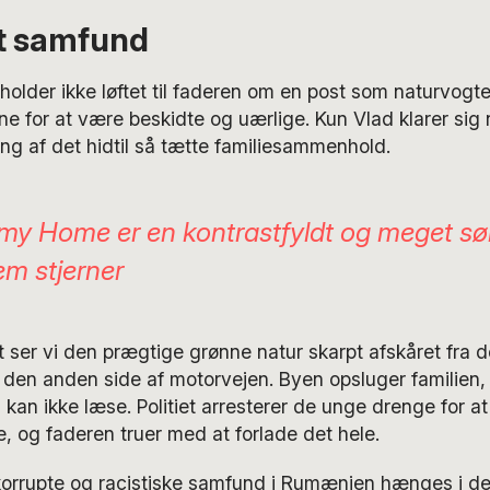
pt samfund
lder ikke løftet til faderen om en post som naturvogt
e for at være beskidte og uærlige. Kun Vlad klarer sig
g af det hidtil så tætte familiesammenhold.
 my Home
er en kontrastfyldt og meget sø
 fem stjerner
t ser vi den prægtige grønne natur skarpt afskåret fra 
en anden side af motorvejen. Byen opsluger familien, 
 kan ikke læse. Politiet arresterer de unge drenge for at
 og faderen truer med at forlade det hele.
 korrupte og racistiske samfund i Rumænien hænges i de