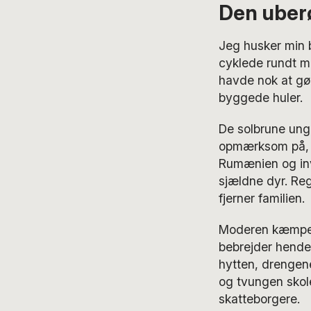
Den uberø
Jeg husker min b
cyklede rundt 
havde nok at gø
byggede huler.
De solbrune ung
opmærksom på, at
Rumænien og inv
sjældne dyr. Reg
fjerner familien.
Moderen kæmper f
bebrejder hende,
hytten, drengene 
og tvungen skole
skatteborgere.