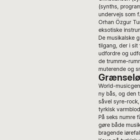
(synths, program
undervejs som f.
Orhan Özgur Tur
eksotiske instru
De musikalske g
tilgang, der i si
udfordre og udfo
de trumme-rummel
muterende og sm
Grænselø
World-musicgenr
ny bås, og den t
såvel syre-rock,
tyrkisk varmblod
På seks numre får
gøre både musik
bragende iøref