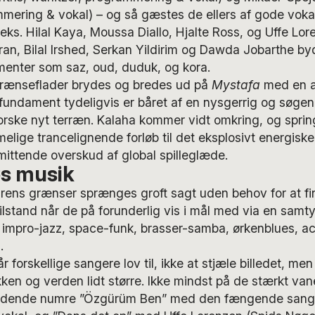
mering & vokal) – og så gæstes de ellers af gode voka
eks. Hilal Kaya, Moussa Diallo, Hjalte Ross, og Uffe Lo
an, Bilal Irshed, Serkan Yildirim og Dawda Jobarthe by
menter som saz, oud, duduk, og kora.
rænseflader brydes og bredes ud på
Mystafa
med en an
t fundament tydeligvis er båret af en nysgerrig og søgend
rske nyt terræn. Kalaha kommer vidt omkring, og springe
ige trancelignende forløb til det eksplosivt energiske 
ittende overskud af global spilleglæde.
s musik
ens grænser sprænges groft sagt uden behov for at fi
ilstand når de på forunderlig vis i mål med via en samt
 impro-jazz, space-funk, brasser-samba, ørkenblues, ac
.
 forskellige sangere lov til, ikke at stjæle billedet, men
ken og verden lidt større. Ikke mindst på de stærkt v
aldende numre ”Özgürüm Ben” med den fængende sange