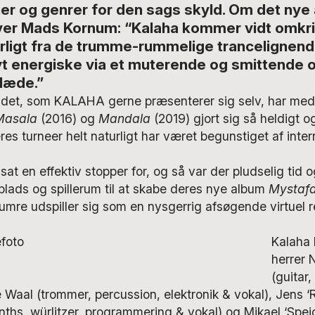
er og genrer for den sags skyld. Om det nye
ver Mads Kornum: “Kalaha kommer vidt omkri
rligt fra de trumme-rummelige trancelignende
vt energiske via et muterende og smittende 
glæde.”
ndet, som KALAHA gerne præsenterer sig selv, har med
Masala
(2016) og
Mandala
(2019) gjort sig så heldigt o
es turneer helt naturligt har været begunstiget af inter
at en effektiv stopper for, og så var der pludselig tid o
lads og spillerum til at skabe deres nye album
Mystaf
umre udspiller sig som en nysgerrig afsøgende virtuel re
Kalaha 
herrer 
(guitar,
e Waal (trommer, percussion, elektronik & vokal), Jens ‘
nths, würlitzer, programmering & vokal) og Mikael ‘Spej