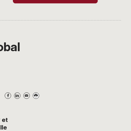
obal
 et
lle