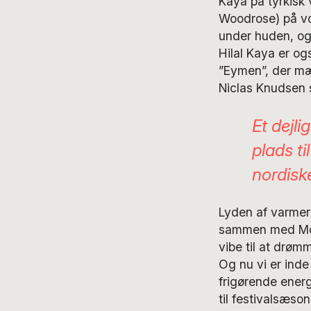
Kaya på tyrkisk
Woodrose) på vok
under huden, og 
Hilal Kaya er og
”Eymen”, der mæ
Niclas Knudsen
Et dejli
plads ti
nordisk
Lyden af varmer
sammen med Mous
vibe til at drømm
Og nu vi er inde
frigørende energ
til festivalsæson