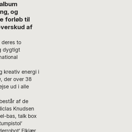
 album
ng, og
 forløb til
overskud af
 deres to
g dygtigt
national
g kreativ energi i
a
, der over 38
jse ud i alle
består af de
Niclas Knudsen
 el-bas, talk box
Rumpistol’
derrobot’ Elkjær