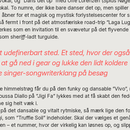
 vokal, og ”Dans det op” med Uffe Lorenzen (Spids Nøg
al. To numre, der ikke bare danser det op, men spiller 
åbner for et magisk og mystisk forlystelsescenter for s
så fermt i front på det atmosfæriske road-trip ”Laga Lu
rkes som en invitation til en svævetur på det flyvend
 som she
riff
-ladt turguide.
gt udefinerbart sted. Et sted, hvor der også
l at gå ned i gear og lukke den lidt koldere
e singer-songwriterklang på besøg
e himmelstrøg får du på den funky og dansable ”Vivo”,
sa Diallo på ”Jigi Fa” lykkes med at få skabt den fe
e sig helt væk i.
 på det dansable og vitalt rytmiske, så mærk lige den f
i, som ”Truffle Soil” indeholder. Skal der vælges et g
en – et nummer, hvor der virkelig kan løsnes op, og slippe