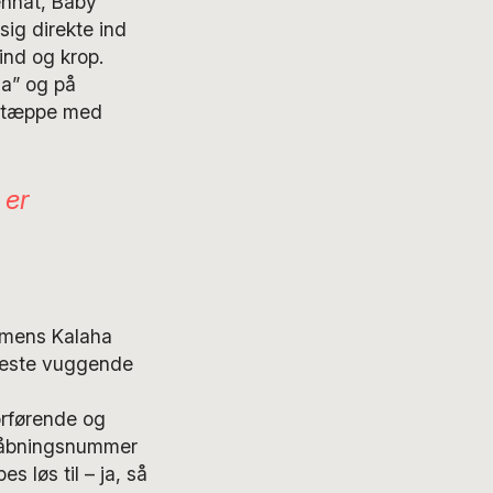
enhat, Baby
sig direkte ind
ind og krop.
ga” og på
e tæppe med
 er
 mens Kalaha
deste vuggende
orførende og
enåbningsnummer
s løs til – ja, så