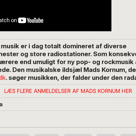
 musik er i dag totalt domineret af diverse
nester og store radiostationer. Som konsekv
ærere end umuligt for ny pop- og rockmusik a
lede. Den musikalske ildsjæl Mads Kornum, de
dk
. søger musikken, der falder under den rada
LÆS FLERE ANMELDELSER AF MADS KORNUM HER
a