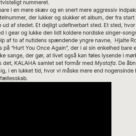
visteligt nummeret.
are i en mere skæv og en snert mere aggressiv indpakn
telnummer, der lukker og slukker et album, der fra start t
e ud af stedet. Et dejligt udefinerbart sted. Et sted, hvo
ned i gear og lukke den lidt koldere nordiske singer-song
lp af to af nutidens spændende yngre navne, Hjalte R
 på “Hurt You Once Again”, der i al sin enkelhed bare e
e sange, der gør, at livet også kan føles lysende i mørk
s det, KALAHA samlet set formår med
Mystafa
. De åbn
g, i en lukket tid, hvor vi måske mere end nogensinde 
fællesskab.