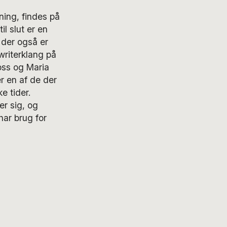
ing, findes på
il slut er en
r der også er
writerklang på
oss og Maria
r en af de der
e tider.
er sig, og
har brug for