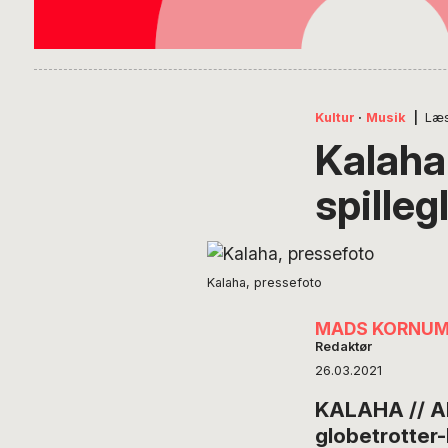
Kultur
·
Musik
|
Læs
Kalaha
spille
Kalaha, pressefoto
MADS KORNU
Redaktør
26.03.2021
KALAHA // AN
globetrotter-