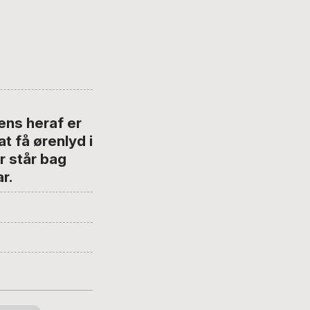
ens heraf er
t få ørenlyd i
r står bag
r.