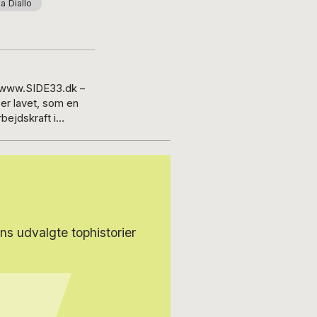
 Diallo
n www.SIDE33.dk –
rbejdskraft i
ikre en favnende
ghed på ny musik.
trends og tendenser
 fokus på den danske
å artikler og
ar været de
s udvalgte tophistorier
formidles med