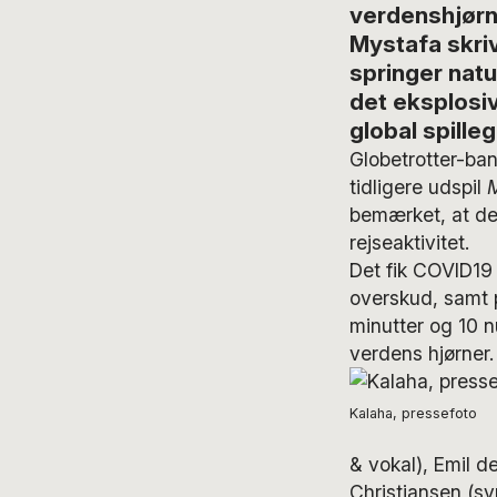
verdenshjørn
Mystafa skri
springer natu
det eksplosi
global spille
Globetrotter-ba
tidligere udspil
bemærket, at der
rejseaktivitet.
Det fik COVID19 s
overskud, samt p
minutter og 10 n
verdens hjørner.
Kalaha, pressefoto
& vokal), Emil d
Christiansen (sy