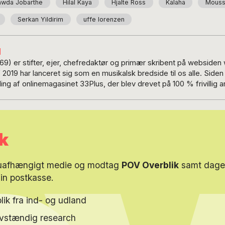
awda Jobarthe
Hilal Kaya
Hjalte Ross
Kalaha
Moussa
Serkan Yildirim
uffe lorenzen
M
69) er stifter, ejer, chefredaktør og primær skribent på webside
 har lanceret sig som en musikalsk bredside til os alle. Siden er lavet, som en
ling af onlinemagasinet 33Plus, der blev drevet på 100 % frivillig a
 af Mads Kornum og Christian Friis. Formålet med SIDE 33 er at s
der og oplevelser med musik – og derved motivere folks nysgerri
kassetænkning’ og genre fastlåshed, og unødig skelen til tidens 
es alder, køn, baggrund eller tilhørsforhold. Der er dog et primært
k
ornum fungerer desuden som freelance skribent – og leverer ogs
branchen med diverse forskellige
vor kommunikation, præsentation, service og procesoptimering h
 uafhængigt medie og modtag
POV Overblik
samt dagen
ksir – og evner når den er
din postkasse.
 på tværs af alder, køn og nationalitet – og derfor skal den også 
og nysgerrighed – og om muligt med begejstring”
lik fra ind- og udland
elvstændig research