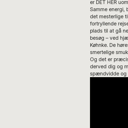
er DET HER uomt
Samme energi, b
det mesterlige ti
fortryllende rejs
plads til at gå 
besøg – ved hjæ
Køhnke. De høres
smertelige smukk
Og det er præci
derved dig og mi
spændvidde og 