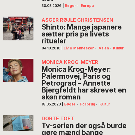
30.03.2026
|
Bøger
·
Europa
ASGER RØJLE CHRISTENSEN
Shinto: Mange japanere
sætter pris på livets
ritualer
04.10.2016
|
Liv & Mennesker
·
Asien
·
Kultur
MONICA KROG-MEYER
Monica Krog-Meyer:
Palermovej, Paris og
Petrograd – Annette
Bjergfeldt har skrevet en
skøn roman
18.05.2020
|
Bøger
·
Forbrug
·
Kultur
DORTE TOFT
Tv-serien der også burde
gøre mænd bange