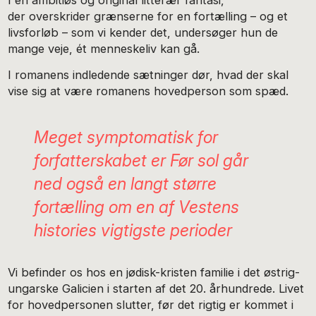
I en ambitiøs og original litterær fantasi,
der overskrider grænserne for en fortælling – og et
livsforløb – som vi kender det, undersøger hun de
mange veje, ét menneskeliv kan gå.
I romanens indledende sætninger dør, hvad der skal
vise sig at være romanens hovedperson som spæd.
Meget symptomatisk for
forfatterskabet er
Før sol går
ned
også en langt større
fortælling om en af Vestens
histories vigtigste perioder
Vi befinder os hos en jødisk-kristen familie i det østrig-
ungarske Galicien i starten af det 20. århundrede. Livet
for hovedpersonen slutter, før det rigtig er kommet i