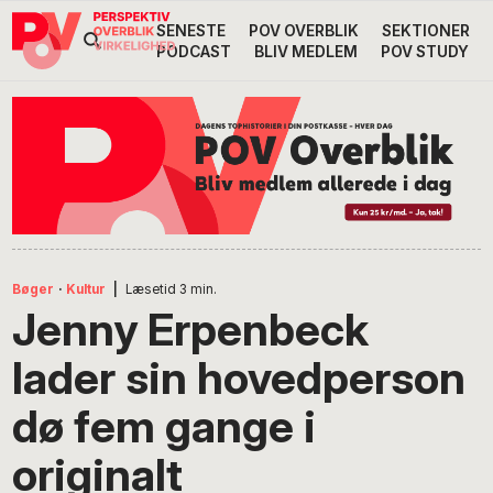
Gå
Skip
Gå
SENESTE
POV OVERBLIK
SEKTIONER
Header
direkte
til
direkte
PODCAST
BLIV MEDLEM
POV STUDY
til
indhold
til
Højre
primær
footer
Søg
på
navigation
POV
International
Bøger
·
Kultur
|
Læsetid
3
min.
Jenny Erpenbeck
lader sin hovedperson
dø fem gange i
originalt