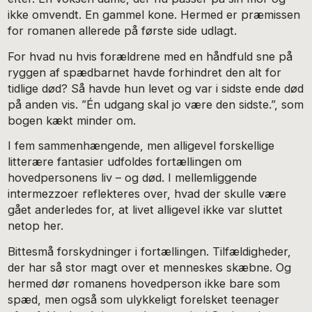
ikke omvendt. En gammel kone. Hermed er præmissen
for romanen allerede på første side udlagt.
For hvad nu hvis forældrene med en håndfuld sne på
ryggen af spædbarnet havde forhindret den alt for
tidlige død? Så havde hun levet og var i sidste ende død
på anden vis. ”Én udgang skal jo være den sidste.”, som
bogen kækt minder om.
I fem sammenhængende, men alligevel forskellige
litterære fantasier udfoldes fortællingen om
hovedpersonens liv – og død. I mellemliggende
intermezzoer reflekteres over, hvad der skulle være
gået anderledes for, at livet alligevel ikke var sluttet
netop her.
Bittesmå forskydninger i fortællingen. Tilfældigheder,
der har så stor magt over et menneskes skæbne. Og
hermed dør romanens hovedperson ikke bare som
spæd, men også som ulykkeligt forelsket teenager