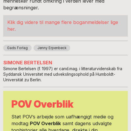
mennesker rundt omkring i verden lever med
begrænsninger.
Klik dig videre til mange flere boganmeldelser lige
her.
Gads Forlag
Jenny Erpenbeck
SIMONE BERTELSEN
Simone Bertelsen (f. 1997) er cand.mag. i litteraturvidenskab fra
Syddansk Universitet med udvekslingsophold på Humboldt-
Universität zu Berlin.
POV Overblik
Støt POV’s arbejde som uafhængigt medie og
modtag
POV Overblik
samt dagens udvalgte
tophistorier alle hverdage, direkte i din