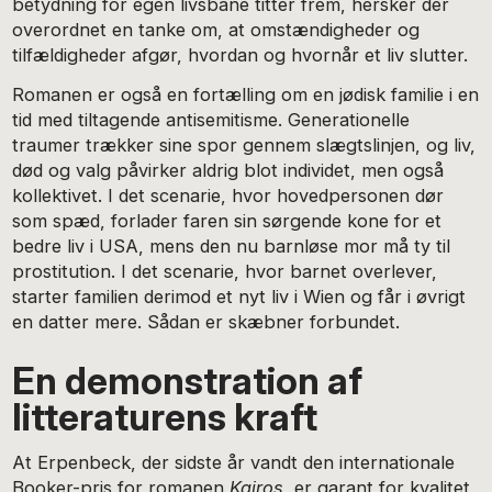
betydning for egen livsbane titter frem, hersker der
overordnet en tanke om, at omstændigheder og
tilfældigheder afgør, hvordan og hvornår et liv slutter.
Romanen er også en fortælling om en jødisk familie i en
tid med tiltagende antisemitisme. Generationelle
traumer trækker sine spor gennem slægtslinjen, og liv,
død og valg påvirker aldrig blot individet, men også
kollektivet. I det scenarie, hvor hovedpersonen dør
som spæd, forlader faren sin sørgende kone for et
bedre liv i USA, mens den nu barnløse mor må ty til
prostitution. I det scenarie, hvor barnet overlever,
starter familien derimod et nyt liv i Wien og får i øvrigt
en datter mere. Sådan er skæbner forbundet.
En demonstration af
litteraturens kraft
At Erpenbeck, der sidste år vandt den internationale
Booker-pris for romanen
Kairos
, er garant for kvalitet,