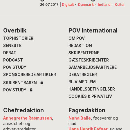
26.07.2017
|
Digitalt
·
Danmark
·
Indland
·
Kultur
Footer
Overblik
POV International
TOPHISTORIER
OM POV
SENESTE
REDAKTION
DEBAT
SKRIBENTERNE
PODCAST
GÆSTESKRIBENTER
POV STUDY
SAMARBEJDSPARTNERE
SPONSOREREDE ARTIKLER
DEBATREGLER
BLIV MEDLEM
SKRIBENTBASEN
HANDELSBETINGELSER
POV STUDY
COOKIES & PRIVATLIV
Chefredaktion
Fagredaktion
Annegrethe Rasmussen
,
Nana Balle
, fødevarer og
ansv. chef- og
mad
erhvervsredaktør
Hans Henrik Fafner
, udland