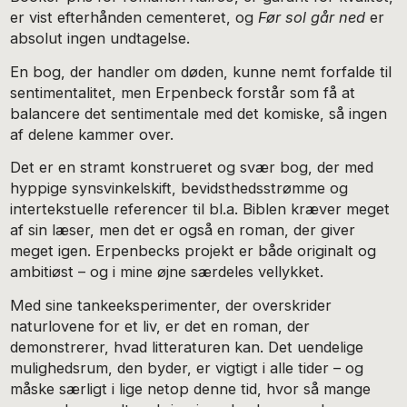
er vist efterhånden cementeret, og
Før sol går ned
er
absolut ingen undtagelse.
En bog, der handler om døden, kunne nemt forfalde til
sentimentalitet, men Erpenbeck forstår som få at
balancere det sentimentale med det komiske, så ingen
af delene kammer over.
Det er en stramt konstrueret og svær bog, der med
hyppige synsvinkelskift, bevidsthedsstrømme og
intertekstuelle referencer til bl.a. Biblen kræver meget
af sin læser, men det er også en roman, der giver
meget igen. Erpenbecks projekt er både originalt og
ambitiøst – og i mine øjne særdeles vellykket.
Med sine tankeeksperimenter, der overskrider
naturlovene for et liv, er det en roman, der
demonstrerer, hvad litteraturen kan. Det uendelige
mulighedsrum, den byder, er vigtigt i alle tider – og
måske særligt i lige netop denne tid, hvor så mange