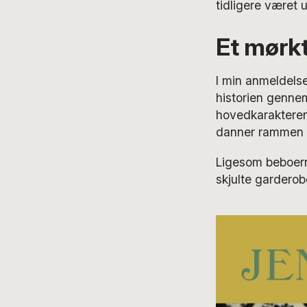
tidligere været 
Et mørk
I min anmeldels
historien gennem
hovedkarakteren
danner rammen 
Ligesom beboern
skjulte gardero