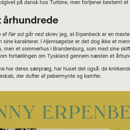
udgivet på dansk hos Turbine, men fortjener bestemt et
t århundrede
e af
Før sol går ned
skrev jeg, at Erpenbeck er en mester
 sine karakterer. I
Hjemsøgelse
er det dog ikke et men
, men et sommerhus i Brandenburg, som med sine skif
om fortællingen om Tyskland gennem næsten et århun
e har deres særpræg, har huset det også: de knirkende 
beskab, der dufter af pebermynte og kamfer.