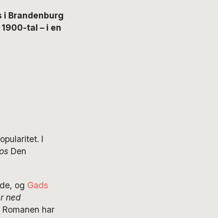
 i Brandenburg
900-tal – i en
pularitet. I
ros
Den
nde, og
Gads
år ned
. Romanen har