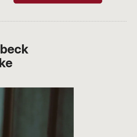
nbeck
rke