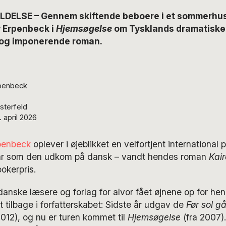
DELSE – Gennem skiftende beboere i et sommerhus
y Erpenbeck i
Hjemsøgelse
om Tysklands dramatiske 1
 og imponerende roman.
rpenbeck
sterfeld
 april 2026
penbeck
oplever i øjeblikket en velfortjent international po
r som den udkom på dansk – vandt hendes roman
Kai
okerpris.
anske læsere og forlag for alvor fået øjnene op for he
 tilbage i forfatterskabet: Sidste år udgav de
Før sol g
 2012), og nu er turen kommet til
Hjemsøgelse
(fra 2007)