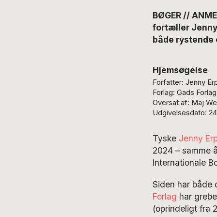
BØGER // ANMEL
fortæller Jenn
både rystende
Hjemsøgelse
Forfatter: Jenny E
Forlag: Gads Forlag
Oversat af: Maj We
Udgivelsesdato: 24.
Tyske
Jenny Er
2024 – samme å
Internationale Bo
Siden har både d
Forlag
har grebet
(oprindeligt fra