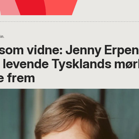
in.
 som vidne: Jenny Erpe
r levende Tysklands mø
e frem