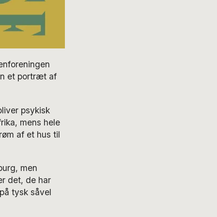
genforeningen
n et portræt af
liver psykisk
frika, mens hele
røm af et hus til
nburg, men
r det, de har
 på tysk såvel