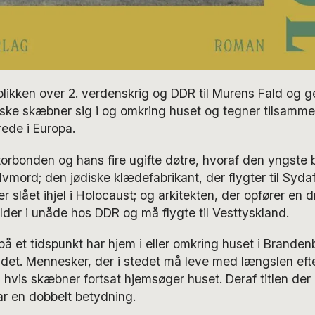
likken over 2. verdenskrig og DDR til Murens Fald og 
giske skæbner sig i og omkring huset og tegner tilsamme
ede i Europa.
orbonden og hans fire ugifte døtre, hvoraf den yngste b
vmord; den jødiske klædefabrikant, der flygter til Syda
er slået ihjel i Holocaust; og arkitekten, der opfører en d
lder i unåde hos DDR og må flygte til Vesttyskland.
å et tidspunkt har hjem i eller omkring huset i Brande
det. Mennesker, der i stedet må leve med længslen efte
 hvis skæbner fortsat hjemsøger huset. Deraf titlen der
r en dobbelt betydning.