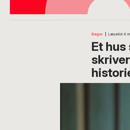
Bøger
|
Læsetid
4
m
Et hus
skrive
histori