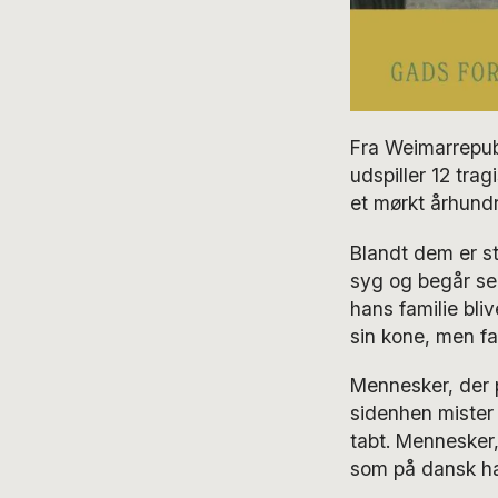
Fra Weimarrepub
udspiller 12 tra
et mørkt århundr
Blandt dem er st
syg og begår sel
hans familie bliv
sin kone, men fa
Mennesker, der p
sidenhen mister 
tabt. Mennesker,
som på dansk ha