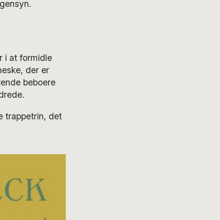
 gensyn.
 i at formidle
neske, der er
tende beboere
drede.
trappetrin, det