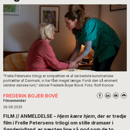
"Frelle Petersens trilogi er simpelthen et af de bedste kunstneriske
portrætter af Danmark, vi har fået meget længe. Fordi den så eminent
skildrer danske rum," skriver Frederik Bojer Bové. Foto: Rolf Konow
FREDERIK BOJER BOVÉ
Filmanmelder
28.06.2025
FILM // ANMELDELSE –
Hjem kære hjem
, der er tredje
film i Frelle Petersens trilogi om stille dramaer i
Sønderjylland, er næsten lige så god som de to