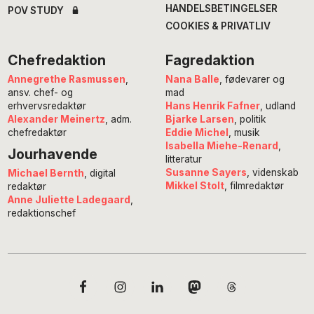
HANDELSBETINGELSER
POV STUDY
COOKIES & PRIVATLIV
Chefredaktion
Fagredaktion
Annegrethe Rasmussen
,
Nana Balle
, fødevarer og
ansv. chef- og
mad
erhvervsredaktør
Hans Henrik Fafner
, udland
Alexander Meinertz
, adm.
Bjarke Larsen
, politik
chefredaktør
Eddie Michel
, musik
Isabella Miehe-Renard
,
Jourhavende
litteratur
Susanne Sayers
, videnskab
Michael Bernth
, digital
Mikkel Stolt
, filmredaktør
redaktør
Anne Juliette Ladegaard
,
redaktionschef