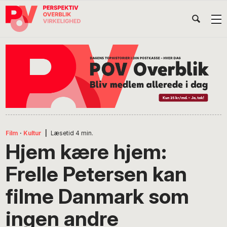
Gå
Skip
Gå
Head
direkte
til
direkte
til
indhold
til
Højr
primær
footer
Søg
på
navigation
POV
International
Film
·
Kultur
|
Læsetid
4
min.
Hjem kære hjem:
Frelle Petersen kan
filme Danmark som
ingen andre