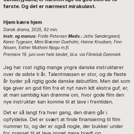
første. Og det er nærmest mirakuløst.
Hjem kære hjem
Dansk drama, 2025, 92 min.
Instr. og manus:
Frelle Petersen
Medv.:
Jette Søndergaard,
Karen Tygesen, Mimi Bræmer Dueholm, Hanne Knudsen, Finn
Nissen, Esther Muthoni Njogu m.fl.
Premiere 19. juni over hele landet, bl.a. via Filmklub Danmark
Jeg har rost rigtig mange yngre danske instruktører
over de sidste ti år. Talentmassen er stor, og de fleste
år byder på rigtig gode danske debutfilm. Men det som
lige giver en god film fra et nyt navn lidt ekstra guf, er,
at man samtidig kan drømme om, hvor gode film den
nye instruktør kan komme til at lave i fremtiden.
Det er så langt fra hver gang, den drøm går i
opfyldelse. Det er svært at finde finansiering til film
nummer to, og der er også nogle, der bukker under
for presset til at lave noget mere bredt og