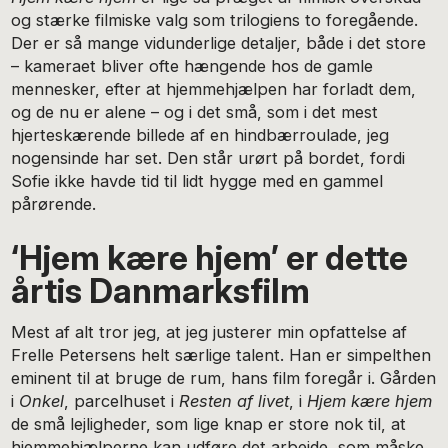
og stærke filmiske valg som trilogiens to foregående.
Der er så mange vidunderlige detaljer, både i det store
– kameraet bliver ofte hængende hos de gamle
mennesker, efter at hjemmehjælpen har forladt dem,
og de nu er alene – og i det små, som i det mest
hjerteskærende billede af en hindbærroulade, jeg
nogensinde har set. Den står urørt på bordet, fordi
Sofie ikke havde tid til lidt hygge med en gammel
pårørende.
‘Hjem kære hjem’ er dette
årtis Danmarksfilm
Mest af alt tror jeg, at jeg justerer min opfattelse af
Frelle Petersens helt særlige talent. Han er simpelthen
eminent til at bruge de rum, hans film foregår i. Gården
i
Onkel
, parcelhuset i
Resten af livet
, i
Hjem kære hjem
de små lejligheder, som lige knap er store nok til, at
hjemmehjælperne kan udføre det arbejde, som måske