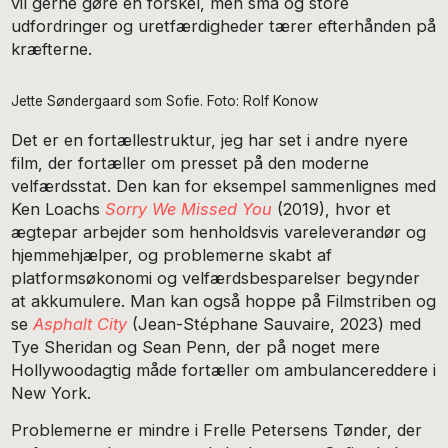
vil gerne gøre en forskel, men små og store
udfordringer og uretfærdigheder tærer efterhånden på
kræfterne.
Jette Søndergaard som Sofie. Foto: Rolf Konow
Det er en fortællestruktur, jeg har set i andre nyere
film, der fortæller om presset på den moderne
velfærdsstat. Den kan for eksempel sammenlignes med
Ken Loachs
Sorry We Missed You
(2019), hvor et
ægtepar arbejder som henholdsvis vareleverandør og
hjemmehjælper, og problemerne skabt af
platformsøkonomi og velfærdsbesparelser begynder
at akkumulere. Man kan også hoppe på Filmstriben og
se
Asphalt City
(Jean-Stéphane Sauvaire, 2023) med
Tye Sheridan og Sean Penn, der på noget mere
Hollywoodagtig måde fortæller om ambulancereddere i
New York.
Problemerne er mindre i Frelle Petersens Tønder, der