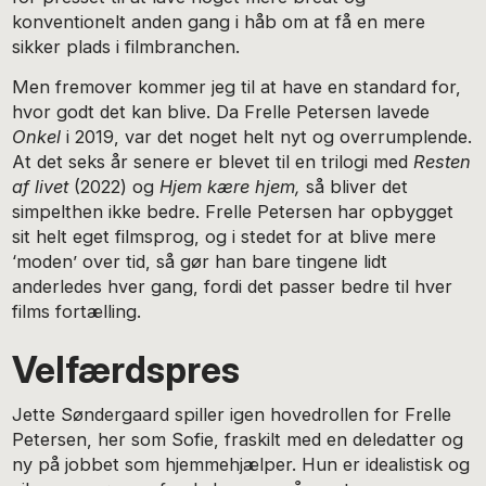
konventionelt anden gang i håb om at få en mere
sikker plads i filmbranchen.
Men fremover kommer jeg til at have en standard for,
hvor godt det kan blive. Da Frelle Petersen lavede
Onkel
i 2019, var det noget helt nyt og overrumplende.
At det seks år senere er blevet til en trilogi med
Resten
af livet
(2022) og
Hjem kære hjem,
så bliver det
simpelthen ikke bedre. Frelle Petersen har opbygget
sit helt eget filmsprog, og i stedet for at blive mere
‘moden’ over tid, så gør han bare tingene lidt
anderledes hver gang, fordi det passer bedre til hver
films fortælling.
Velfærdspres
Jette Søndergaard spiller igen hovedrollen for Frelle
Petersen, her som Sofie, fraskilt med en deledatter og
ny på jobbet som hjemmehjælper. Hun er idealistisk og