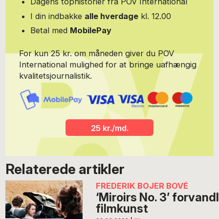
Dagens tophistorier fra POV International
I din indbakke
alle hverdage
kl. 12.00
Betal med
MobilePay
For kun 25 kr. om måneden giver du POV
International mulighed for at bringe uafhængig
kvalitetsjournalistik.
25 kr./md.
Relaterede artikler
FREDERIK BOJER BOVÉ
‘Miroirs No. 3’ forvandle
filmkunst