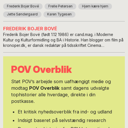
Frederik Bojer Bové
Frelle Petersen
Hjem kære hjem
Jette Søndergaard
Karen Tygesen
FREDERIK BOJER BOVÉ
Frederik Bojer Bové (født 1.12 1986) er cand.mag. i Moderne
Kultur og Kulturformidling og BA i Historie. Han blogger om film på
kronoper.dk, er dansk redaktør på tidsskriftet Cinema
Scandinavia og har været programlægger på Copenhagen
Architecture Festival.
POV Overblik
Støt POV’s arbejde som uafhængigt medie og
modtag
POV Overblik
samt dagens udvalgte
tophistorier alle hverdage, direkte i din
postkasse.
Et kritisk nyhedsoverblik fra ind- og udland
Indsigt baseret på selvstændig research