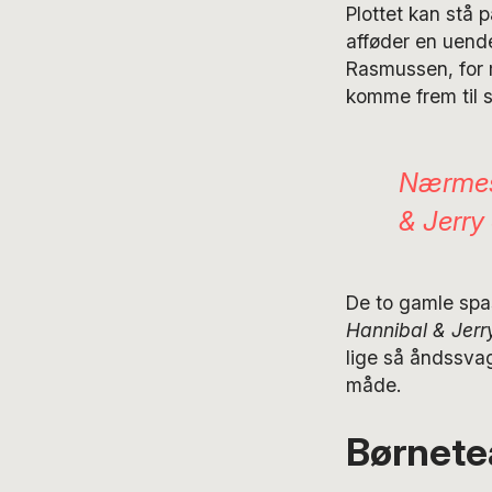
Plottet kan stå p
afføder en uend
Rasmussen, for me
komme frem til 
Nærmest
& Jerry
De to gamle spas
Hannibal & Jerr
lige så åndssvag
måde.
Børnetea