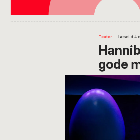
Teater
|
Læsetid
4
Hanniba
gode 