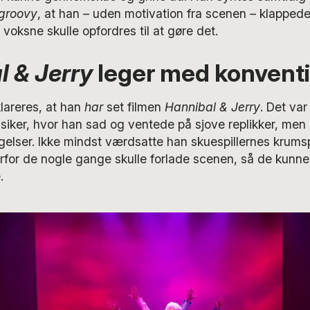
groovy
, at han – uden motivation fra scenen – klappede
 voksne skulle opfordres til at gøre det.
 & Jerry
leger med konvent
klareres, at han
har
set filmen
Hannibal & Jerry
. Det va
siker, hvor han sad og ventede på sjove replikker, men
elser. Ikke mindst værdsatte han skuespillernes krumsp
orfor de nogle gange skulle forlade scenen, så de kunne
.