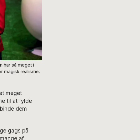
n har så meget i
er magisk realisme.
 et meget
 til at fylde
l binde dem
ange gags på
 mange af