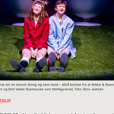
storie om en ensom dreng og hans hund – altså bortset fra at Wikke & Rasm
im og Emil Veber Rasmussen som titelfigurerne). Foto: Büro Jantzen
TRUP