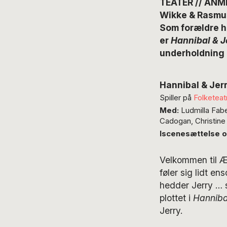
TEATER // ANM
Wikke & Rasmus
Som forældre ha
er
Hannibal & J
underholdning 
Hannibal & Jer
Spiller på
Folketeat
Med:
Ludmilla Fabe
Cadogan, Christine 
Iscenesættelse o
Velkommen til Æg
føler sig lidt e
hedder Jerry … 
plottet i
Hanniba
Jerry.