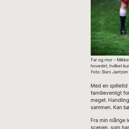
Far og mor – Mikkel
hovedet, hvilket ku
Foto: Büro Jantzen
Med en spilletid
familievenligt f
meget. Handlinge
sammen. Kan bø
Fra min niårige 
scenen, som han