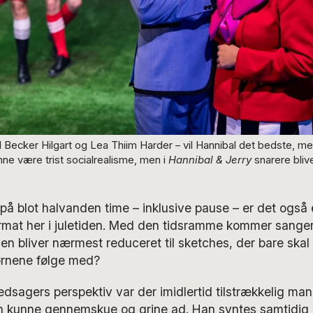
 Becker Hilgart og Lea Thiim Harder – vil Hannibal det bedste, me
nne være trist socialrealisme, men i
Hannibal & Jerry
snarere bliv
 på blot halvanden time – inklusive pause – er det også
ormat her i juletiden. Med den tidsramme kommer sangene
n bliver nærmest reduceret til sketches, der bare ska
rnene følge med?
ledsagers perspektiv var der imidlertid tilstrækkelig m
 kunne gennemskue og grine ad. Han syntes samtidig