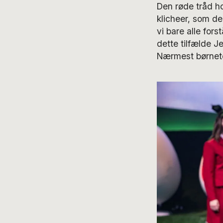
Den røde tråd h
klicheer, som de
vi bare alle fors
dette tilfælde J
Nærmest børnetea