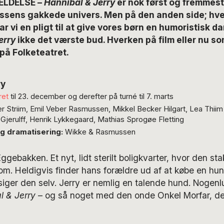
ELDELSE –
Hannibal & Jerry
er nok først og fremmest 
sens gakkede univers. Men på den anden side; hve
r vi en pligt til at give vores børn en humoristisk d
erry
ikke det værste bud. Hverken på film eller nu so
på Folketeatret.
ry
ret
til 23. december og derefter på turné til 7. marts
r Striim, Emil Veber Rasmussen, Mikkel Becker Hilgart, Lea Thii
Gjerulff, Henrik Lykkegaard, Mathias Sprogøe Fletting
g dramatisering:
Wikke & Rasmussen
gebakken. Et nyt, lidt sterilt boligkvarter, hvor den st
nsom. Heldigvis finder hans forældre ud af at købe en hun
siger den selv. Jerry er nemlig en talende hund. Nogen
l & Jerry
– og så noget med den onde Onkel Morfar, de