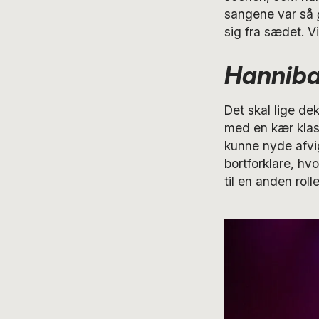
sangene var så
sig fra sædet. Vi
Hannibal
Det skal lige de
med en kær klas
kunne nyde afvig
bortforklare, hv
til en anden rolle