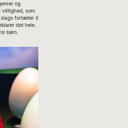
genrer og
t vittighed, som
slags fortæller (i
klarer det hele.
or børn.