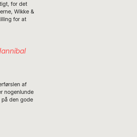
igt, for det
erne, Wikke &
ling for at
annibal
rførslen af
 er nogenlunde
n på den gode