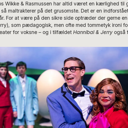
os Wikke & Rasmussen har altid været en kærlighed til 
 så maltrakterer på det grusomste. Det er en indforståe
tår. For at være på den sikre side optræder der gerne en 
erry), som pædagogisk, men ofte med tommetyk ironi for
ter for voksne – og i tilfældet
Hannibal & Jerry
også f