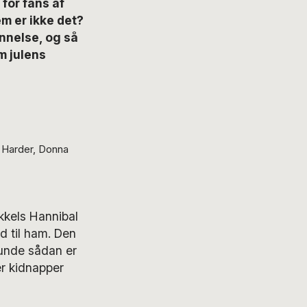
for fans af
m er ikke det?
annelse, og så
m julens
m Harder, Donna
akkels Hannibal
d til ham. Den
lunde sådan er
r kidnapper