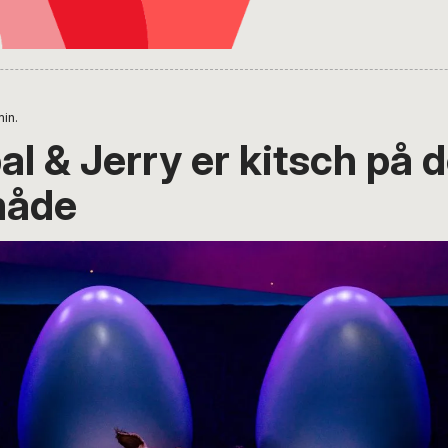
min.
l & Jerry er kitsch på 
måde