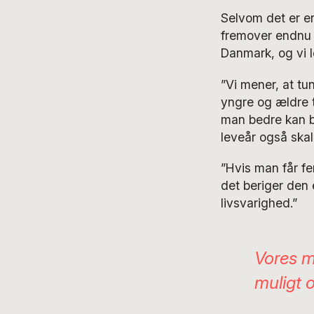
Selvom det er en
fremover endnu m
Danmark, og vi 
”Vi mener, at tu
yngre og ældre ti
man bedre kan be
leveår også ska
”Hvis man får fe
det beriger den 
livsvarighed.”
Vores m
muligt 