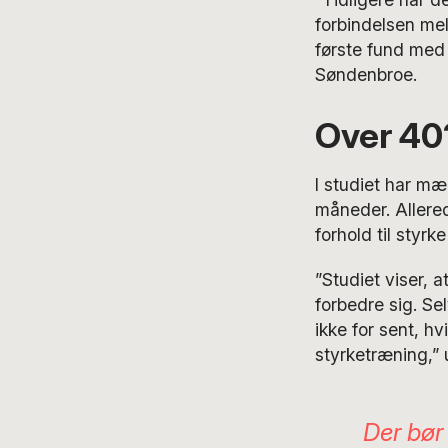
forbindelsen mel
første fund med 
Søndenbroe.
Over 40?
I studiet har mæ
måneder. Allere
forhold til styr
”Studiet viser, 
forbedre sig. Se
ikke for sent, h
styrketræning,” 
Der bør