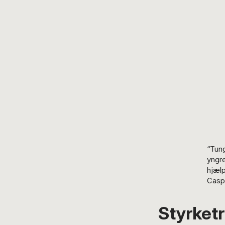
“Tung
yngre
hjælp
Casp
Styrketr