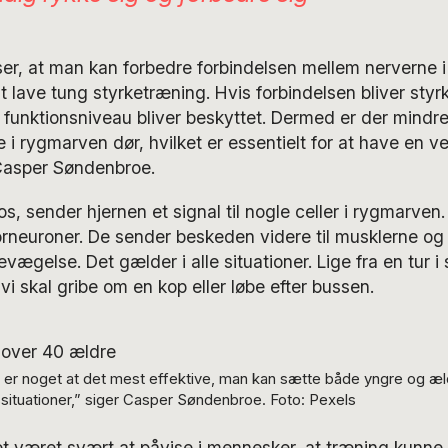
ser, at man kan forbedre forbindelsen mellem nerverne
 lave tung styrketræning. Hvis forbindelsen bliver styr
 funktionsniveau bliver beskyttet. Dermed er der mindre r
i rygmarven dør, hvilket er essentielt for at have en 
 Casper Søndenbroe.
s, sender hjernen et signal til nogle celler i rygmarven
orneuroner. De sender beskeden videre til musklerne og f
bevægelse. Det gælder i alle situationer. Lige fra en tur 
vi skal gribe om en kop eller løbe efter bussen.
er noget at det mest effektive, man kan sætte både yngre og ældre 
situationer,” siger Casper Søndenbroe. Foto: Pexels
et været svært at påvise i mennesker, at træning kunne