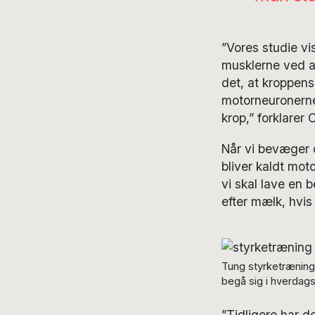
”Vores studie vi
musklerne ved at
det, at kroppens
motorneuronerne 
krop,” forklarer
Når vi bevæger o
bliver kaldt mot
vi skal lave en 
efter mælk, hvis 
Tung styrketræning 
begå sig i hverdags
”Tidligere har d