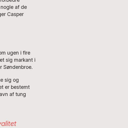
 nogle af de
iger Casper
m ugen i fire
t sig markant i
per Søndenbroe.
ke sig og
et er bestemt
gavn af tung
alitet