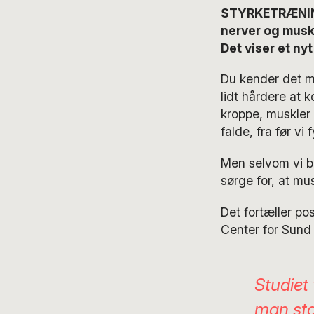
STYRKETRÆNI
nerver og muskl
Det viser et ny
Du kender det må
lidt hårdere at 
kroppe, muskler
falde, fra før vi 
Men selvom vi bl
sørge for, at mu
Det fortæller po
Center for Sund
Studiet 
man sta