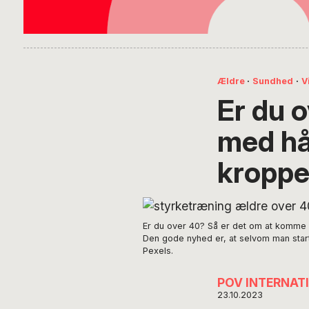
Ældre
·
Sundhed
·
V
Er du o
med hå
kroppe
Er du over 40? Så er det om at komme 
Den gode nyhed er, at selvom man starte
Pexels.
POV INTERNAT
23.10.2023