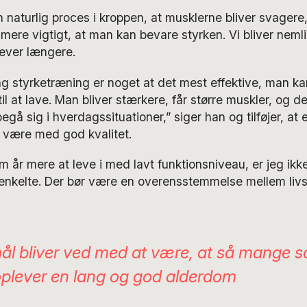
 naturlig proces i kroppen, at musklerne bliver svagere,
ere vigtigt, at man kan bevare styrken. Vi bliver nemlig
lever længere.
ng styrketræning er noget at det mest effektive, man k
l at lave. Man bliver stærkere, får større muskler, og det
gå sig i hverdagssituationer,” siger han og tilføjer, at 
l være med god kvalitet.
m år mere at leve i med lavt funktionsniveau, er jeg ikke
enkelte. Der bør være en overensstemmelse mellem livs
ål bliver ved med at være, at så mange 
oplever en lang og god alderdom