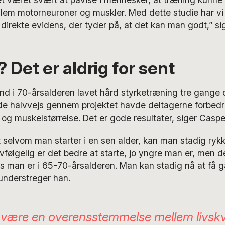
lem motorneuroner og muskler. Med dette studie har vi
direkte evidens, der tyder på, at det kan man godt,” s
 Det er aldrig for sent
nd i 70-årsalderen lavet hård styrketræning tre gange o
de halvvejs gennem projektet havde deltagerne forbedre
ke og muskelstørrelse. Det er gode resultater, siger Cas
at selvom man starter i en sen alder, kan man stadig ryk
lvfølgelig er det bedre at starte, jo yngre man er, men d
vis man er i 65-70-årsalderen. Man kan stadig nå at få 
understreger han.
 være en overensstemmelse mellem livskv