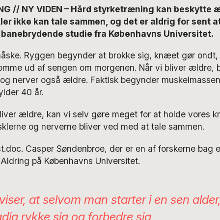
NG
// NY VIDEN – Hård styrketræning kan beskytte æ
er ikke kan tale sammen, og det er aldrig for sent 
t banebrydende studie fra Københavns Universitet.
ske. Ryggen begynder at brokke sig, knæet gør ondt, el
komme ud af sengen om morgenen. Når vi bliver ældre, b
 og nerver også ældre. Faktisk begynder muskelmassen 
fylder 40 år.
iver ældre, kan vi selv gøre meget for at holde vores k
sklerne og nerverne bliver ved med at tale sammen.
st.doc. Casper Søndenbroe, der er en af forskerne bag et
 Aldring på Københavns Universitet.
viser, at selvom man starter i en sen alder
dig rykke sig og forbedre sig