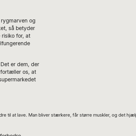
 i rygmarven og
ket, så betyder
isiko for, at
velfungerende
. Det er dem, der
ortæller os, at
i supermarkedet
til at lave. Man bliver stærkere, får større muskler, og det hjælp
 forbedre