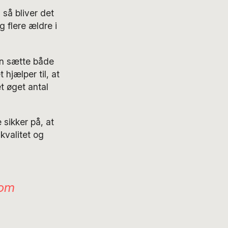
 så bliver det
 flere ældre i
an sætte både
 hjælper til, at
et øget antal
 sikker på, at
kvalitet og
som