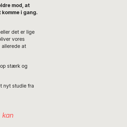
ldre mod, at
at komme i gang.
ler det er lige
liver vores
allerede at
rop stærk og
 nyt studie fra
, kan