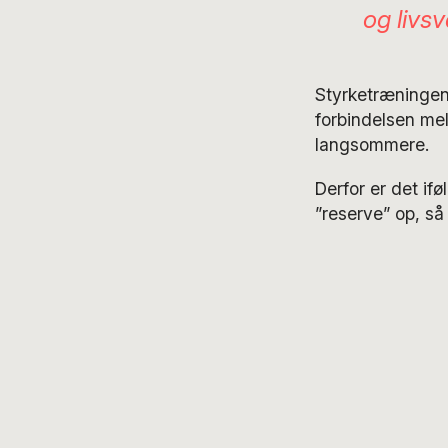
og livs
Styrketræningen 
forbindelsen me
langsommere.
Derfor er det if
”reserve” op, s