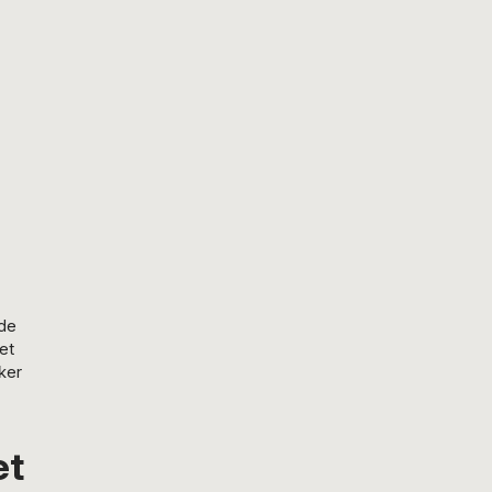
åde
et
sker
et