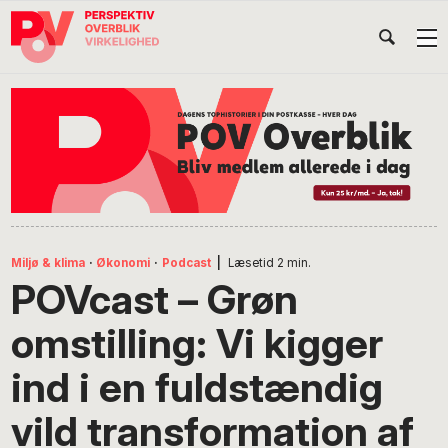
Gå
Skip
Gå
Head
direkte
til
direkte
til
indhold
til
Højr
primær
footer
Søg
på
navigation
POV
International
Miljø & klima
·
Økonomi
·
Podcast
|
Læsetid
2
min.
POVcast – Grøn
omstilling: Vi kigger
ind i en fuldstændig
vild transformation af