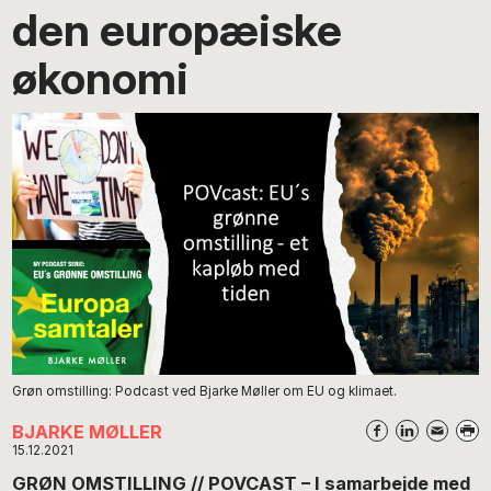
den europæiske
økonomi
Grøn omstilling: Podcast ved Bjarke Møller om EU og klimaet.
BJARKE MØLLER
15.12.2021
GRØN OMSTILLING // POVCAST – I samarbejde med