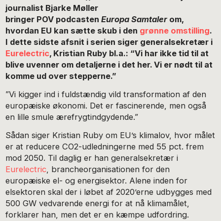
journalist Bjarke Møller
bringer POV podcasten
Europa Samtaler
om,
hvordan EU kan sætte skub i den
grønne omstilling
.
I dette sidste afsnit i serien siger generalsekretær i
Eurelectric
, Kristian Ruby bl.a.: “Vi har ikke tid til at
blive uvenner om detaljerne i det her. Vi er nødt til at
komme ud over stepperne.”
”Vi kigger ind i fuldstændig vild transformation af den
europæiske økonomi. Det er fascinerende, men også
en lille smule ærefrygtindgydende.”
Sådan siger Kristian Ruby om EU’s klimalov, hvor målet
er at reducere CO2-udledningerne med 55 pct. frem
mod 2050. Til daglig er han generalsekretær i
Eurelectric
, brancheorganisationen for den
europæiske el- og energisektor. Alene inden for
elsektoren skal der i løbet af 2020’erne udbygges med
500 GW vedvarende energi for at nå klimamålet,
forklarer han, men det er en kæmpe udfordring.