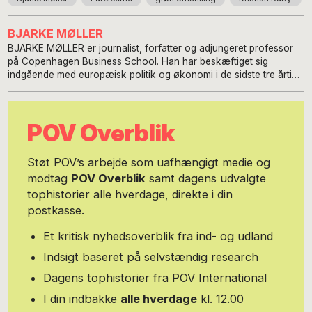
BJARKE MØLLER
BJARKE MØLLER er journalist, forfatter og adjungeret professor
på Copenhagen Business School. Han har beskæftiget sig
indgående med europæisk politik og økonomi i de sidste tre årtier
og er fhv. direktør for Tænketanken EUROPA (2014-2019) og fhv.
chefredaktør for ugebrevet Mandag Morgen (2008-2013).
POV Overblik
Støt POV’s arbejde som uafhængigt medie og
modtag
POV Overblik
samt dagens udvalgte
tophistorier alle hverdage, direkte i din
postkasse.
Et kritisk nyhedsoverblik fra ind- og udland
Indsigt baseret på selvstændig research
Dagens tophistorier fra POV International
I din indbakke
alle hverdage
kl. 12.00